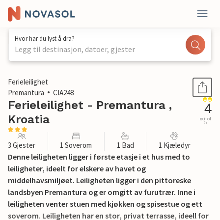
Hvor har du lyst å dra?
Legg til destinasjon, datoer, gjester
1 / 14
Ferieleilighet
Premantura
CIA248
Ferieleilighet - Premantura ,
4
Kroatia
out of
5
3 Gjester
1 Soverom
1 Bad
1 Kjæledyr
Denne leiligheten ligger i første etasje i et hus med to
leiligheter, ideelt for elskere av havet og
middelhavsmiljøet. Leiligheten ligger i den pittoreske
landsbyen Premantura og er omgitt av furutrær. Inne i
leiligheten venter stuen med kjøkken og spisestue og ett
soverom. Leiligheten har en stor, privat terrasse, ideell for