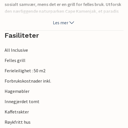
sosialt samvær, mens det er en grill for felles bruk. Utforsk
den nærliggende naturparken Cape Kamenjak, et paradis
helt sør på den istriske halvøya. Det vil glede deg med sitt
Les mer
krystallklare hav, fantastiske bukter og imponerende
scener med rik flora og fauna. Et perfekt sted for å nyte
Fasiliteter
havet og naturen og for ulike sportsaktiviteter. Er du klar
for en fantastisk ferie? Leiligheten CIA247 ligger også i
All Inclusive
bygningen.
Felles grill
Ferieleilighet : 50 m2
Forbrukskostnader inkl.
Hagemøbler
Innegjerdet tomt
Kaffetrakter
Røykfritt hus