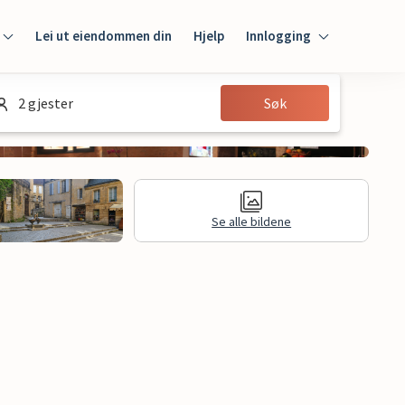
Lei ut eiendommen din
Hjelp
Innlogging
Innlogging
2 gjester
Søk
Gjest
Huseier
Se alle bildene