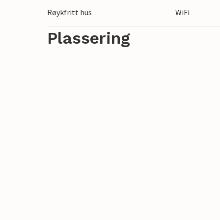
Tilbring en avslappende ferie i Frankrike!
Røykfritt hus
WiFi
Vær oppmerksom på at denne eiendommen 
Plassering
personer med nedsatt mobilitet.