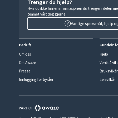
Trenger du hjelp?
Hvis du ikke finner informasjonen du trenger i delen me
teamet vårt deg gjerne.
Vanlige spørsmål, hjelp o
Bedrift
Kundeinf
Om oss
Hjelp
Om Awaze
Verdt å vit
Presse
Bruksvilkår
Innlogging for byråer
Leievilkår