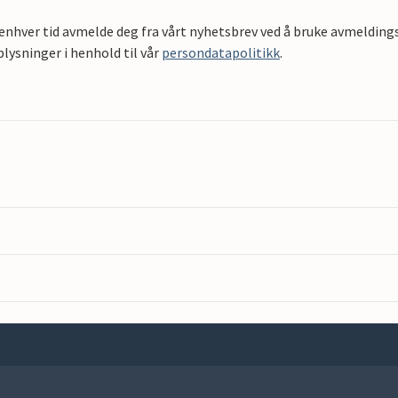
 enhver tid avmelde deg fra vårt nyhetsbrev ved å bruke avmeldings
ysninger i henhold til vår
persondatapolitikk
.