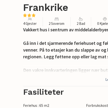
Frankrike
4 Gjester
2 Soverom
2 Bad
0 Kjæl
Vakkert hus i sentrum av middelalderbyen
Gå inn i det sjarmerende feriehuset og f
venner. På to etasjer kan du slappe av og 
regionen. Legg føttene opp eller lag ma
Den vakre innkvarteringen ligger nær but
som Périgord Noir har å by på. Du kan ta 
L
deilig frokost på en kafé. Spaser gjenn
fantastiske atmosfæren. Det grønne lands
Fasiliteter
sykkelturer.
Feriehus : 65 m2
Forbrukskost