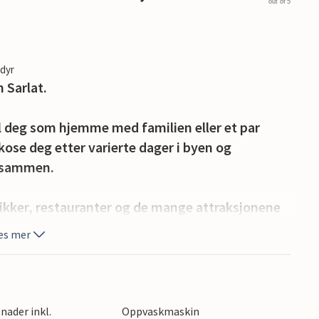
out of 5
edyr
 Sarlat.
øl deg som hjemme med familien eller et par
kose deg etter varierte dager i byen og
t sammen.
ikker, restauranter og de mange attraksjonene
en avslappet tilnærming til dagene og nyte en
es mer
om gatene og smugene i byen og nyt den
kapet rundt innbyr også til fotturer og
nader inkl.
Oppvaskmaskin