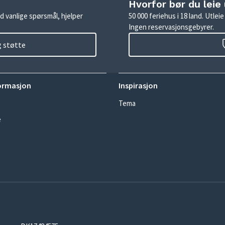
Hvorfor bør du leie
d vanlige spørsmål, hjelper
50 000 feriehus i 18 land. Utle
Ingen reservasjonsgebyrer.
g støtte
ormasjon
Inspirasjon
Tema
e