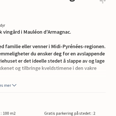
out of
5
edyr
isk vingård i Mauléon d'Armagnac.
 familie eller venner i Midi-Pyrénées-regionen.
vemmeligheter du ønsker deg for en avslappende
iehuset er det ideelle stedet å slappe av og lage
kenet og tilbringe kveldstimene i den vakre
es mer
grønn oase mellom vingårder og skoger. Nyt
lskap med alle gjestene i feriehuset. Ligg i
ller les en god bok. Her kan du glemme den
low-tourism-modus. Sitt i hagen på
t : 100 m2
Gratis parkering på stedet : 2