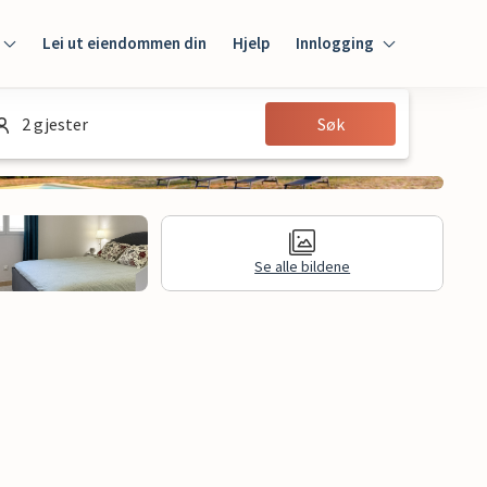
Lei ut eiendommen din
Hjelp
Innlogging
Innlogging
2 gjester
Søk
Gjest
Huseier
Se alle bildene