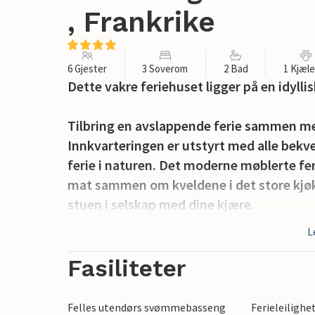
, Frankrike
6 Gjester
3 Soverom
2 Bad
1 Kjæl
Dette vakre feriehuset ligger på en idyll
Tilbring en avslappende ferie sammen med
Innkvarteringen er utstyrt med alle bek
ferie i naturen. Det moderne møblerte fer
mat sammen om kveldene i det store kjøk
stuen i selskap med dine kjære.
L
Eiendommen ønsker deg velkommen i en 
svømmebassenget og bad i noen timer i se
Fasiliteter
solen og lytt til favorittpodcasten din e
hektiske hverdagen og sette deg selv i s
Felles utendørs svømmebasseng
Ferieleilighe