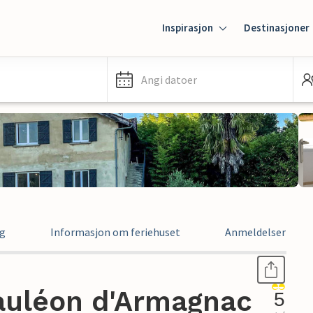
Inspirasjon
Destinasjoner
Angi datoer
ng
Informasjon om feriehuset
Anmeldelser
Mauléon d'Armagnac
5