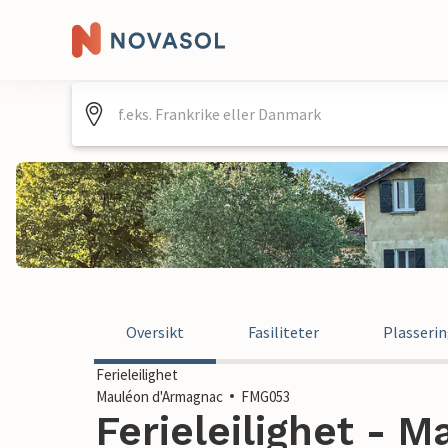
Oversikt
Fasiliteter
Plasseri
Ferieleilighet
Mauléon d'Armagnac
FMG053
Ferieleilighet - 