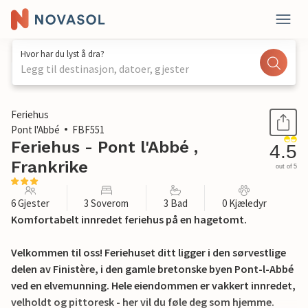
Hvor har du lyst å dra?
Legg til destinasjon, datoer, gjester
1 / 18
Feriehus
Pont l'Abbé
FBF551
Feriehus - Pont l'Abbé ,
4.5
Frankrike
out of 5
6 Gjester
3 Soverom
3 Bad
0 Kjæledyr
Komfortabelt innredet feriehus på en hagetomt.
Velkommen til oss! Feriehuset ditt ligger i den sørvestlige
delen av Finistère, i den gamle bretonske byen Pont-l-Abbé
ved en elvemunning. Hele eiendommen er vakkert innredet,
velholdt og pittoresk - her vil du føle deg som hjemme.