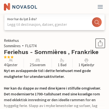
Hvor har du lyst å dra?
Legg til destinasjon, datoer, gjester
1 / 13
Rekkehus
Sommières
FLG774
Feriehus - Sommières , Frankrike
4 Gjester
2 Soverom
1 Bad
1 Kjæledyr
Nyt en avslappende tid i dette feriehuset med gode
muligheter for utendørsaktiviteter.
Her kan du slappe av med dine kjære i stilfulle omgivelser.
Det moderniserte 1700-tallshuset med sine koselige rom
med eklektisk innredning er den ideelle rammen for en
hyggelig ferie. Slapp av i myke lenestoler og sofaer, lag