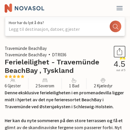
Hvor har du lyst å dra?
Legg til destinasjon, datoer, gjester
1 / 31
Travemünde BeachBay
Travemünde BeachBay
DTR036
Ferieleilighet - Travemünde
4.5
BeachBay , Tyskland
out of 5
6 Gjester
2 Soverom
1 Bad
2 Kjæledyr
Denne eksklusive ferieleiligheten i en promenadevilla ligger
midt i hjertet av det nye ferieresortet BeachBay i
Travemünde ved Østersjøkysten i Schleswig-Holstein.
Her kan du nyte sommeren på den store terrassen og få et
glimt av de skandinaviske fergene som passerer forbi. Nyt