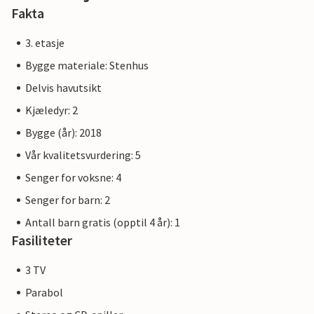
Priwall er en ca. tre kilometer lang halvøy mellom
Fakta
Østersjøen og Trave øst i Schleswig-Holstein, og har
tilhørt Lübeck siden 1226. Strand, bading, vannsport og
3. etasje
eventyr rett utenfor døren til feriehuset ditt.
Bygge materiale: Stenhus
Delvis havutsikt
Kjæledyr: 2
Bygge (år): 2018
Vår kvalitetsvurdering: 5
Senger for voksne: 4
Senger for barn: 2
Antall barn gratis (opptil 4 år): 1
Fasiliteter
3 TV
Parabol