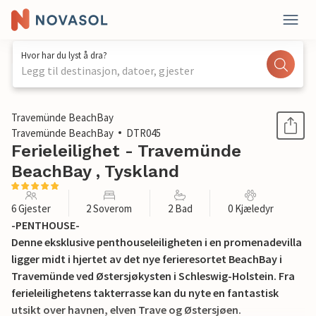
Hvor har du lyst å dra?
Legg til destinasjon, datoer, gjester
1 / 40
Travemünde BeachBay
Travemünde BeachBay
DTR045
Ferieleilighet - Travemünde
BeachBay , Tyskland
6 Gjester
2 Soverom
2 Bad
0 Kjæledyr
-PENTHOUSE-
Denne eksklusive penthouseleiligheten i en promenadevilla
ligger midt i hjertet av det nye ferieresortet BeachBay i
Travemünde ved Østersjøkysten i Schleswig-Holstein. Fra
ferieleilighetens takterrasse kan du nyte en fantastisk
utsikt over havnen, elven Trave og Østersjøen.