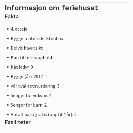
Henssler ligger rett ved vannkanten, mens andre barer,
Informasjon om feriehuset
kafeer og en iskrembar på strandpromenaden avrunder
Fakta
tilbudet. Det finnes også lekeplasser, et sykkelutleiesenter,
Ostseestation (akvarium og Østersjøutstilling) og
4. etasje
museumsskipet Passat for hele familien.
Bygge materiale: Stenhus
Priwall er en ca. tre kilometer lang halvøy mellom
Delvis havutsikt
Østersjøen og Trave øst i Schleswig-Holstein, og har
Kun til ferieopphold
tilhørt Lübeck siden 1226. Strand, bading, vannsport og
eventyr rett utenfor døren til feriehuset ditt.
Kjæledyr: 0
Bygge (år): 2017
Naboleilighet: DTR046.
Vår kvalitetsvurdering: 5
Senger for voksne: 4
Senger for barn: 2
Antall barn gratis (opptil 4 år): 1
Fasiliteter