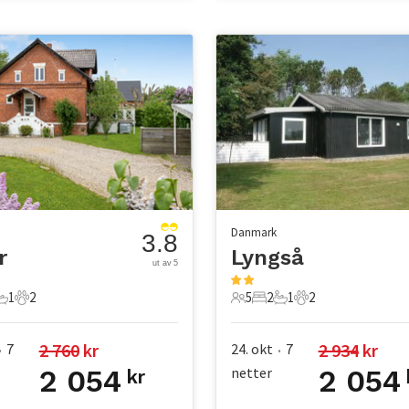
Danmark
3.8
r
Lyngså
ut av 5
1
2
5
2
1
2
er
overom
1 Bad
2 Kjæledyr
5 Gjester
2 Soverom
1 Bad
2 Kjæledyr
2 760
 kr
2 934
 kr
7
24. okt
7
•
•
2 054
netter
2 054
kr