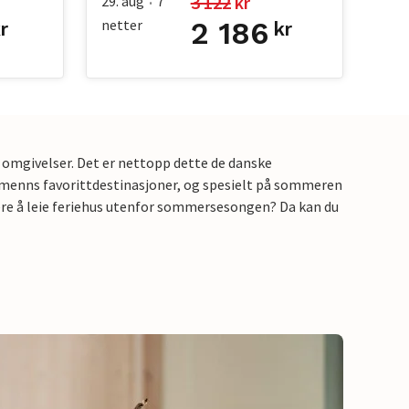
3 122
 kr
29. aug
7
•
netter
2 186
r
kr
 omgivelser. Det er nettopp dette de danske
ordmenns favorittdestinasjoner, og spesielt på sommeren
ligere å leie feriehus utenfor sommersesongen? Da kan du