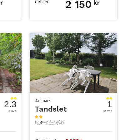
netter
2 150
r
kr
Danmark
2.3
1
Tandslet
ut av 5
ut av 5
4
1
1
0
4 Gjester
1 Soverom
1 Bad
0 Kjæledyr