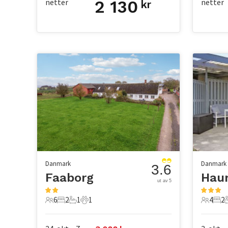
netter
2 130
netter
kr
Danmark
Danmark
3.6
Faaborg
Haur
ut av 5
6
2
1
1
4
2
6 Gjester
2 Soverom
1 Bad
1 Kjæledyr
4 Gjest
2 S