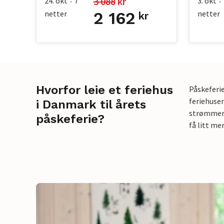
3 088
 kr
24. okt
7
3. okt
•
•
netter
2 162
netter
kr
Hvorfor leie et feriehus
Påskeferi
feriehusen
i Danmark til årets
strømmer v
påskeferie?
få litt me