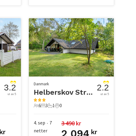
Danmark
3.2
2.2
Helberskov Strand
ut av 5
ut av 5
6
3
1
0
6 Gjester
3 Soverom
1 Bad
0 Kjæledyr
3 490
 kr
4. sep
7
•
netter
2 094
kr
kr