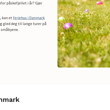
or påskefjellet i år? Gjør
r, kan et
feriehus i Danmark
 gled deg til lange turer på
e småbyene.
anmark