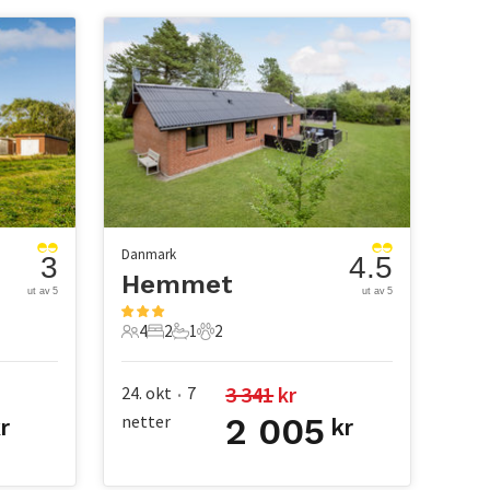
Danmark
3
4.5
Hemmet
ut av 5
ut av 5
4
2
1
2
4 Gjester
2 Soverom
1 Bad
2 Kjæledyr
3 341
 kr
24. okt
7
•
netter
2 005
r
kr