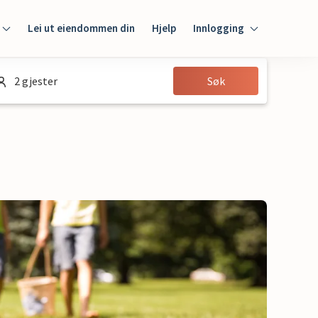
Lei ut eiendommen din
Hjelp
Innlogging
Innlogging
2 gjester
Søk
Gjest
Huseier