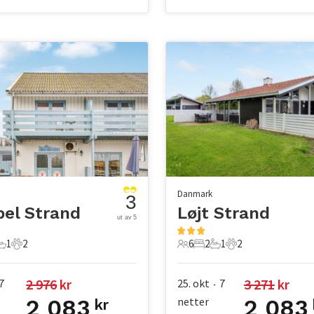
Danmark
3
el Strand
Løjt Strand
ut av 5
1
2
6
2
1
2
er
overom
1 Bad
2 Kjæledyr
6 Gjester
2 Soverom
1 Bad
2 Kjæledyr
2 976
 kr
3 271
 kr
7
25. okt
7
•
2 083
netter
2 083
kr