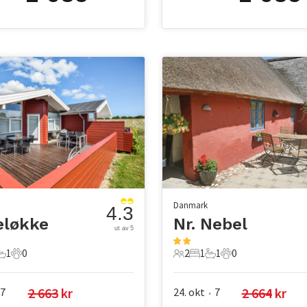
Danmark
4.3
eløkke
Nr. Nebel
ut av 5
1
0
2
1
1
0
er
overom
1 Bad
0 Kjæledyr
2 Gjester
1 Soverom
1 Bad
0 Kjæledyr
2 663
 kr
2 664
 kr
7
24. okt
7
•