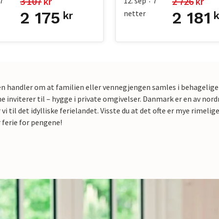
3 107
 kr
2 726
 kr
7
12. sep
7
•
2 175
netter
2 181
kr
k
en handler om at familien eller vennegjengen samles i behagelige
e inviterer til – hygge i private omgivelser. Danmark er en av n
i til det idylliske ferielandet. Visste du at det ofte er mye rime
r ferie for pengene!