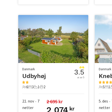
Danmark
Danmark
3.5
Udbyhøj
Kneb
ut av 5
6
3
1
2
5
1
6 Gjester
3 Soverom
1 Bad
2 Kjæledyr
5 Gjest
1 S
2 695
 kr
21. nov
7
5. des
•
•
netter
2 074
netter
kr