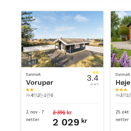
Danmark
Danmark
3.4
Vorupør
Høje
ut av 5
4
2
1
0
3
1
4 Gjester
2 Soverom
1 Bad
0 Kjæledyr
3 Gjest
1 S
2 391
 kr
2. nov
7
25. okt
•
netter
2 029
netter
kr