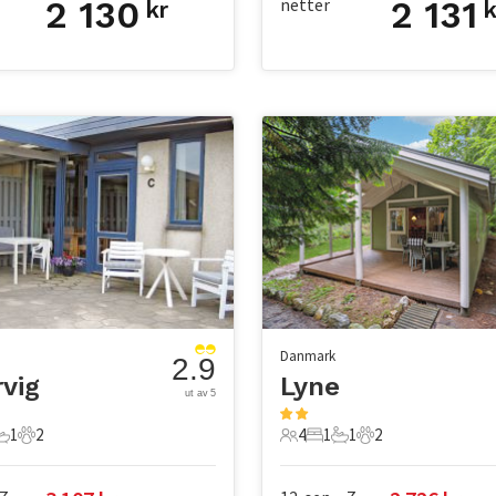
2 130
netter
2 131
kr
k
Danmark
2.9
vig
Lyne
ut av 5
1
2
4
1
1
2
er
overom
1 Bad
2 Kjæledyr
4 Gjester
1 Soverom
1 Bad
2 Kjæledyr