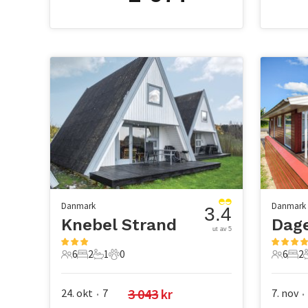
Danmark
Danmark
3.4
Knebel Strand
Dag
ut av 5
6
2
1
0
6
2
6 Gjester
2 Soverom
1 Bad
0 Kjæledyr
6 Gjest
2 S
3 043
 kr
24. okt
7
7. nov
•
•