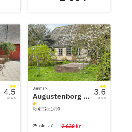
Danmark
4.5
3.6
Augustenborg Strand
ut av 5
ut av 5
4
2
1
0
4 Gjester
2 Soverom
1 Bad
0 Kjæledyr
2 630
 kr
25. okt
7
•