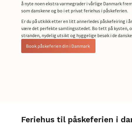
å nyte noen ekstra varmegrader i vårlige Danmark fremf
som danskene og bo i et privat feriehus i påskeferien.
Er du på utkikk etter en litt annerledes påskefeiring i å
være det perfekte samlingsstedet. Bo tett på kysten, og
stranden, nydelig utsikt og hyggelige besøk i de dansk
Book påskeferien din i Danmark
Feriehus til påskeferien i d