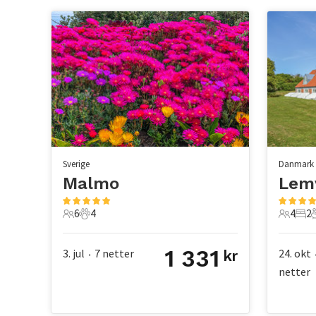
Sverige
Danmark
Malmo
Lem
6
4
4
2
6 Gjester
4 Kjæledyr
4 Gjest
2 S
1 331
3. jul
7
netter
24. okt
kr
•
netter