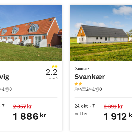
Danmark
2.2
vig
Svankær
ut av 5
1
0
4
2
1
0
er
overom
1 Bad
0 Kjæledyr
4 Gjester
2 Soverom
1 Bad
0 Kjæledyr
2 357
 kr
2 391
 kr
7
24. okt
7
•
•
1 886
netter
1 912
kr
k