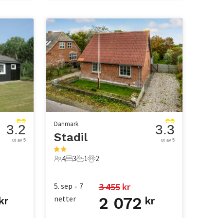
Danmark
3.2
3.3
Stadil
ut av 5
ut av 5
4
3
1
2
4 Gjester
3 Soverom
1 Bad
2 Kjæledyr
3 455
 kr
5. sep
7
•
netter
2 072
kr
kr