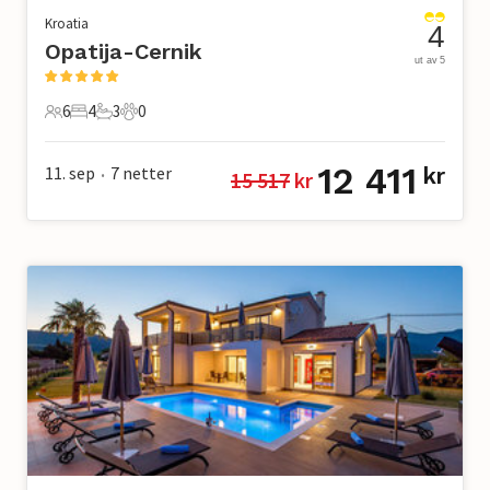
Kroatia
4
Opatija-Cernik
ut av 5
6
4
3
0
6 Gjester
4 Soverom
3 Bad
0 Kjæledyr
12 411
11. sep
7
netter
kr
15 517
 kr
•