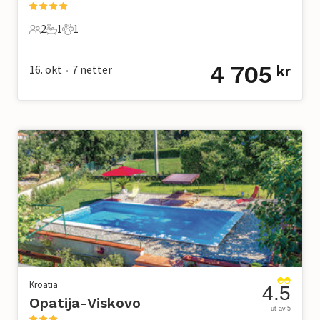
2
1
1
2 Gjester
1 Bad
1 Kjæledyr
4 705
16. okt
7
netter
kr
•
Kroatia
4.5
Opatija-Viskovo
ut av 5