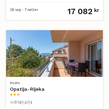
17 082
18. sep
7
netter
kr
•
Kroatia
Opatija-Rijeka
7
3
1
1
7 Gjester
3 Soverom
1 Bad
1 Kjæledyr