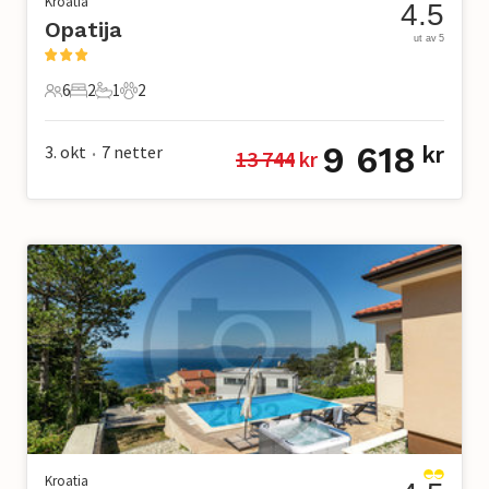
Kroatia
4.5
Opatija
ut av 5
6
2
1
2
6 Gjester
2 Soverom
1 Bad
2 Kjæledyr
9 618
3. okt
7
netter
kr
13 744
 kr
•
Kroatia