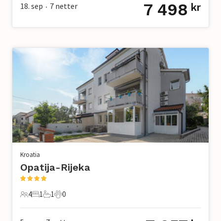
7 498
18. sep
7
netter
kr
•
Kroatia
Opatija-Rijeka
4
1
1
0
4 Gjester
1 Soverom
1 Bad
0 Kjæledyr