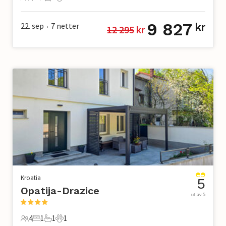
6 Gjester
2 Soverom
1 Bad
0 Kjæledyr
9 827
22. sep
7
netter
kr
12 295
 kr
•
Kroatia
5
Opatija-Drazice
ut av 5
4
1
1
1
4 Gjester
1 Soverom
1 Bad
1 Kjæledyr