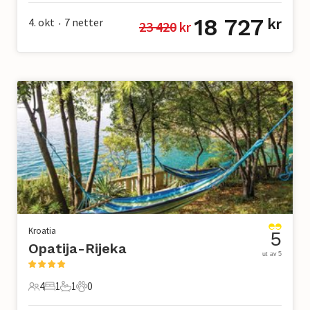
18 727
4. okt
7
netter
kr
23 420
 kr
•
Kroatia
5
Opatija-Rijeka
ut av 5
4
1
1
0
4 Gjester
1 Soverom
1 Bad
0 Kjæledyr