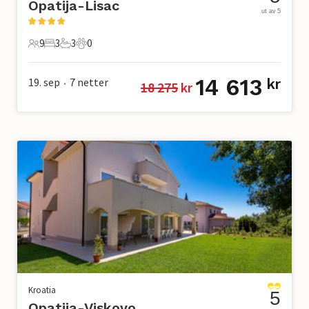
Opatija-Lisac
ut av 5
9
3
3
0
9 Gjester
3 Soverom
3 Bad
0 Kjæledyr
14 613
19. sep
7
netter
kr
18 275
 kr
•
Kroatia
5
Opatija-Viskovo