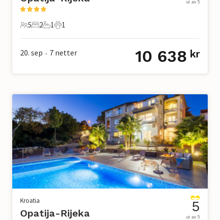
ut av 5
5
2
1
1
5 Gjester
2 Soverom
1 Bad
1 Kjæledyr
10 638
20. sep
7
netter
kr
•
Kroatia
5
Opatija-Rijeka
ut av 5