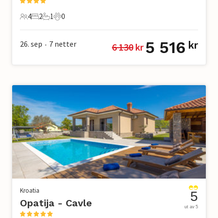
4
2
1
0
4 Gjester
2 Soverom
1 Bad
0 Kjæledyr
5 516
26. sep
7
netter
kr
6 130
 kr
•
Kroatia
5
Opatija - Cavle
ut av 5