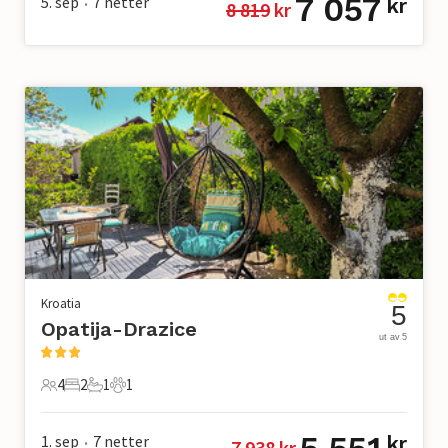
7 057
5. sep
7
netter
kr
8 819
 kr
•
Kroatia
5
Opatija-Drazice
ut av 5
4
2
1
1
4 Gjester
2 Soverom
1 Bad
1 Kjæledyr
1. sep
7
netter
kr
7 938
 kr
•