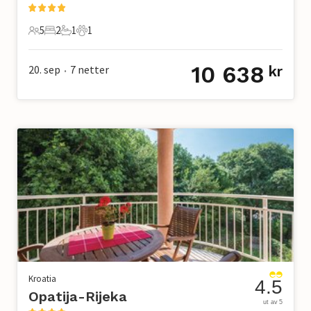
5
2
1
1
5 Gjester
2 Soverom
1 Bad
1 Kjæledyr
10 638
20. sep
7
netter
kr
•
Kroatia
4.5
Opatija-Rijeka
ut av 5