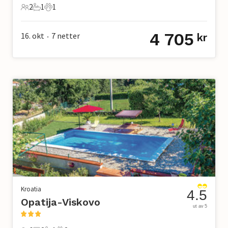
2
1
1
2 Gjester
1 Bad
1 Kjæledyr
4 705
16. okt
7
netter
kr
•
Kroatia
4.5
Opatija-Viskovo
ut av 5