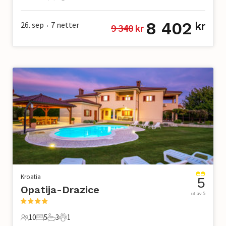
10 Gjester
5 Soverom
5 Bad
1 Kjæledyr
8 402
26. sep
7
netter
kr
9 340
 kr
•
Kroatia
5
Opatija-Drazice
ut av 5
10
5
3
1
10 Gjester
5 Soverom
3 Bad
1 Kjæledyr