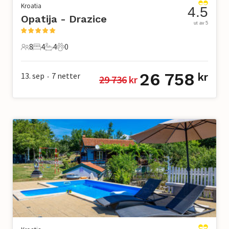
Kroatia
4.5
Opatija - Drazice
ut av 5
8
4
4
0
8 Gjester
4 Soverom
4 Bad
0 Kjæledyr
26 758
13. sep
7
netter
kr
29 736
 kr
•