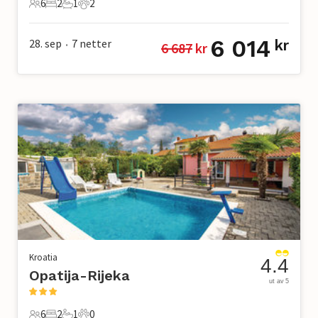
6
2
1
2
6 Gjester
2 Soverom
1 Bad
2 Kjæledyr
6 014
28. sep
7
netter
kr
6 687
 kr
•
Kroatia
4.4
Opatija-Rijeka
ut av 5
6
2
1
0