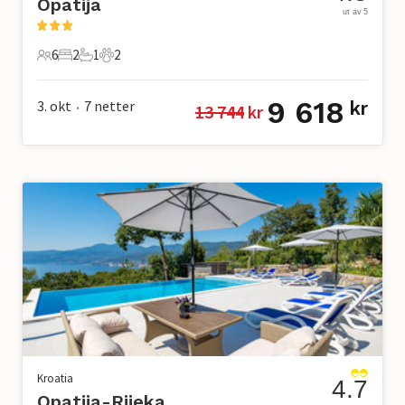
Opatija
ut av 5
6
2
1
2
6 Gjester
2 Soverom
1 Bad
2 Kjæledyr
9 618
3. okt
7
netter
kr
13 744
 kr
•
Kroatia
4.7
Opatija-Rijeka