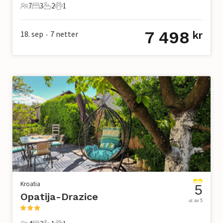
7
3
2
1
7 Gjester
3 Soverom
2 Bad
1 Kjæledyr
7 498
18. sep
7
netter
kr
•
Kroatia
5
Opatija-Drazice
ut av 5