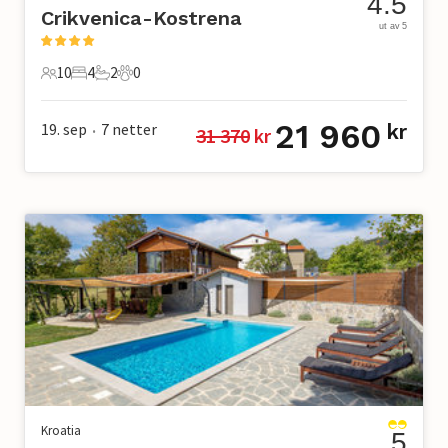
4.5
Crikvenica-Kostrena
ut av 5
10
4
2
0
10 Gjester
4 Soverom
2 Bad
0 Kjæledyr
21 960
19. sep
7
netter
kr
31 370
 kr
•
Kroatia
5