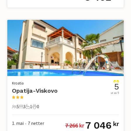
Kroatia
5
Opatija-Viskovo
ut av 5
5
3
1
0
5 Gjester
3 Soverom
1 Bad
0 Kjæledyr
7 046
1. mai
7
netter
kr
7 266
 kr
•