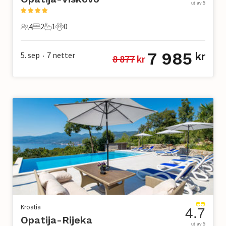
ut av 5
4
2
1
0
4 Gjester
2 Soverom
1 Bad
0 Kjæledyr
7 985
5. sep
7
netter
kr
8 877
 kr
•
Kroatia
4.7
Opatija-Rijeka
ut av 5