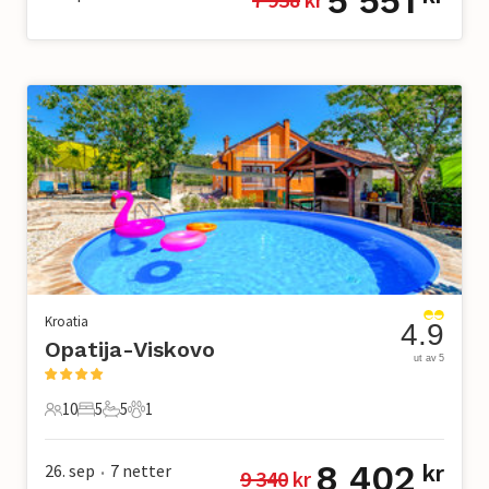
5 551
Kroatia
4.9
Opatija-Viskovo
ut av 5
10
5
5
1
10 Gjester
5 Soverom
5 Bad
1 Kjæledyr
8 402
26. sep
7
netter
kr
9 340
 kr
•