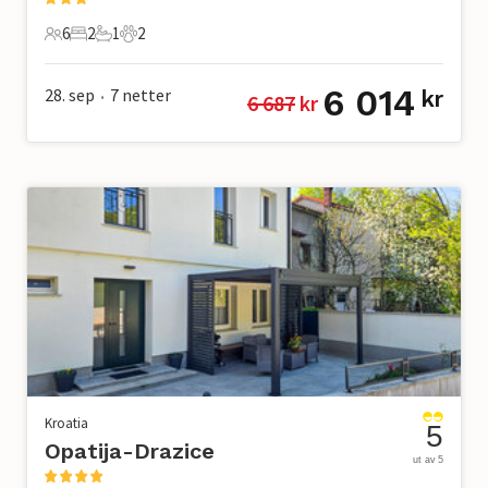
6
2
1
2
6 Gjester
2 Soverom
1 Bad
2 Kjæledyr
6 014
28. sep
7
netter
kr
6 687
 kr
•
Kroatia
5
Opatija-Drazice
ut av 5