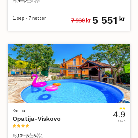
4
2
1
1
4 Gjester
2 Soverom
1 Bad
1 Kjæledyr
5 551
1. sep
7
netter
kr
7 938
 kr
•
Kroatia
4.9
Opatija-Viskovo
ut av 5
10
5
5
1