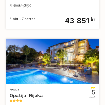
6
3
2
0
6 Gjester
3 Soverom
2 Bad
0 Kjæledyr
43 851
5. okt
7
netter
kr
•
Kroatia
5
Opatija-Rijeka
ut av 5