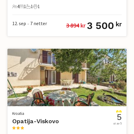
4
1
1
1
4 Gjester
1 Soverom
1 Bad
1 Kjæledyr
3 500
12. sep
7
netter
kr
3 894
 kr
•
Kroatia
5
Opatija-Viskovo
ut av 5