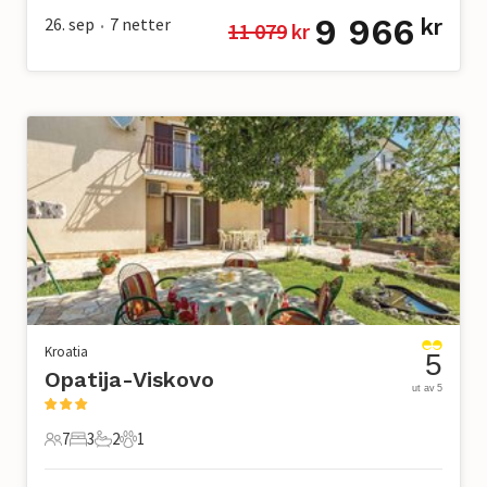
9 966
26. sep
7
netter
kr
11 079
 kr
•
Kroatia
5
Opatija-Viskovo
ut av 5
7
3
2
1
7 Gjester
3 Soverom
2 Bad
1 Kjæledyr