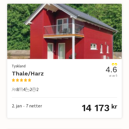
Tyskland
4.6
Thale/Harz
ut av 5
8
4
2
2
8 Gjester
4 Soverom
2 Bad
2 Kjæledyr
14 173
2. jan
7
netter
kr
•