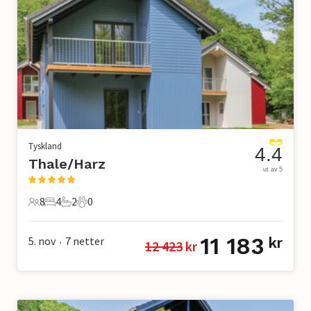
Tyskland
4.4
Thale/Harz
ut av 5
8
4
2
0
8 Gjester
4 Soverom
2 Bad
0 Kjæledyr
11 183
5. nov
7
netter
kr
12 423
 kr
•