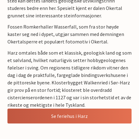
sted kan dettes landets geologiske utviklingstrinn
studeres bedre enn her. Spesielt kjent er dalen Okertal
grunnet sine interessante steinformasjoner.
Fossen Romkerhaller Wasserfall, som fra stor høyde
kaster seg ned i dypet, utgjør sammen med demningen
Okertalsperre et populært fotomotiv i Okertal.
Harz omtales både som et klassisk, geologisk land og som
et sølvland, hvilket naturligvis setter hobbygeologenes
følelser i sving. Om regionens tidligere rikdom vitner den
dag i dag de praktfulle, fargeglade bindingsverkshusene i
de pittoreske byene. Klosterbygget Walkenried i Sør-Harz
gir prov på en stor fortid; klosteret ble overdradd
cistercienserordenen i 1127 og var i sin storhetstid et av de
rikeste og mektigste i hele Tyskland.
Se feriehus i Harz