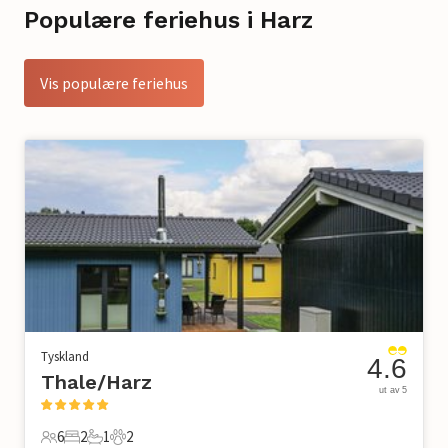
Populære feriehus i Harz
Vis populære feriehus
Tyskland
4.6
Thale/Harz
ut av 5
6
2
1
2