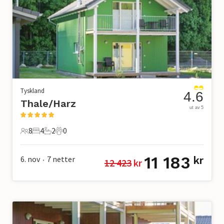
Tyskland
4.6
Thale/Harz
ut av 5
8
4
2
0
8 Gjester
4 Soverom
2 Bad
0 Kjæledyr
11 183
6. nov
7
netter
kr
12 423
 kr
•