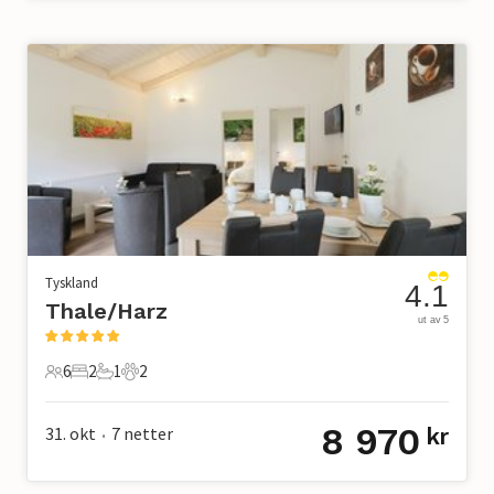
Tyskland
4.1
Thale/Harz
ut av 5
6
2
1
2
6 Gjester
2 Soverom
1 Bad
2 Kjæledyr
8 970
31. okt
7
netter
kr
•