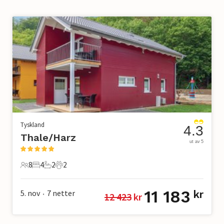
Tyskland
4.3
Thale/Harz
ut av 5
8
4
2
2
8 Gjester
4 Soverom
2 Bad
2 Kjæledyr
11 183
5. nov
7
netter
kr
12 423
 kr
•