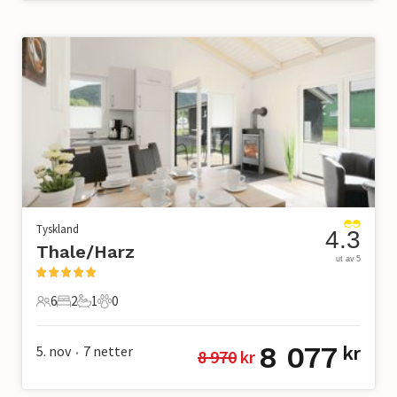
Tyskland
4.3
Thale/Harz
ut av 5
6
2
1
0
6 Gjester
2 Soverom
1 Bad
0 Kjæledyr
8 077
5. nov
7
netter
kr
8 970
 kr
•