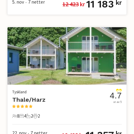
11 183
5. nov
7
netter
kr
12 423
 kr
•
Tyskland
4.7
Thale/Harz
ut av 5
8
4
2
2
8 Gjester
4 Soverom
2 Bad
2 Kjæledyr
22. nov
7
netter
kr
•