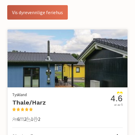
Vis dyrevennlige feriehus
Tyskland
4.6
Thale/Harz
ut av 5
6
2
1
2
6 Gjester
2 Soverom
1 Bad
2 Kjæledyr