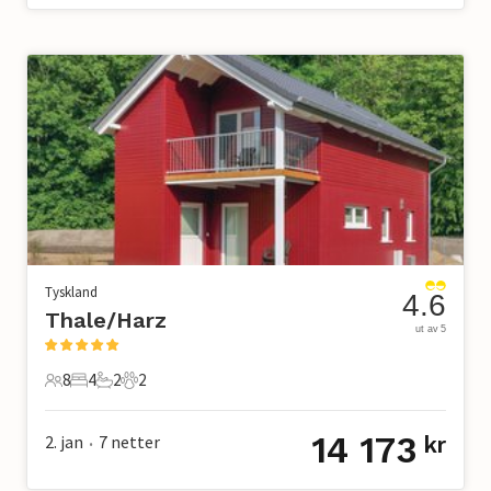
Tyskland
4.6
Thale/Harz
ut av 5
8
4
2
2
8 Gjester
4 Soverom
2 Bad
2 Kjæledyr
14 173
2. jan
7
netter
kr
•