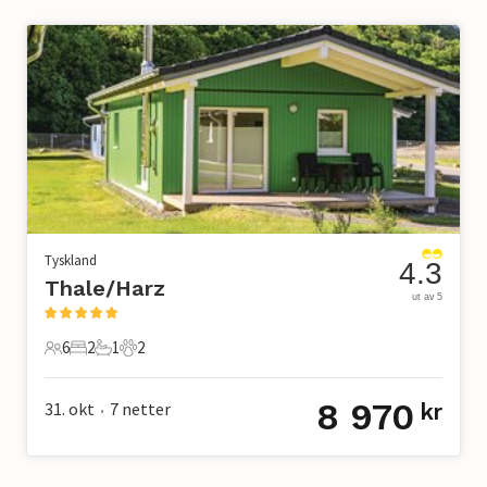
Tyskland
4.3
Thale/Harz
ut av 5
6
2
1
2
6 Gjester
2 Soverom
1 Bad
2 Kjæledyr
8 970
31. okt
7
netter
kr
•