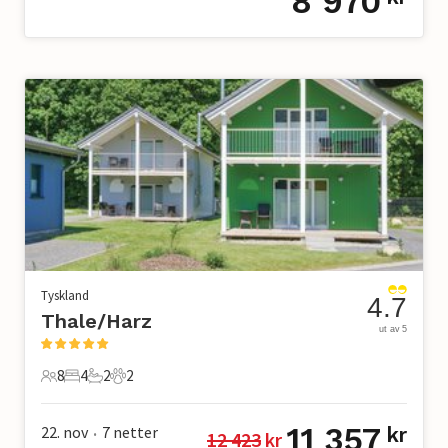
8 970
Tyskland
4.7
Thale/Harz
ut av 5
8
4
2
2
8 Gjester
4 Soverom
2 Bad
2 Kjæledyr
11 357
22. nov
7
netter
kr
12 423
 kr
•