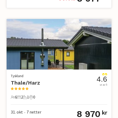
Tyskland
4.6
Thale/Harz
ut av 5
6
2
1
0
6 Gjester
2 Soverom
1 Bad
0 Kjæledyr
8 970
31. okt
7
netter
kr
•