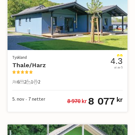
Tyskland
4.3
Thale/Harz
ut av 5
6
2
1
2
6 Gjester
2 Soverom
1 Bad
2 Kjæledyr
8 077
5. nov
7
netter
kr
8 970
 kr
•