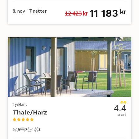
11 183
8. nov
7
netter
kr
12 423
 kr
•
Tyskland
4.4
Thale/Harz
ut av 5
6
2
1
0
6 Gjester
2 Soverom
1 Bad
0 Kjæledyr