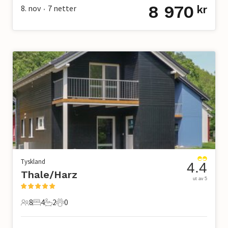
8 970
8. nov
7
netter
kr
•
Tyskland
4.4
Thale/Harz
ut av 5
8
4
2
0
8 Gjester
4 Soverom
2 Bad
0 Kjæledyr