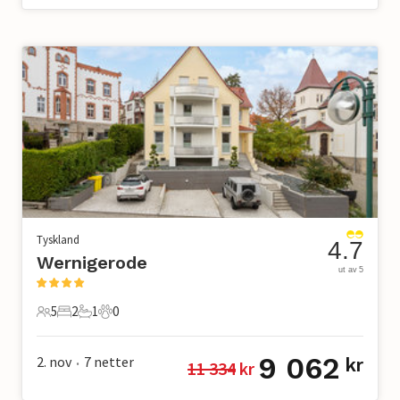
Tyskland
4.7
Wernigerode
ut av 5
5
2
1
0
5 Gjester
2 Soverom
1 Bad
0 Kjæledyr
9 062
2. nov
7
netter
kr
11 334
 kr
•