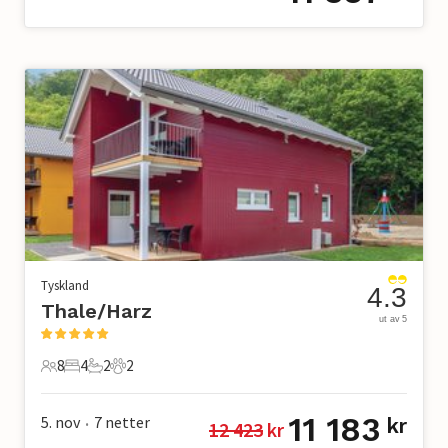
Tyskland
4.3
Thale/Harz
ut av 5
8
4
2
2
8 Gjester
4 Soverom
2 Bad
2 Kjæledyr
11 183
5. nov
7
netter
kr
12 423
 kr
•