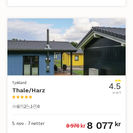
Tyskland
4.5
Thale/Harz
ut av 5
6
2
1
0
6 Gjester
2 Soverom
1 Bad
0 Kjæledyr
8 077
5. nov
7
netter
kr
8 970
 kr
•