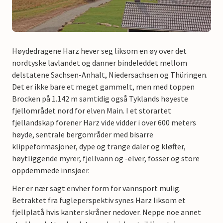
Høydedragene Harz hever seg liksom en øy over det
nordtyske lavlandet og danner bindeleddet mellom
delstatene Sachsen-Anhalt, Niedersachsen og Thüringen.
Det er ikke bare et meget gammelt, men med toppen
Brocken på 1.142 m samtidig også Tyklands høyeste
fjellområdet nord for elven Main. I et storartet
fjellandskap forener Harz vide vidder i over 600 meters
høyde, sentrale bergområder med bisarre
klippeformasjoner, dype og trange daler og kløfter,
høytliggende myrer, fjellvann og -elver, fosser og store
oppdemmede innsjøer.
Her er nær sagt envher form for vannsport mulig.
Betraktet fra fugleperspektiv synes Harz liksom et
fjellplatå hvis kanter skråner nedover. Neppe noe annet