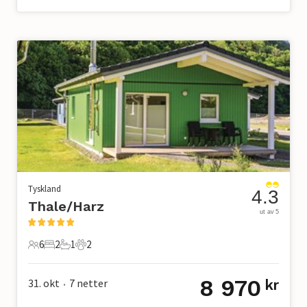
Tyskland
4.3
Thale/Harz
ut av 5
6
2
1
2
6 Gjester
2 Soverom
1 Bad
2 Kjæledyr
8 970
31. okt
7
netter
kr
•