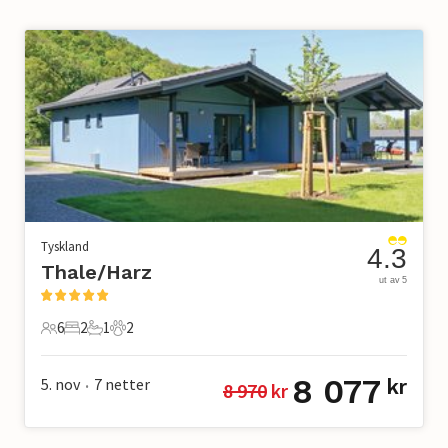
Tyskland
4.3
Thale/Harz
ut av 5
6
2
1
2
6 Gjester
2 Soverom
1 Bad
2 Kjæledyr
8 077
5. nov
7
netter
kr
8 970
 kr
•