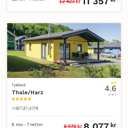
11 357
12 423
 kr
Tyskland
4.6
Thale/Harz
ut av 5
6
2
1
0
6 Gjester
2 Soverom
1 Bad
0 Kjæledyr
8 077
8. nov
7
netter
kr
8 970
 kr
•