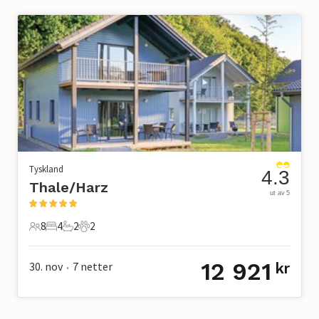
Tyskland
4.3
Thale/Harz
ut av 5
8
4
2
2
8 Gjester
4 Soverom
2 Bad
2 Kjæledyr
12 921
30. nov
7
netter
kr
•