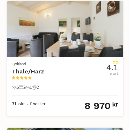
Tyskland
4.1
Thale/Harz
ut av 5
6
2
1
2
6 Gjester
2 Soverom
1 Bad
2 Kjæledyr
8 970
31. okt
7
netter
kr
•