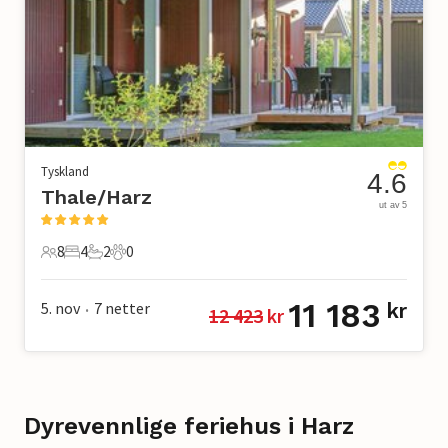
Tyskland
4.6
Thale/Harz
ut av 5
8
4
2
0
8 Gjester
4 Soverom
2 Bad
0 Kjæledyr
11 183
5. nov
7
netter
kr
12 423
 kr
•
Dyrevennlige feriehus i Harz