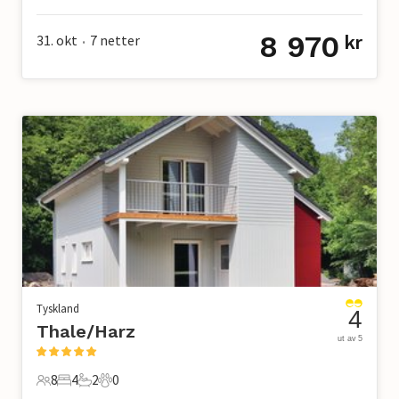
6 Gjester
2 Soverom
1 Bad
2 Kjæledyr
8 970
31. okt
7
netter
kr
•
Tyskland
4
Thale/Harz
ut av 5
8
4
2
0
8 Gjester
4 Soverom
2 Bad
0 Kjæledyr