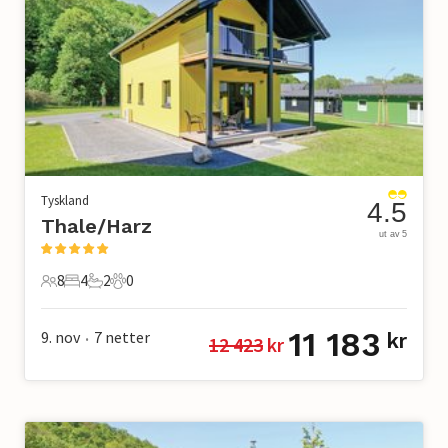
Tyskland
4.5
Thale/Harz
ut av 5
8
4
2
0
8 Gjester
4 Soverom
2 Bad
0 Kjæledyr
11 183
9. nov
7
netter
kr
12 423
 kr
•