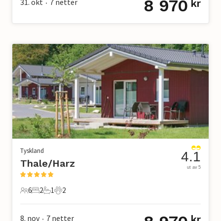
8 970
31. okt
7
netter
kr
•
Tyskland
4.1
Thale/Harz
ut av 5
6
2
1
2
6 Gjester
2 Soverom
1 Bad
2 Kjæledyr
8. nov
7
netter
kr
•