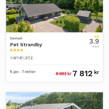
Danmark
3.9
Pøt Strandby
ut av 5
6
4
2
2
6 Gjester
4 Soverom
2 Bad
2 Kjæledyr
7 812
9. jan
7
netter
kr
8 003
 kr
•