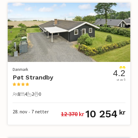
Danmark
4.2
Pøt Strandby
ut av 5
8
4
2
0
8 Gjester
4 Soverom
2 Bad
0 Kjæledyr
10 254
28. nov
7
netter
kr
12 370
 kr
•