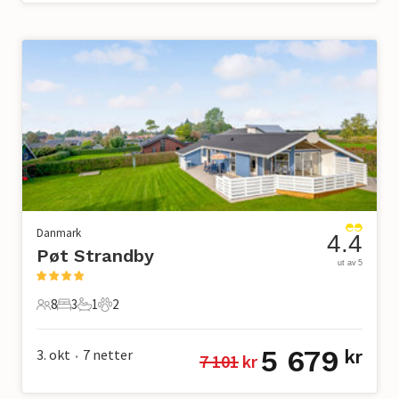
Danmark
4.4
Pøt Strandby
ut av 5
8
3
1
2
8 Gjester
3 Soverom
1 Bad
2 Kjæledyr
5 679
3. okt
7
netter
kr
7 101
 kr
•