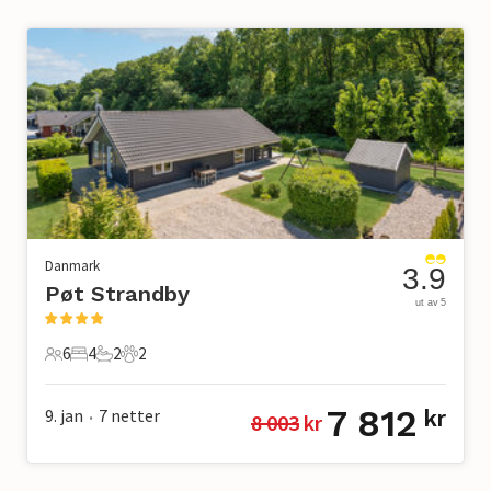
Danmark
3.9
Pøt Strandby
ut av 5
6
4
2
2
6 Gjester
4 Soverom
2 Bad
2 Kjæledyr
7 812
9. jan
7
netter
kr
8 003
 kr
•