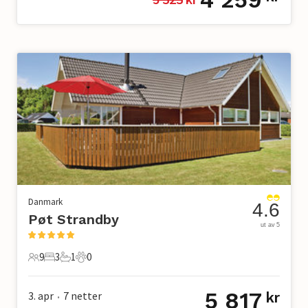
Danmark
4.6
Pøt Strandby
ut av 5
9
3
1
0
9 Gjester
3 Soverom
1 Bad
0 Kjæledyr
5 817
3. apr
7
netter
kr
•