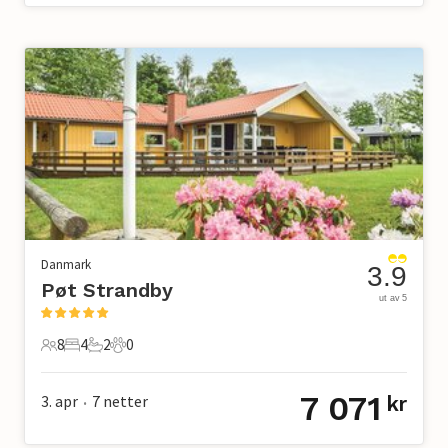
Danmark
3.9
Pøt Strandby
ut av 5
8
4
2
0
8 Gjester
4 Soverom
2 Bad
0 Kjæledyr
7 071
3. apr
7
netter
kr
•