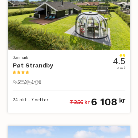
Danmark
4.5
Pøt Strandby
ut av 5
6
3
1
0
6 Gjester
3 Soverom
1 Bad
0 Kjæledyr
6 108
24. okt
7
netter
kr
7 256
 kr
•