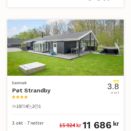
Danmark
3.8
Pøt Strandby
ut av 5
10
4
2
1
10 Gjester
4 Soverom
2 Bad
1 Kjæledyr
11 686
3. okt
7
netter
kr
15 924
 kr
•