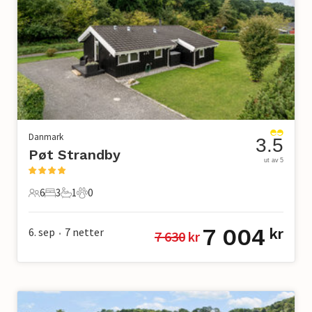
Danmark
3.5
Pøt Strandby
ut av 5
6
3
1
0
6 Gjester
3 Soverom
1 Bad
0 Kjæledyr
7 004
6. sep
7
netter
kr
7 630
 kr
•