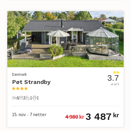
Danmark
3.7
Pøt Strandby
ut av 5
6
3
1
1
6 Gjester
3 Soverom
1 Bad
1 Kjæledyr
3 487
15. nov
7
netter
kr
4 980
 kr
•