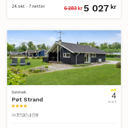
5 027
24. okt
7
netter
kr
6 283
 kr
•
Danmark
4
Pøt Strand
ut av 5
7
3
1
0
7 Gjester
3 Soverom
1 Bad
0 Kjæledyr