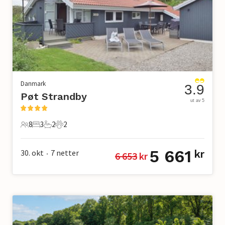
Danmark
3.9
Pøt Strandby
ut av 5
8
3
2
2
8 Gjester
3 Soverom
2 Bad
2 Kjæledyr
5 661
30. okt
7
netter
kr
6 653
 kr
•