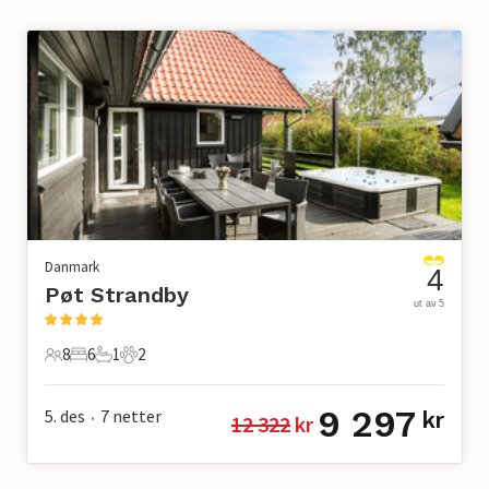
Danmark
4
Pøt Strandby
ut av 5
8
6
1
2
8 Gjester
6 Soverom
1 Bad
2 Kjæledyr
9 297
5. des
7
netter
kr
12 322
 kr
•