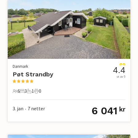
Danmark
4.4
Pøt Strandby
ut av 5
6
3
1
0
6 Gjester
3 Soverom
1 Bad
0 Kjæledyr
6 041
3. jan
7
netter
kr
•