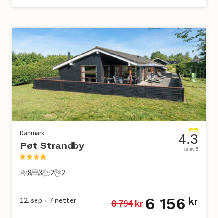
Danmark
4.3
Pøt Strandby
ut av 5
8
3
2
2
8 Gjester
3 Soverom
2 Bad
2 Kjæledyr
6 156
12. sep
7
netter
kr
8 794
 kr
•