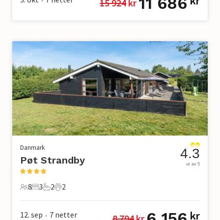
11 686
kr
15 924
 kr
•
Danmark
4.3
Pøt Strandby
ut av 5
8
3
2
2
8 Gjester
3 Soverom
2 Bad
2 Kjæledyr
6 156
12. sep
7
netter
kr
8 794
 kr
•