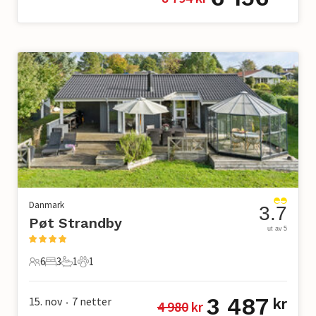
Danmark
3.7
Pøt Strandby
ut av 5
6
3
1
1
6 Gjester
3 Soverom
1 Bad
1 Kjæledyr
3 487
15. nov
7
netter
kr
4 980
 kr
•