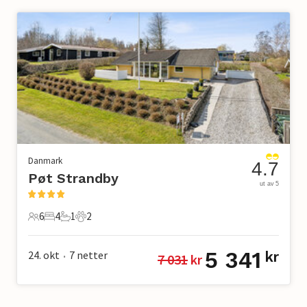
Danmark
4.7
Pøt Strandby
ut av 5
6
4
1
2
6 Gjester
4 Soverom
1 Bad
2 Kjæledyr
5 341
24. okt
7
netter
kr
7 031
 kr
•