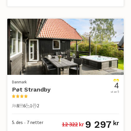
Danmark
4
Pøt Strandby
ut av 5
8
6
1
2
8 Gjester
6 Soverom
1 Bad
2 Kjæledyr
9 297
5. des
7
netter
kr
12 322
 kr
•