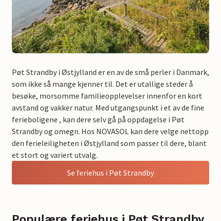
Pøt Strandby i Østjylland er en av de små perler i Danmark,
som ikke så mange kjenner til. Det er utallige steder å
besøke, morsomme familieopplevelser innenfor en kort
avstand og vakker natur. Med utgangspunkt i et av de fine
ferieboligene , kan dere selv gå på oppdagelse i Pøt
Strandby og omegn. Hos NOVASOL kan dere velge nettopp
den ferieleiligheten i Østjylland som passer til dere, blant
et stort og variert utvalg.
Se feriehus i Pøt Strandby
Populære feriehus i Pøt Strandby