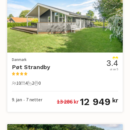
Danmark
3.4
Pøt Strandby
ut av 5
10
4
2
0
10 Gjester
4 Soverom
2 Bad
0 Kjæledyr
12 949
9. jan
7
netter
kr
13 286
 kr
•