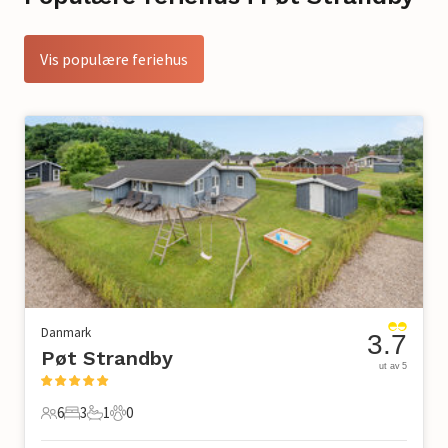
Vis populære feriehus
Danmark
3.7
Pøt Strandby
ut av 5
6
3
1
0
6 Gjester
3 Soverom
1 Bad
0 Kjæledyr