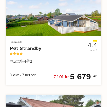
Danmark
4.4
Pøt Strandby
ut av 5
8
3
1
2
8 Gjester
3 Soverom
1 Bad
2 Kjæledyr
5 679
3. okt
7
netter
kr
7 101
 kr
•