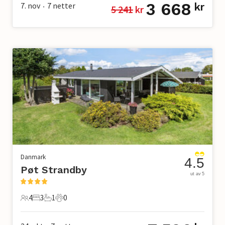
3 668
7. nov
7
netter
kr
5 241
 kr
•
Danmark
4.5
Pøt Strandby
ut av 5
4
3
1
0
4 Gjester
3 Soverom
1 Bad
0 Kjæledyr