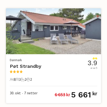
Danmark
3.9
Pøt Strandby
ut av 5
8
3
2
2
8 Gjester
3 Soverom
2 Bad
2 Kjæledyr
5 661
30. okt
7
netter
kr
6 653
 kr
•