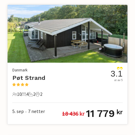
Danmark
3.1
Pøt Strand
ut av 5
10
4
2
2
10 Gjester
4 Soverom
2 Bad
2 Kjæledyr
11 779
5. sep
7
netter
kr
18 436
 kr
•