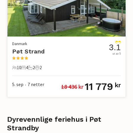
Danmark
3.1
Pøt Strand
ut av 5
10
4
2
2
10 Gjester
4 Soverom
2 Bad
2 Kjæledyr
11 779
5. sep
7
netter
kr
18 436
 kr
•
Dyrevennlige feriehus i Pøt
Strandby