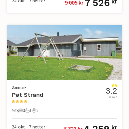
7 526
24. okt
7
netter
kr
9 005
 kr
•
Danmark
3.2
Pøt Strand
ut av 5
8
3
1
2
8 Gjester
3 Soverom
1 Bad
2 Kjæledyr
4 259
24. okt
7
netter
kr
5 323
 kr
•