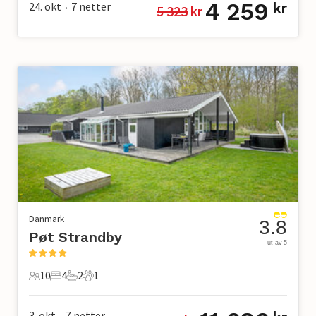
4 259
24. okt
7
netter
kr
5 323
 kr
•
Danmark
3.8
Pøt Strandby
ut av 5
10
4
2
1
10 Gjester
4 Soverom
2 Bad
1 Kjæledyr
3. okt
7
netter