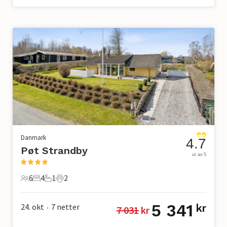
Danmark
4.7
Pøt Strandby
ut av 5
6
4
1
2
6 Gjester
4 Soverom
1 Bad
2 Kjæledyr
5 341
24. okt
7
netter
kr
7 031
 kr
•