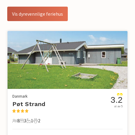
Vis dyrevennlige feriehus
Danmark
3.2
Pøt Strand
ut av 5
8
3
1
2
8 Gjester
3 Soverom
1 Bad
2 Kjæledyr