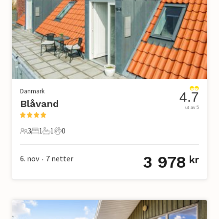
Danmark
4.7
Blåvand
ut av 5
3
1
1
0
3 Gjester
1 Soverom
1 Bad
0 Kjæledyr
3 978
6. nov
7
netter
kr
•