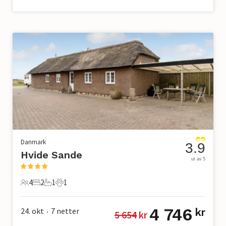
Danmark
3.9
Hvide Sande
ut av 5
4
2
1
1
4 Gjester
2 Soverom
1 Bad
1 Kjæledyr
4 746
24. okt
7
netter
kr
5 654
 kr
•