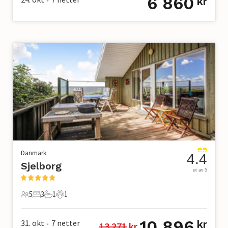
6 860
kr
•
Danmark
4.4
Sjelborg
ut av 5
5
3
1
1
5 Gjester
3 Soverom
1 Bad
1 Kjæledyr
10 896
31. okt
7
netter
kr
13 271
 kr
•