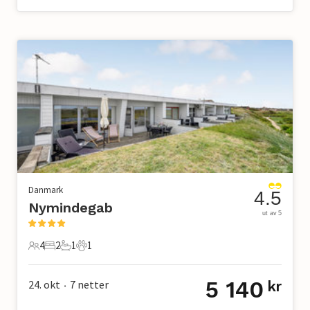
Danmark
4.5
Nymindegab
ut av 5
4
2
1
1
4 Gjester
2 Soverom
1 Bad
1 Kjæledyr
5 140
24. okt
7
netter
kr
•