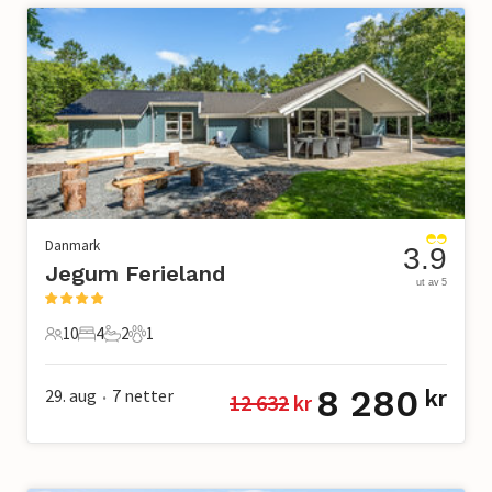
Danmark
3.9
Jegum Ferieland
ut av 5
10
4
2
1
10 Gjester
4 Soverom
2 Bad
1 Kjæledyr
8 280
29. aug
7
netter
kr
12 632
 kr
•