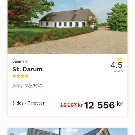
Danmark
4.5
St. Darum
ut av 5
20
8
3
2
20 Gjester
8 Soverom
3 Bad
2 Kjæledyr
12 556
5. des
7
netter
kr
15 167
 kr
•