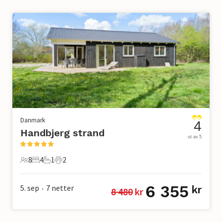
Danmark
4
Handbjerg strand
ut av 5
8
4
1
2
8 Gjester
4 Soverom
1 Bad
2 Kjæledyr
6 355
5. sep
7
netter
kr
8 480
 kr
•