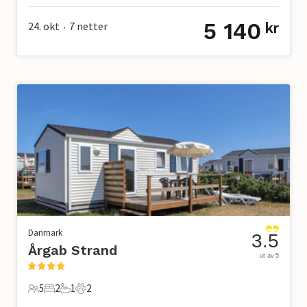
5 140
24. okt
7
netter
kr
•
Danmark
3.5
Årgab Strand
ut av 5
5
2
1
2
5 Gjester
2 Soverom
1 Bad
2 Kjæledyr