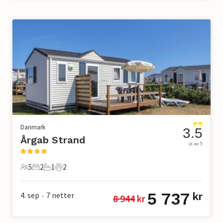
Danmark
3.5
Årgab Strand
ut av 5
5
2
1
2
5 Gjester
2 Soverom
1 Bad
2 Kjæledyr
5 737
4. sep
7
netter
kr
8 944
 kr
•