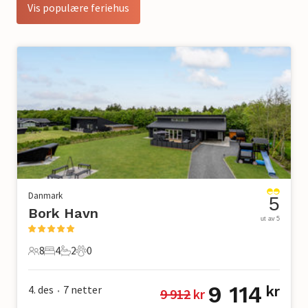
Vis populære feriehus
Danmark
5
Bork Havn
ut av 5
8
4
2
0
8 Gjester
4 Soverom
2 Bad
0 Kjæledyr
9 114
4. des
7
netter
kr
9 912
 kr
•