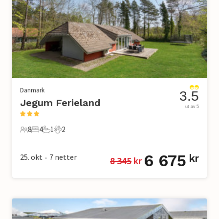
Danmark
3.5
Jegum Ferieland
ut av 5
8
4
1
2
8 Gjester
4 Soverom
1 Bad
2 Kjæledyr
6 675
25. okt
7
netter
kr
8 345
 kr
•