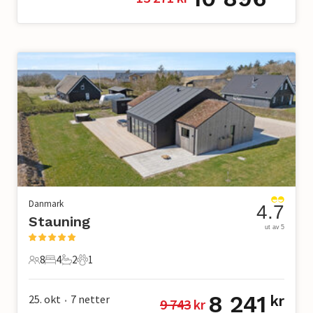
Danmark
4.7
Stauning
ut av 5
8
4
2
1
8 Gjester
4 Soverom
2 Bad
1 Kjæledyr
8 241
25. okt
7
netter
kr
9 743
 kr
•