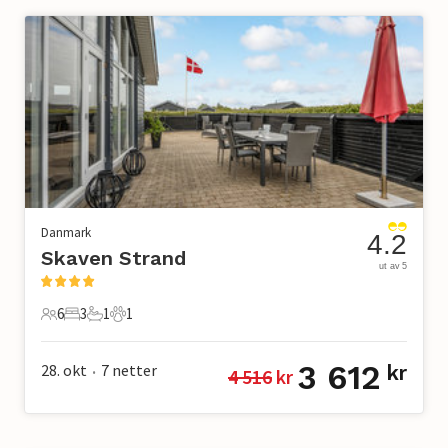
Danmark
4.2
Skaven Strand
ut av 5
6
3
1
1
6 Gjester
3 Soverom
1 Bad
1 Kjæledyr
3 612
28. okt
7
netter
kr
4 516
 kr
•