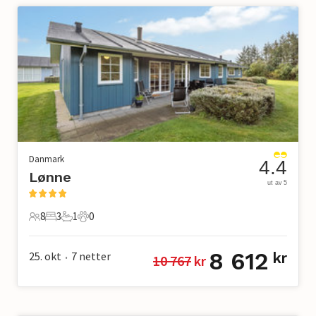
Danmark
4.4
Lønne
ut av 5
8
3
1
0
8 Gjester
3 Soverom
1 Bad
0 Kjæledyr
8 612
25. okt
7
netter
kr
10 767
 kr
•