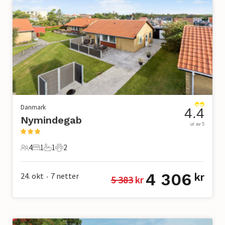
Danmark
4.4
Nymindegab
ut av 5
4
1
1
2
4 Gjester
1 Soverom
1 Bad
2 Kjæledyr
4 306
24. okt
7
netter
kr
5 383
 kr
•