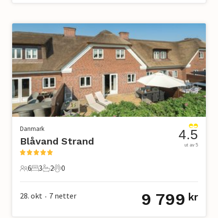
Danmark
4.5
Blåvand Strand
ut av 5
6
3
2
0
6 Gjester
3 Soverom
2 Bad
0 Kjæledyr
9 799
28. okt
7
netter
kr
•