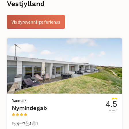
Vestjylland
Vis dyrevennlige feriehus
Danmark
4.5
Nymindegab
ut av 5
4
2
1
1
4 Gjester
2 Soverom
1 Bad
1 Kjæledyr