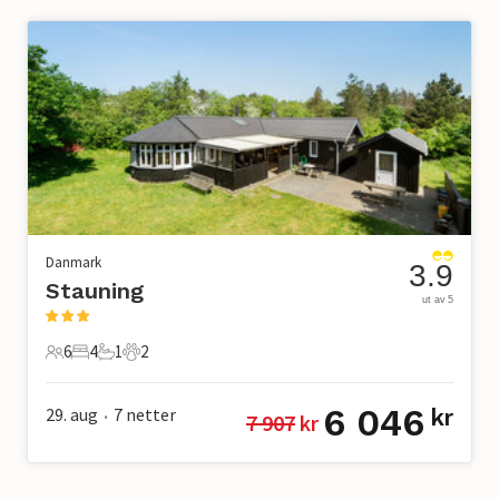
Danmark
3.9
Stauning
ut av 5
6
4
1
2
6 Gjester
4 Soverom
1 Bad
2 Kjæledyr
6 046
29. aug
7
netter
kr
7 907
 kr
•