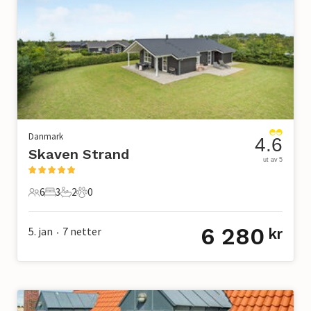
Danmark
4.6
Skaven Strand
ut av 5
6
3
2
0
6 Gjester
3 Soverom
2 Bad
0 Kjæledyr
6 280
5. jan
7
netter
kr
•