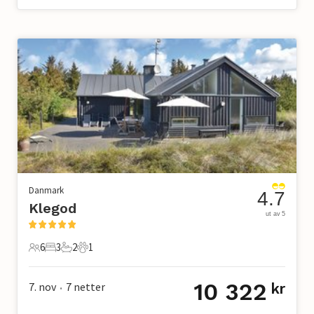
Danmark
4.7
Klegod
ut av 5
6
3
2
1
6 Gjester
3 Soverom
2 Bad
1 Kjæledyr
10 322
7. nov
7
netter
kr
•