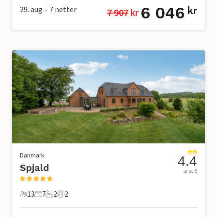
6 046
29. aug
7
netter
kr
7 907
 kr
•
Danmark
4.4
Spjald
ut av 5
13
7
2
2
13 Gjester
7 Soverom
2 Bad
2 Kjæledyr