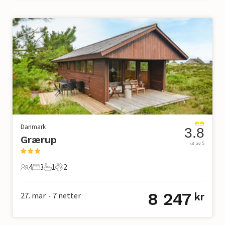
Danmark
3.8
Grærup
ut av 5
4
3
1
2
4 Gjester
3 Soverom
1 Bad
2 Kjæledyr
8 247
27. mar
7
netter
kr
•