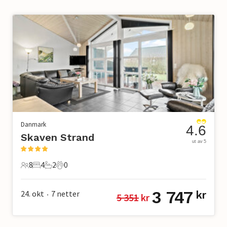
Danmark
4.6
Skaven Strand
ut av 5
8
4
2
0
8 Gjester
4 Soverom
2 Bad
0 Kjæledyr
3 747
24. okt
7
netter
kr
5 351
 kr
•