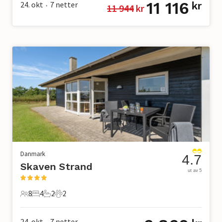
11 116
24. okt
7
netter
kr
11 944
 kr
•
Danmark
4.7
Skaven Strand
ut av 5
8
4
2
2
8 Gjester
4 Soverom
2 Bad
2 Kjæledyr
24. okt
7
netter