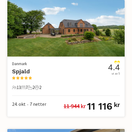
Danmark
4.4
Spjald
ut av 5
13
7
2
2
13 Gjester
7 Soverom
2 Bad
2 Kjæledyr
11 116
24. okt
7
netter
kr
11 944
 kr
•