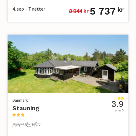
5 737
4. sep
7
netter
kr
8 944
 kr
•
Danmark
3.9
Stauning
ut av 5
6
4
1
2
6 Gjester
4 Soverom
1 Bad
2 Kjæledyr