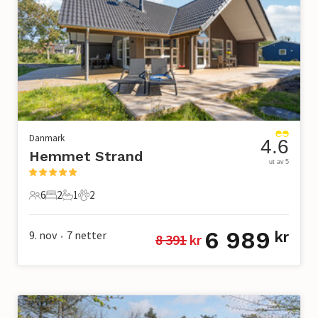
Danmark
4.6
Hemmet Strand
ut av 5
6
2
1
2
6 Gjester
2 Soverom
1 Bad
2 Kjæledyr
6 989
9. nov
7
netter
kr
8 391
 kr
•