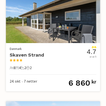
Danmark
4.7
Skaven Strand
ut av 5
8
4
2
2
8 Gjester
4 Soverom
2 Bad
2 Kjæledyr
6 860
24. okt
7
netter
kr
•