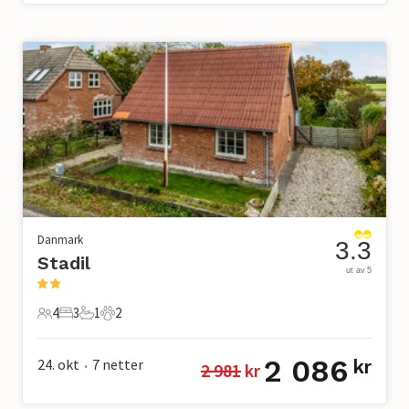
Danmark
3.3
Stadil
ut av 5
4
3
1
2
4 Gjester
3 Soverom
1 Bad
2 Kjæledyr
2 086
24. okt
7
netter
kr
2 981
 kr
•