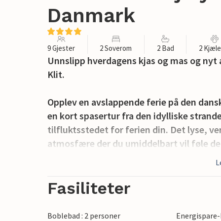
Danmark
9 Gjester
2 Soverom
2 Bad
2 Kjæl
Unnslipp hverdagens kjas og mas og nyt a
Klit.
Opplev en avslappende ferie på den dansk
en kort spasertur fra den idylliske stranden
tilfluktsstedet for ferien din. Det lyse, 
atmosfære der du umiddelbart vil føle d
favorittrettene dine på det velutstyrte 
L
med utsikt over hagen.
Fasiliteter
Den romslige terrassen inviterer deg til 
her om ettermiddagen, eller bruk grillen ti
Boblebad : 2 personer
Energispare-