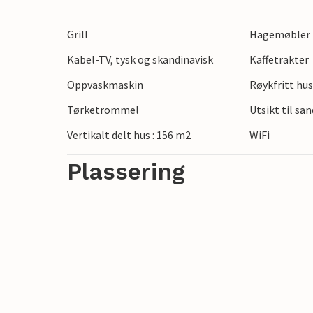
og den vakre utsikten over sanddynene gj
gir mange muligheter for turer, bading og
Grill
Hagemøbler
kjenne den friske havbrisen og nyte den 
Kabel-TV, tysk og skandinavisk
Kaffetrakter
Slapp av i boblebadet om kvelden og gled 
Oppvaskmaskin
Røykfritt hu
Tørketrommel
Utsikt til sa
Vertikalt delt hus : 156 m2
WiFi
Plassering