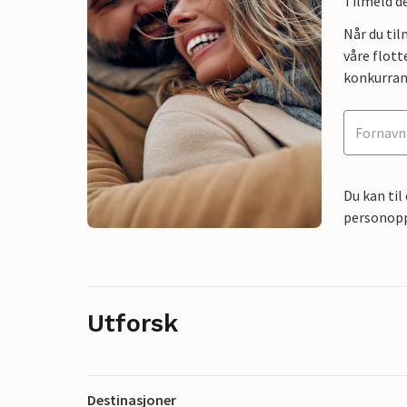
Tilmeld de
Når du ti
våre flott
konkurran
Du kan til
personoppl
Utforsk
Destinasjoner