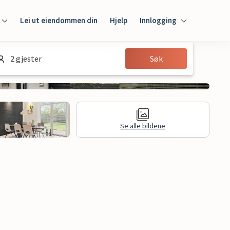
Lei ut eiendommen din
Hjelp
Innlogging
Innlogging
2 gjester
Søk
Gjest
Huseier
Se alle bildene