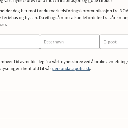
g vårt nyhetsbrev for å motta inspirasjon og gode tilbud!
lmelder deg her mottar du markedsføringskommunikasjon fra NOVAS
e feriehus og hytter. Du vil også motta kundefordeler fra våre mang
ser.
 enhver tid avmelde deg fra vårt nyhetsbrev ved å bruke avmeldings
ysninger i henhold til vår
persondatapolitikk
.