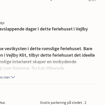
out of 5
edyr
vslappende dager i dette feriehuset i Vejlby
e vestkysten i dette romslige feriehuset. Bare
 i Vejlby Klit, tilbyr dette feriehuset det ideelle
vennlige interiøret skaper en innbydende
eg som hjemme. Du kan tilberede
kjøkkenet og nyte dem i den koselige spisestuen
es mer
å slappe av utendørs. Nyt en kopp kaffe og kake
l en koselig middag i det fri. Den friske luften
hus
Gratis parkering på stedet : 2