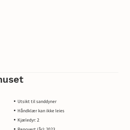
huset
Utsikt til sanddyner
Håndklær kan ikke leies
Kjæledyr: 2
Renovert (år): 2023