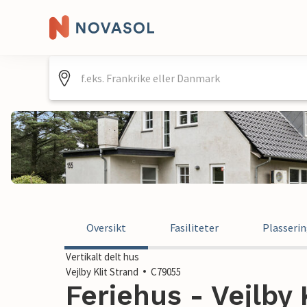
Oversikt
Fasiliteter
Plasseri
Vertikalt delt hus
Vejlby Klit Strand
C79055
Feriehus - Vejlby 