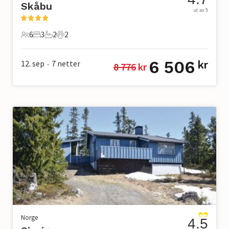
Skåbu
ut av 5
6
3
2
2
6 Gjester
3 Soverom
2 Bad
2 Kjæledyr
6 506
12. sep
7
netter
kr
8 776
 kr
•
Norge
4.5