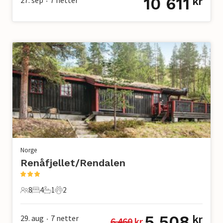
10 611
kr
•
Norge
Renåfjellet/Rendalen
8
4
1
2
8 Gjester
4 Soverom
1 Bad
2 Kjæledyr
5 508
29. aug
7
netter
kr
6 460
 kr
•