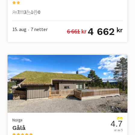
7
3
1
0
7 Gjester
3 Soverom
1 Bad
0 Kjæledyr
4 662
15. aug
7
netter
kr
6 661
 kr
•
Norge
4.7
Gålå
ut av 5