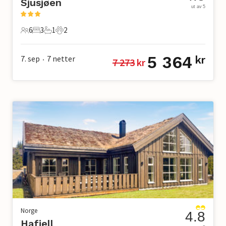
Sjusjøen
ut av 5
6
3
1
2
6 Gjester
3 Soverom
1 Bad
2 Kjæledyr
5 364
7. sep
7
netter
kr
7 273
 kr
•
Norge
4.8
Hafjell