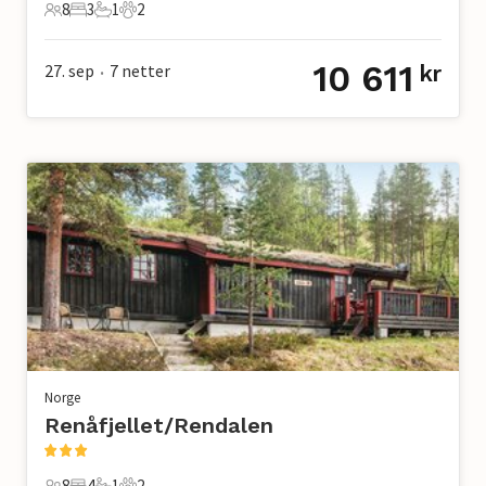
8
3
1
2
8 Gjester
3 Soverom
1 Bad
2 Kjæledyr
10 611
27. sep
7
netter
kr
•
Norge
Renåfjellet/Rendalen
8
4
1
2