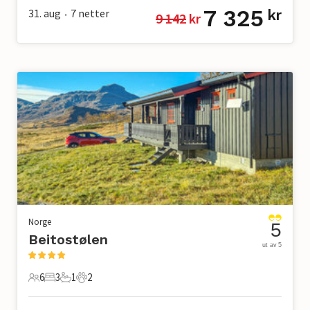
7 325
31. aug
7
netter
kr
9 142
 kr
•
Norge
5
Beitostølen
ut av 5
6
3
1
2
6 Gjester
3 Soverom
1 Bad
2 Kjæledyr