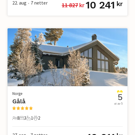
10 241
22. aug
7
netter
kr
11 827
 kr
•
Norge
5
Gålå
ut av 5
8
3
1
2
8 Gjester
3 Soverom
1 Bad
2 Kjæledyr
27. sep
7
netter