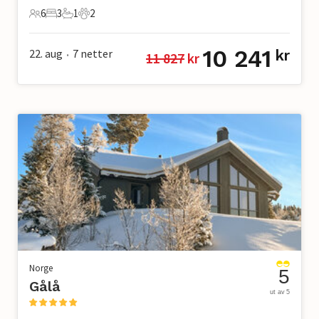
6
3
1
2
6 Gjester
3 Soverom
1 Bad
2 Kjæledyr
10 241
22. aug
7
netter
kr
11 827
 kr
•
Norge
5
Gålå
ut av 5