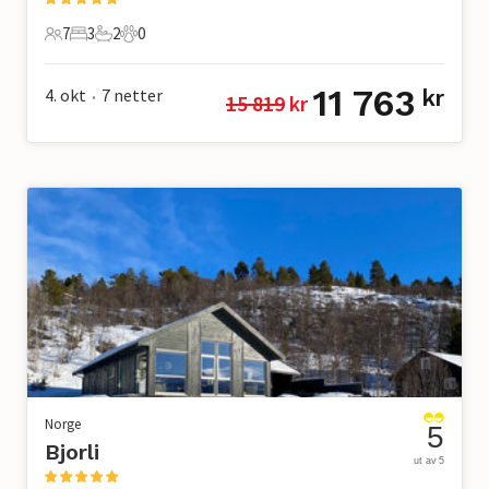
7
3
2
0
7 Gjester
3 Soverom
2 Bad
0 Kjæledyr
11 763
4. okt
7
netter
kr
15 819
 kr
•
Norge
5
Bjorli
ut av 5