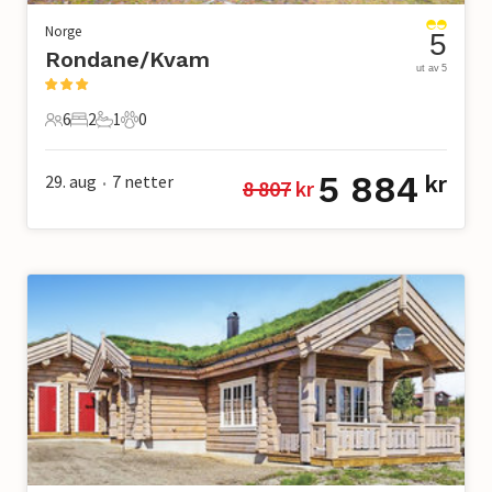
Norge
5
Rondane/Kvam
ut av 5
6
2
1
0
6 Gjester
2 Soverom
1 Bad
0 Kjæledyr
5 884
29. aug
7
netter
kr
8 807
 kr
•