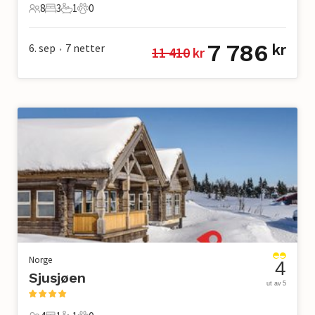
8
3
1
0
8 Gjester
3 Soverom
1 Bad
0 Kjæledyr
7 786
6. sep
7
netter
kr
11 410
 kr
•
Norge
4
Sjusjøen
ut av 5