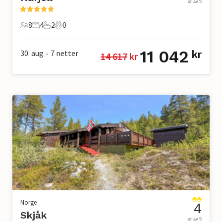
ut av 5
8
4
2
0
8 Gjester
4 Soverom
2 Bad
0 Kjæledyr
11 042
30. aug
7
netter
kr
14 617
 kr
•
Norge
4
Skjåk
ut av 5