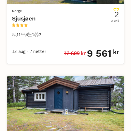
Norge
2
Sjusjøen
ut av 5
11
4
2
2
11 Gjester
4 Soverom
2 Bad
2 Kjæledyr
9 561
13. aug
7
netter
kr
12 609
 kr
•