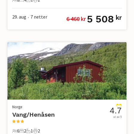
8 Gjester
4 Soverom
1 Bad
2 Kjæledyr
5 508
29. aug
7
netter
kr
6 460
 kr
•
Norge
4.7
Vang/Henåsen
ut av 5
6
2
1
2