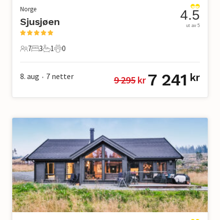
Norge
4.5
Sjusjøen
ut av 5
7
3
1
0
7 Gjester
3 Soverom
1 Bad
0 Kjæledyr
7 241
8. aug
7
netter
kr
9 295
 kr
•