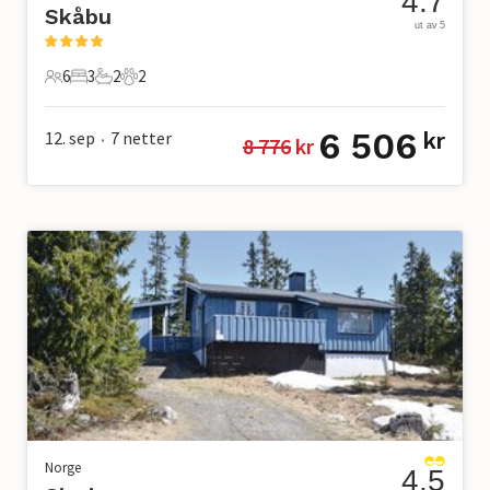
4.7
Skåbu
ut av 5
6
3
2
2
6 Gjester
3 Soverom
2 Bad
2 Kjæledyr
6 506
12. sep
7
netter
kr
8 776
 kr
•
Norge
4.5