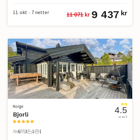
9 437
11. okt
7
netter
kr
11 071
 kr
•
Norge
4.5
Bjorli
ut av 5
6
3
1
1
6 Gjester
3 Soverom
1 Bad
1 Kjæledyr