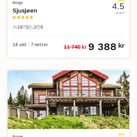
Norge
4.5
Sjusjøen
ut av 5
10
5
2
0
10 Gjester
5 Soverom
2 Bad
0 Kjæledyr
9 388
24. okt
7
netter
kr
11 740
 kr
•
Norge