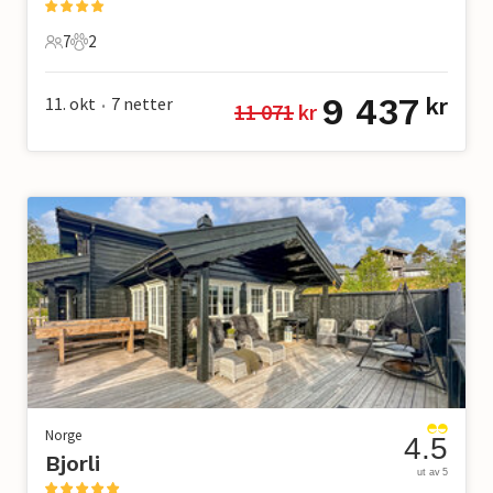
7
2
7 Gjester
2 Kjæledyr
9 437
11. okt
7
netter
kr
11 071
 kr
•
Norge
4.5
Bjorli
ut av 5