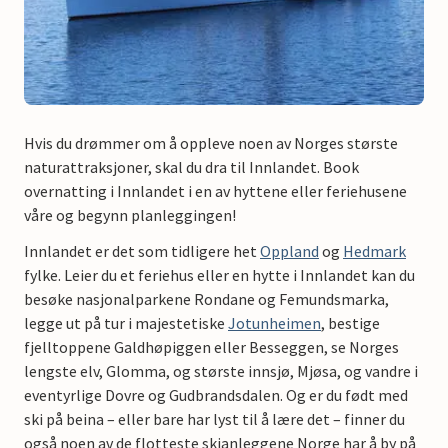
Hvis du drømmer om å oppleve noen av Norges største
naturattraksjoner, skal du dra til Innlandet. Book
overnatting i Innlandet i en av hyttene eller feriehusene
våre og begynn planleggingen!
Innlandet er det som tidligere het
Oppland
og
Hedmark
fylke. Leier du et feriehus eller en hytte i Innlandet kan du
besøke nasjonalparkene Rondane og Femundsmarka,
legge ut på tur i majestetiske
Jotunheimen
, bestige
fjelltoppene Galdhøpiggen eller Besseggen, se Norges
lengste elv, Glomma, og største innsjø, Mjøsa, og vandre i
eventyrlige Dovre og Gudbrandsdalen. Og er du født med
ski på beina – eller bare har lyst til å lære det – finner du
også noen av de flotteste skianleggene Norge har å by på