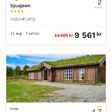
2
Sjusjøen
ut av 5
11
4
2
2
11 Gjester
4 Soverom
2 Bad
2 Kjæledyr
9 561
13. aug
7
netter
kr
12 609
 kr
•
Norge
4.7