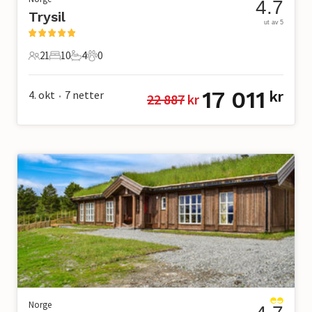
4.7
Trysil
ut av 5
21
10
4
0
21 Gjester
10 Soverom
4 Bad
0 Kjæledyr
17 011
4. okt
7
netter
kr
22 887
 kr
•
Norge