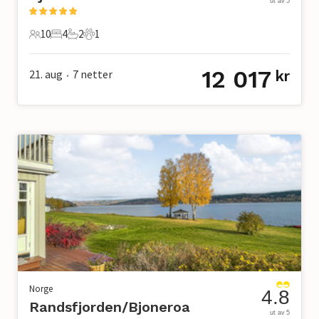
ut av 5
10
4
2
1
10 Gjester
4 Soverom
2 Bad
1 Kjæledyr
12 017
21. aug
7
netter
kr
•
Norge
4.8
Randsfjorden/Bjoneroa
ut av 5