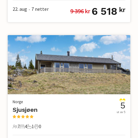
6 518
22. aug
7
netter
kr
9 396
 kr
•
Norge
5
Sjusjøen
ut av 5
7
4
1
0
7 Gjester
4 Soverom
1 Bad
0 Kjæledyr