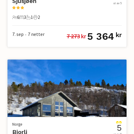
Sjusjøen
ut av 5
6
3
1
2
6 Gjester
3 Soverom
1 Bad
2 Kjæledyr
5 364
7. sep
7
netter
kr
7 273
 kr
•
Norge
5
Bjorli