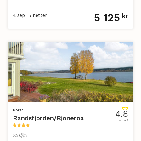
8 Gjester
2 Soverom
1 Bad
0 Kjæledyr
5 125
4. sep
7
netter
kr
•
Norge
4.8
Randsfjorden/Bjoneroa
ut av 5
7
2
7 Gjester
2 Kjæledyr