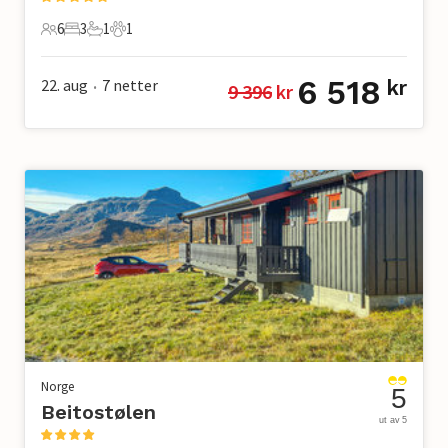
6
3
1
1
6 Gjester
3 Soverom
1 Bad
1 Kjæledyr
6 518
22. aug
7
netter
kr
9 396
 kr
•
Norge
5
Beitostølen
ut av 5