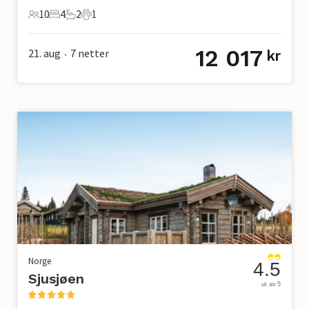
10
4
2
1
10 Gjester
4 Soverom
2 Bad
1 Kjæledyr
12 017
21. aug
7
netter
kr
•
Norge
4.5
Sjusjøen
ut av 5