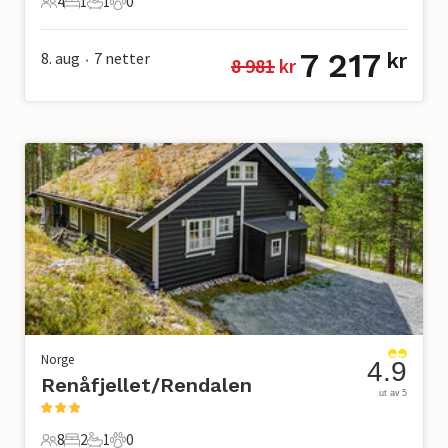
4
1
1
0
4 Gjester
1 Soverom
1 Bad
0 Kjæledyr
7 217
8. aug
7
netter
kr
8 981
 kr
•
Norge
4.9
Renåfjellet/Rendalen
ut av 5
8
2
1
0