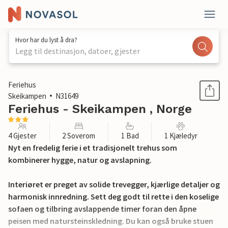
Hvor har du lyst å dra?
Legg til destinasjon, datoer, gjester
1 / 14
Feriehus
Skeikampen
N31649
Feriehus - Skeikampen , Norge
4 Gjester
2 Soverom
1 Bad
1 Kjæledyr
Nyt en fredelig ferie i et tradisjonelt trehus som
kombinerer hygge, natur og avslapning.
Interiøret er preget av solide trevegger, kjærlige detaljer og
harmonisk innredning. Sett deg godt til rette i den koselige
sofaen og tilbring avslappende timer foran den åpne
peisen med natursteinskledning. Du kan også bruke stuen