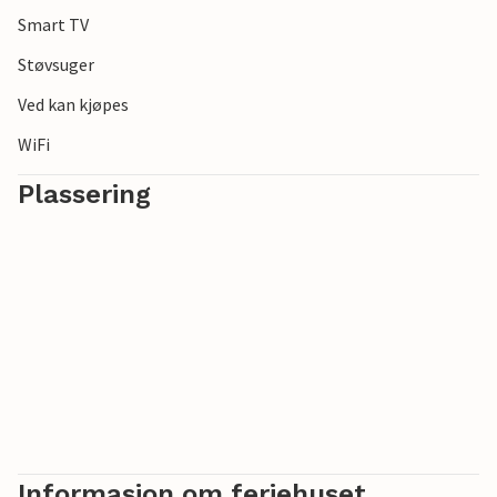
for varierte dagsturer.
Smart TV
Støvsuger
Ved kan kjøpes
WiFi
Plassering
Informasjon om feriehuset