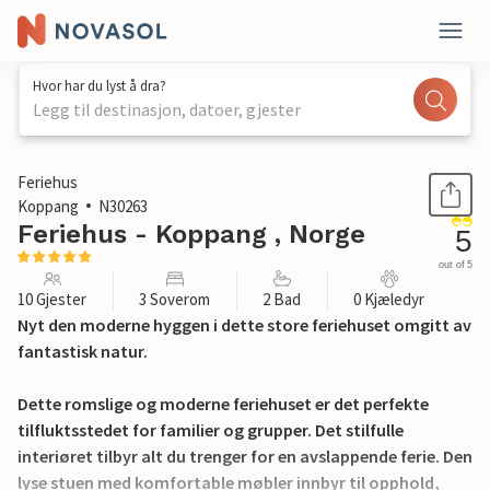
Hvor har du lyst å dra?
Legg til destinasjon, datoer, gjester
1 / 27
Feriehus
Koppang
N30263
Feriehus - Koppang , Norge
5
out of 5
10 Gjester
3 Soverom
2 Bad
0 Kjæledyr
Nyt den moderne hyggen i dette store feriehuset omgitt av
fantastisk natur.
Dette romslige og moderne feriehuset er det perfekte
tilfluktsstedet for familier og grupper. Det stilfulle
interiøret tilbyr alt du trenger for en avslappende ferie. Den
lyse stuen med komfortable møbler innbyr til opphold,