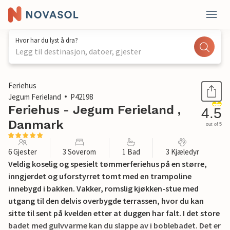
Hvor har du lyst å dra?
Legg til destinasjon, datoer, gjester
1 / 26
Feriehus
Jegum Ferieland
P42198
Feriehus - Jegum Ferieland ,
4.5
Danmark
out of 5
6 Gjester
3 Soverom
1 Bad
3 Kjæledyr
Veldig koselig og spesielt tømmerferiehus på en større,
inngjerdet og uforstyrret tomt med en trampoline
innebygd i bakken. Vakker, romslig kjøkken-stue med
utgang til den delvis overbygde terrassen, hvor du kan
sitte til sent på kvelden etter at duggen har falt. I det store
badet med gulvvarme kan du slappe av i boblebadet. Det er