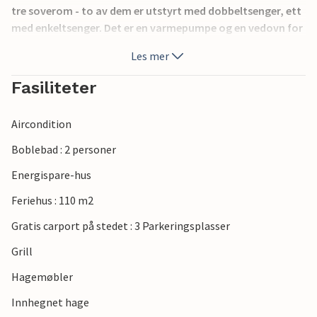
tre soverom - to av dem er utstyrt med dobbeltsenger, ett
med enkeltsenger. Det er en varmepumpe og en vedovn for
å holde energikostnadene nede. Huset ligger i enden av en
Les mer
grusvei med svært lite trafikk. Kort spasertur til aktivitets-
og kjøpesenteret i landsbyen.
Fasiliteter
Aircondition
Boblebad : 2 personer
Energispare-hus
Feriehus : 110 m2
Gratis carport på stedet : 3 Parkeringsplasser
Grill
Hagemøbler
Innhegnet hage