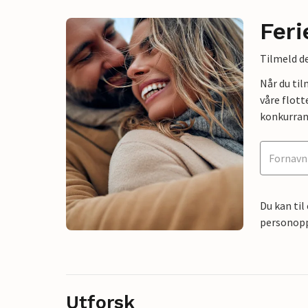
Feri
Tilmeld de
Når du ti
våre flott
konkurran
Du kan til
personoppl
Utforsk