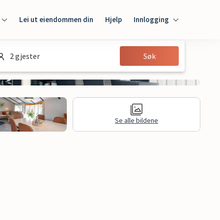
Lei ut eiendommen din
Hjelp
Innlogging
Innlogging
2 gjester
Søk
Gjest
Huseier
Se alle bildene