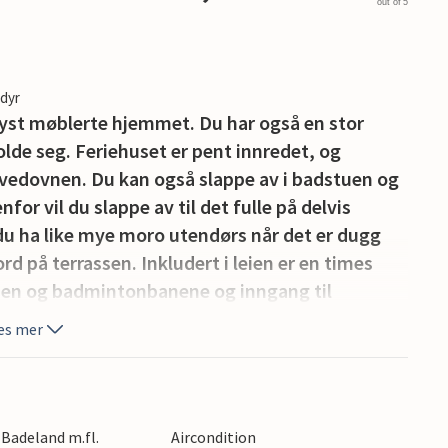
out of 5
edyr
 lyst møblerte hjemmet. Du har også en stor
folde seg. Feriehuset er pent innredet, og
e vedovnen. Du kan også slappe av i badstuen og
r vil du slappe av til det fulle på delvis
du ha like mye moro utendørs når det er dugg
d på terrassen. Inkludert i leien er en times
anen og badmintonbanene og inngang til
ervasjon er påkrevd).
es mer
e Badeland m.fl.
Aircondition