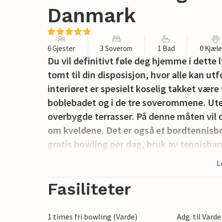
Danmark
6 Gjester
3 Soverom
1 Bad
0 Kjæl
Du vil definitivt føle deg hjemme i dette
tomt til din disposisjon, hvor alle kan ut
interiøret er spesielt koselig takket vær
boblebadet og i de tre soverommene. Utenfo
overbygde terrasser. På denne måten vil 
om kveldene. Det er også et bordtennisbor
gratis bowling per dag, bruk av tennisb
svømmehallen på Varde Fritidscenter (res
L
Fasiliteter
1 times fri bowling (Varde)
Adg. til Vard