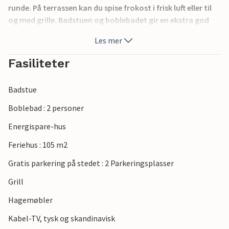
runde. På terrassen kan du spise frokost i frisk luft eller til
og med grille. Badstuen og boblebadet gir en ekstra god
feriefølelse.
Les mer
Feriekomplekset ligger i et fantastisk miljø og har
Fasiliteter
lekeapparater for barn, en tennisbane, en dyrehage og
flere butikker. Få minutter unna med bil finner du
Badstue
Nordsjøen med Danmarks beste badestrender, flere
golfbaner og en put & take-sjø. Du kan også besøke
Boblebad : 2 personer
panser- og brannmuseet i Oksbøl eller Tirpitz-museet i Ho.
Energispare-hus
Det er fugletårn i naturområdet Filsø, og et nettverk av
skiltede turstier på vestsiden av innsjøen fører gjestene
Feriehus : 105 m2
gjennom det vakre naturreservatet.
Gratis parkering på stedet : 2 Parkeringsplasser
Grill
Hagemøbler
Kabel-TV, tysk og skandinavisk