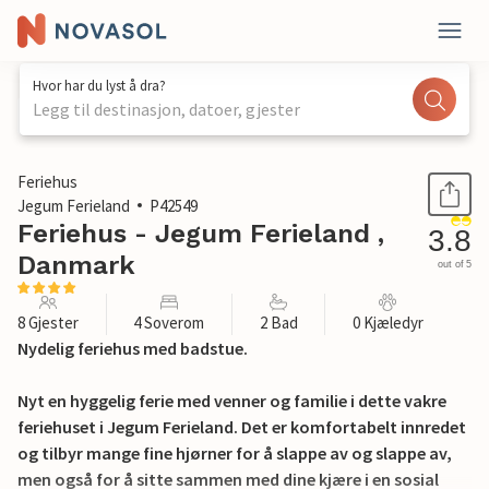
Hvor har du lyst å dra?
Legg til destinasjon, datoer, gjester
1 / 26
Feriehus
Jegum Ferieland
P42549
Feriehus - Jegum Ferieland ,
3.8
Danmark
out of 5
8 Gjester
4 Soverom
2 Bad
0 Kjæledyr
Nydelig feriehus med badstue.
Nyt en hyggelig ferie med venner og familie i dette vakre
feriehuset i Jegum Ferieland. Det er komfortabelt innredet
og tilbyr mange fine hjørner for å slappe av og slappe av,
men også for å sitte sammen med dine kjære i en sosial