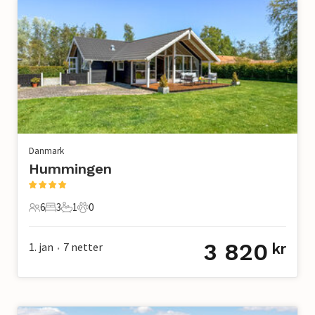
Danmark
Hummingen
6
3
1
0
6 Gjester
3 Soverom
1 Bad
0 Kjæledyr
3 820
1. jan
7
netter
kr
•