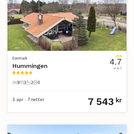
Danmark
4.7
Hummingen
ut av 5
9
3
2
0
9 Gjester
3 Soverom
2 Bad
0 Kjæledyr
7 543
3. apr
7
netter
kr
•