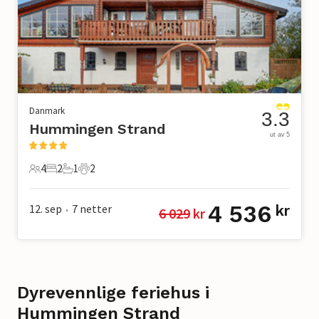
Danmark
3.3
Hummingen Strand
ut av 5
4
2
1
2
4 Gjester
2 Soverom
1 Bad
2 Kjæledyr
4 536
12. sep
7
netter
kr
6 029
 kr
•
Dyrevennlige feriehus i
Hummingen Strand