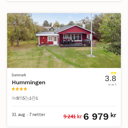
Danmark
3.8
Hummingen
ut av 5
9
5
1
1
9 Gjester
5 Soverom
1 Bad
1 Kjæledyr
6 979
31. aug
7
netter
kr
9 241
 kr
•