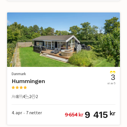
Danmark
3
Hummingen
ut av 5
8
4
2
2
8 Gjester
4 Soverom
2 Bad
2 Kjæledyr
9 415
4. apr
7
netter
kr
9 654
 kr
•