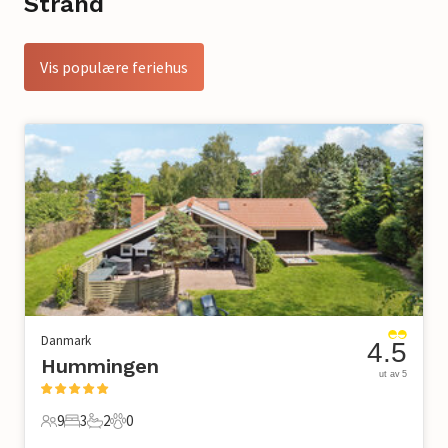
Strand
Vis populære feriehus
Danmark
4.5
Hummingen
ut av 5
9
3
2
0
9 Gjester
3 Soverom
2 Bad
0 Kjæledyr