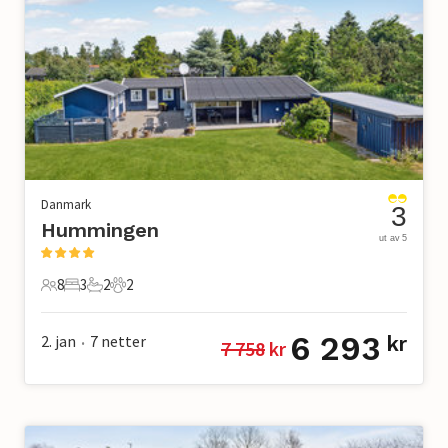
Danmark
3
Hummingen
ut av 5
8
3
2
2
8 Gjester
3 Soverom
2 Bad
2 Kjæledyr
6 293
2. jan
7
netter
kr
7 758
 kr
•