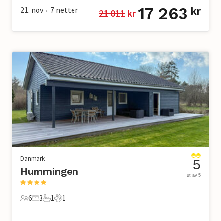
17 263
21. nov
7
netter
kr
21 011
 kr
•
Danmark
5
Hummingen
ut av 5
6
3
1
1
6 Gjester
3 Soverom
1 Bad
1 Kjæledyr