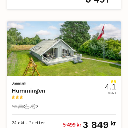
Danmark
4.1
Hummingen
ut av 5
6
3
2
2
6 Gjester
3 Soverom
2 Bad
2 Kjæledyr
3 849
24. okt
7
netter
kr
5 499
 kr
•