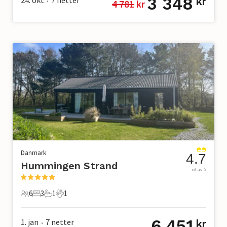
3 348
24. okt
7
netter
kr
4 781
 kr
•
Danmark
4.7
Hummingen Strand
ut av 5
6
3
1
1
6 Gjester
3 Soverom
1 Bad
1 Kjæledyr
6 451
1. jan
7
netter
kr
•