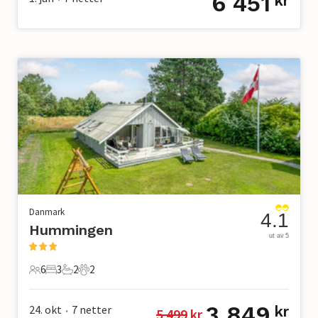
6 451
kr
Danmark
4.1
Hummingen
ut av 5
6
3
2
2
6 Gjester
3 Soverom
2 Bad
2 Kjæledyr
3 849
24. okt
7
netter
kr
5 499
 kr
•