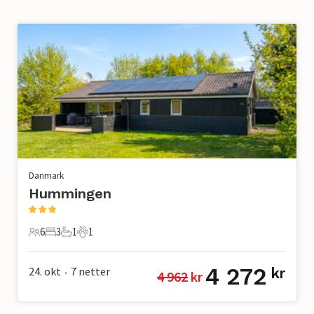
Danmark
Hummingen
6
3
1
1
6 Gjester
3 Soverom
1 Bad
1 Kjæledyr
4 272
24. okt
7
netter
kr
4 962
 kr
•