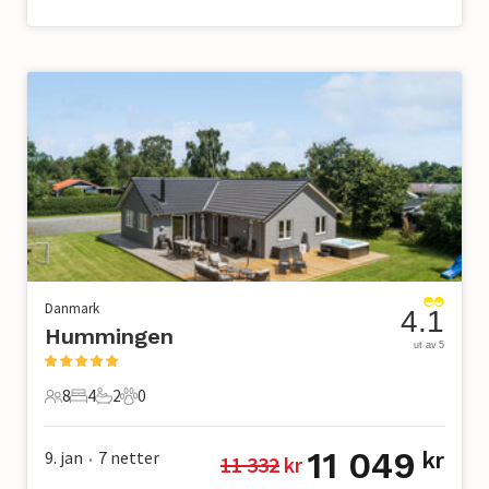
Danmark
4.1
Hummingen
ut av 5
8
4
2
0
8 Gjester
4 Soverom
2 Bad
0 Kjæledyr
11 049
9. jan
7
netter
kr
11 332
 kr
•