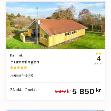
Danmark
4
Hummingen
ut av 5
6
3
1
0
6 Gjester
3 Soverom
1 Bad
0 Kjæledyr
5 850
24. okt
7
netter
kr
6 347
 kr
•