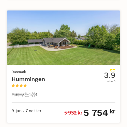
Danmark
3.9
Hummingen
ut av 5
6
3
1
1
6 Gjester
3 Soverom
1 Bad
1 Kjæledyr
5 754
9. jan
7
netter
kr
5 932
 kr
•