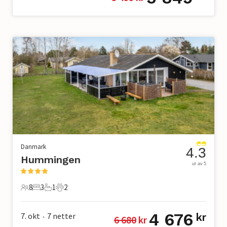
Danmark
4.3
Hummingen
ut av 5
8
3
1
2
8 Gjester
3 Soverom
1 Bad
2 Kjæledyr
4 676
7. okt
7
netter
kr
6 680
 kr
•