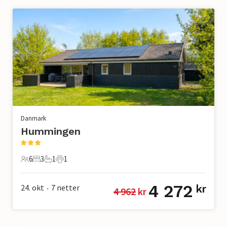
Danmark
Hummingen
6
3
1
1
6 Gjester
3 Soverom
1 Bad
1 Kjæledyr
4 272
24. okt
7
netter
kr
4 962
 kr
•