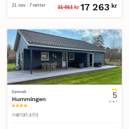
17 263
21. nov
7
netter
kr
21 011
 kr
•
Danmark
5
Hummingen
ut av 5
6
3
1
1
6 Gjester
3 Soverom
1 Bad
1 Kjæledyr