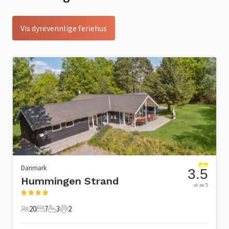
Vis dyrevennlige feriehus
Danmark
3.5
Hummingen Strand
ut av 5
20
7
3
2
20 Gjester
7 Soverom
3 Bad
2 Kjæledyr