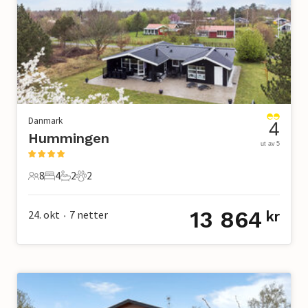
Danmark
4
Hummingen
ut av 5
8
4
2
2
8 Gjester
4 Soverom
2 Bad
2 Kjæledyr
13 864
24. okt
7
netter
kr
•