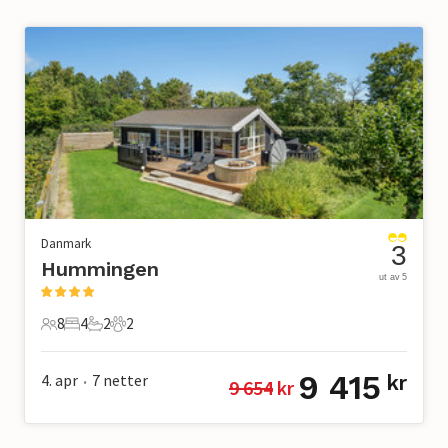
Danmark
3
Hummingen
ut av 5
8
4
2
2
8 Gjester
4 Soverom
2 Bad
2 Kjæledyr
9 415
4. apr
7
netter
kr
9 654
 kr
•