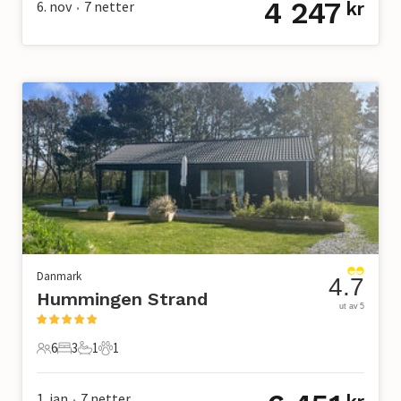
4 247
6. nov
7
netter
kr
•
Danmark
4.7
Hummingen Strand
ut av 5
6
3
1
1
6 Gjester
3 Soverom
1 Bad
1 Kjæledyr
1. jan
7
netter
•