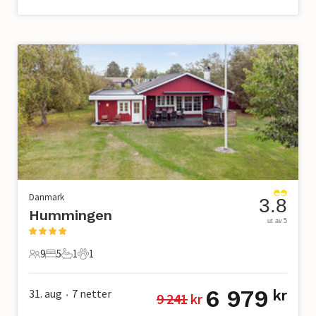
Danmark
3.8
Hummingen
ut av 5
9
5
1
1
9 Gjester
5 Soverom
1 Bad
1 Kjæledyr
6 979
31. aug
7
netter
kr
9 241
 kr
•