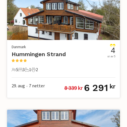
Danmark
4
Hummingen Strand
ut av 5
5
3
1
2
5 Gjester
3 Soverom
1 Bad
2 Kjæledyr
6 291
29. aug
7
netter
kr
8 339
 kr
•