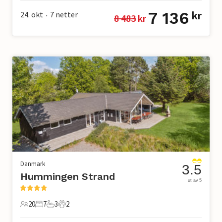
7 136
24. okt
7
netter
kr
8 483
 kr
•
Danmark
3.5
Hummingen Strand
ut av 5
20
7
3
2
20 Gjester
7 Soverom
3 Bad
2 Kjæledyr