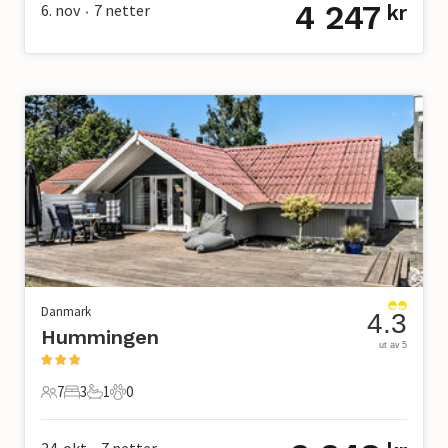
4 247
6. nov
7
netter
kr
•
Danmark
4.3
Hummingen
ut av 5
7
3
1
0
7 Gjester
3 Soverom
1 Bad
0 Kjæledyr