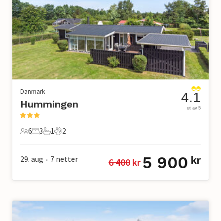
Danmark
4.1
Hummingen
ut av 5
6
3
1
2
6 Gjester
3 Soverom
1 Bad
2 Kjæledyr
5 900
29. aug
7
netter
kr
6 400
 kr
•