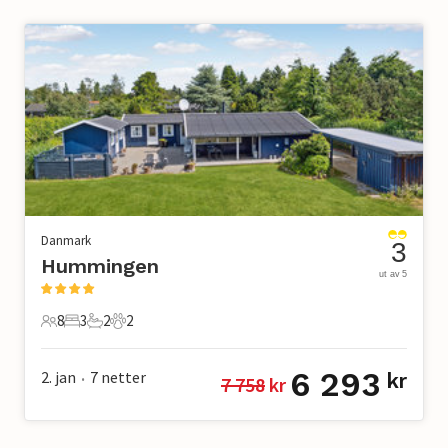
Danmark
3
Hummingen
ut av 5
8
3
2
2
8 Gjester
3 Soverom
2 Bad
2 Kjæledyr
6 293
2. jan
7
netter
kr
7 758
 kr
•