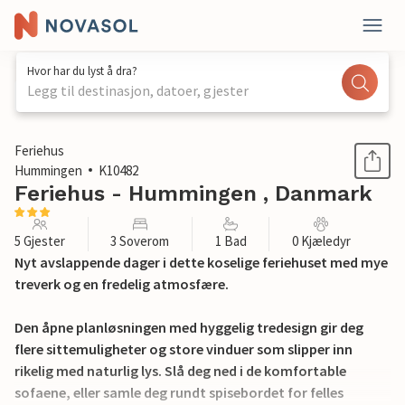
Hvor har du lyst å dra?
Legg til destinasjon, datoer, gjester
1 / 19
Feriehus
Hummingen
K10482
Feriehus - Hummingen , Danmark
5 Gjester
3 Soverom
1 Bad
0 Kjæledyr
Nyt avslappende dager i dette koselige feriehuset med mye
treverk og en fredelig atmosfære.
Den åpne planløsningen med hyggelig tredesign gir deg
flere sittemuligheter og store vinduer som slipper inn
rikelig med naturlig lys. Slå deg ned i de komfortable
sofaene, eller samle deg rundt spisebordet for felles