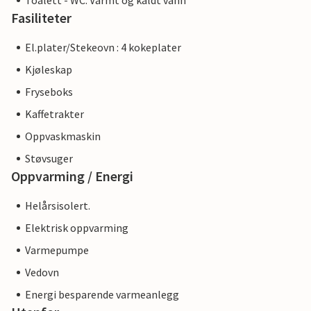
Toalett - WC: Varmt og kaldt vann
Fasiliteter
El.plater/Stekeovn : 4 kokeplater
Kjøleskap
Fryseboks
Kaffetrakter
Oppvaskmaskin
Støvsuger
Oppvarming / Energi
Helårsisolert.
Elektrisk oppvarming
Varmepumpe
Vedovn
Energi besparende varmeanlegg