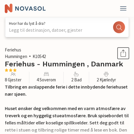
Hvor har du lyst å dra?
Legg til destinasjon, datoer, gjester
1 / 21
Feriehus
Hummingen
K10542
Feriehus - Hummingen , Danmark
8 Gjester
4 Soverom
2 Bad
2 Kjæledyr
Tilbring en avslappende ferie i dette innbydende feriehuset
nær sjøen.
Huset ønsker deg velkommen med en varm atmosfære av
treverk og en hyggelig stueatmosfære. Bruk spisebordet til
felles måltider eller koselige spillkvelder. Sett deg godt til
rette i stuen og tilbring rolige timer med å lese en bok. Den