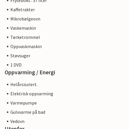
Fryseboks : 37 liter
Kaffetrakter
Mikrobølgeovn
Vaskemaskin
Tørketrommel
Oppvaskmaskin
Støvsuger
1 DVD
Oppvarming / Energi
Helårsisolert.
Elektrisk oppvarming
Varmepumpe
Gulvvarme på bad
Vedovn
Utenfor