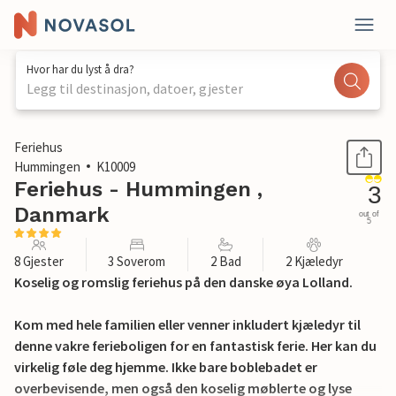
Hvor har du lyst å dra?
Legg til destinasjon, datoer, gjester
1 / 23
Feriehus
Hummingen
K10009
Feriehus - Hummingen ,
3
Danmark
out of
5
8 Gjester
3 Soverom
2 Bad
2 Kjæledyr
Koselig og romslig feriehus på den danske øya Lolland.
Kom med hele familien eller venner inkludert kjæledyr til
denne vakre ferieboligen for en fantastisk ferie. Her kan du
virkelig føle deg hjemme. Ikke bare boblebadet er
overbevisende, men også den koselig møblerte og lyse