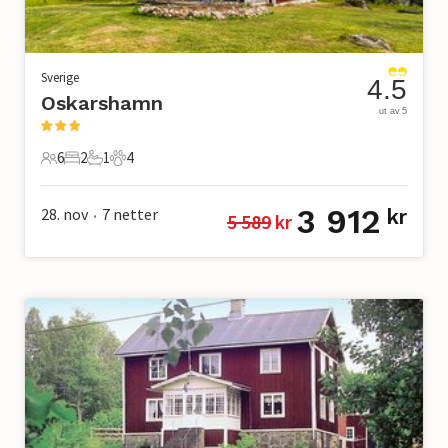
Sverige
4.5
Oskarshamn
ut av 5
6
2
1
4
6 Gjester
2 Soverom
1 Bad
4 Kjæledyr
3 912
28. nov
7
netter
kr
5 589
 kr
•