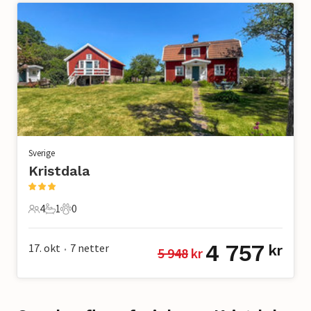
Sverige
Kristdala
4
1
0
4 Gjester
1 Bad
0 Kjæledyr
4 757
17. okt
7
netter
kr
5 948
 kr
•