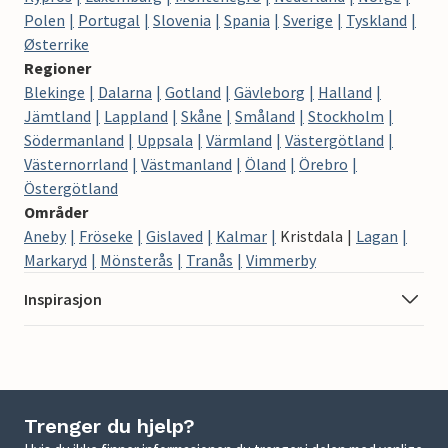
Polen
Portugal
Slovenia
Spania
Sverige
Tyskland
Østerrike
Regioner
Blekinge
Dalarna
Gotland
Gävleborg
Halland
Jämtland
Lappland
Skåne
Småland
Stockholm
Södermanland
Uppsala
Värmland
Västergötland
Västernorrland
Västmanland
Öland
Örebro
Östergötland
Områder
Aneby
Fröseke
Gislaved
Kalmar
Kristdala
Lagan
Markaryd
Mönsterås
Tranås
Vimmerby
Inspirasjon
Trenger du hjelp?