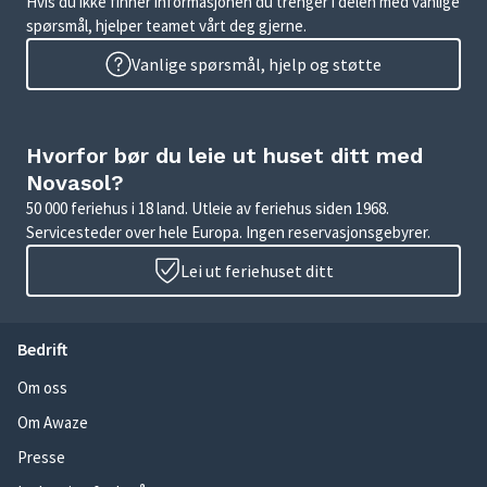
Hvis du ikke finner informasjonen du trenger i delen med vanlige
spørsmål, hjelper teamet vårt deg gjerne.
Vanlige spørsmål, hjelp og støtte
Hvorfor bør du leie ut huset ditt med
Novasol?
50 000 feriehus i 18 land. Utleie av feriehus siden 1968.
Servicesteder over hele Europa. Ingen reservasjonsgebyrer.
Lei ut feriehuset ditt
Bedrift
Om oss
Om Awaze
Presse