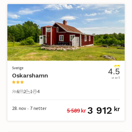
Sverige
4.5
Oskarshamn
ut av 5
6
2
1
4
6 Gjester
2 Soverom
1 Bad
4 Kjæledyr
3 912
28. nov
7
netter
kr
5 589
 kr
•