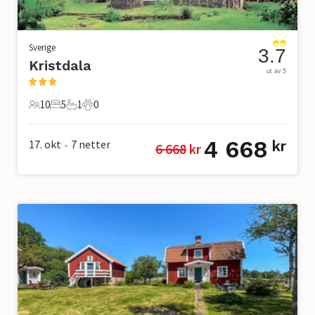
Sverige
3.7
Kristdala
ut av 5
10
5
1
0
10 Gjester
5 Soverom
1 Bad
0 Kjæledyr
4 668
17. okt
7
netter
kr
6 668
 kr
•