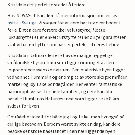
Kristdala det perfekte stedet å feriere.
Hos NOVASOL kan dere få mer informasjon om leie av
hytte i Sverige
. Vi sørger for at dere har tak over hodet i
ferie. Enten dere foretrekker velutstyrte, flotte
luksushytter eller enkelt utstyrte ferieboliger garanterer
vi at vi har en hytte som passer perfekt til deres behov.
Kristdala i Kalmars len er et av de mange hyggelige
smålandske bysamfunn som ligger omringet av den
imponerende svenske naturen. Den maleriske byen ligger
ved vannet Hummeln og er omgitt av store skogsområder,
marker og idylliske bondegårder. Her venter fantastiske
naturopplevelser for hele familien, og dere kan bla.
besøke Humlenäs Naturreservat som ligger cirka 8 km
sydøst for byen.
Området er ideelt for både jagt og fiske, men byr også på
deilige badevann. Dersom været svikte en dag, kan dere
besøke det store badelandet i den nærliggende byen