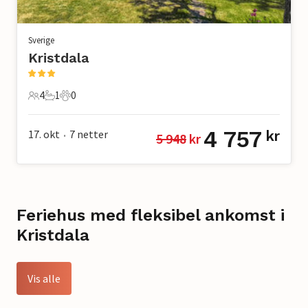
Sverige
Kristdala
4
1
0
4 Gjester
1 Bad
0 Kjæledyr
4 757
17. okt
7
netter
kr
5 948
 kr
•
Feriehus med fleksibel ankomst i
Kristdala
Vis alle