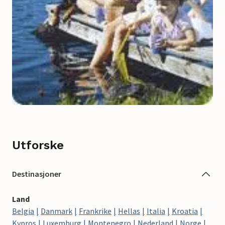
Utforske
Destinasjoner
Land
Belgia
Danmark
Frankrike
Hellas
Italia
Kroatia
Kypros
Luxemburg
Montenegro
Nederland
Norge