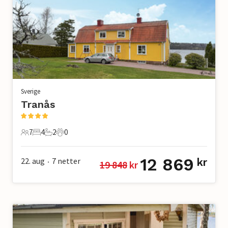
Sverige
Tranås
7
4
2
0
7 Gjester
4 Soverom
2 Bad
0 Kjæledyr
12 869
22. aug
7
netter
kr
19 848
 kr
•