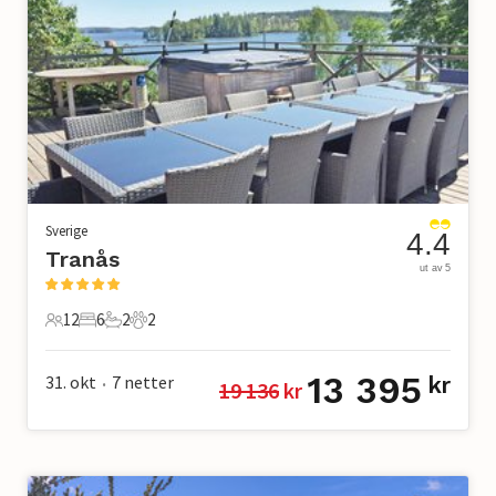
Sverige
4.4
Tranås
ut av 5
12
6
2
2
12 Gjester
6 Soverom
2 Bad
2 Kjæledyr
13 395
31. okt
7
netter
kr
19 136
 kr
•