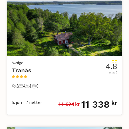
Sverige
4.8
Tranås
ut av 5
8
4
1
0
8 Gjester
4 Soverom
1 Bad
0 Kjæledyr
11 338
5. jun
7
netter
kr
11 624
 kr
•