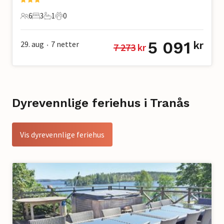
6
3
1
0
6 Gjester
3 Soverom
1 Bad
0 Kjæledyr
5 091
29. aug
7
netter
kr
7 273
 kr
•
Dyrevennlige feriehus i Tranås
Vis dyrevennlige feriehus