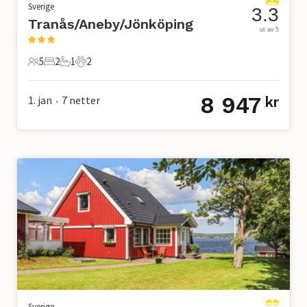
Sverige
3.3
Tranås/Aneby/Jönköping
ut av 5
5
2
1
2
5 Gjester
2 Soverom
1 Bad
2 Kjæledyr
8 947
1. jan
7
netter
kr
•
Sverige