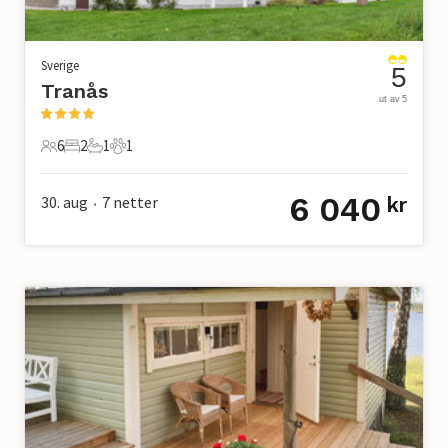
Sverige
5
Tranås
ut av 5
6
2
1
1
6 Gjester
2 Soverom
1 Bad
1 Kjæledyr
6 040
30. aug
7
netter
kr
•