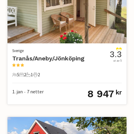
Sverige
3.3
Tranås/Aneby/Jönköping
ut av 5
5
2
1
2
5 Gjester
2 Soverom
1 Bad
2 Kjæledyr
8 947
1. jan
7
netter
kr
•