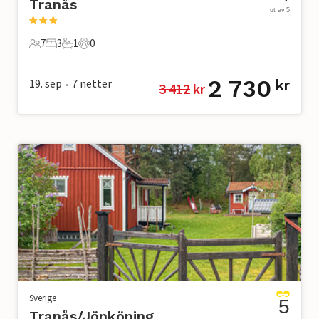
Tranås
ut av 5
7
3
1
0
7 Gjester
3 Soverom
1 Bad
0 Kjæledyr
2 730
19. sep
7
netter
kr
3 412
 kr
•
Sverige
5
Tranås/Jönköping