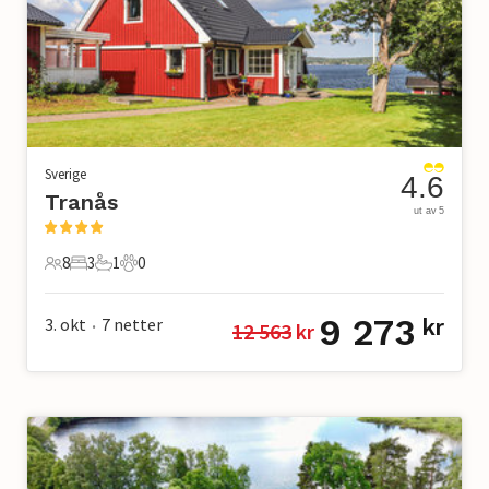
Sverige
4.6
Tranås
ut av 5
8
3
1
0
8 Gjester
3 Soverom
1 Bad
0 Kjæledyr
9 273
3. okt
7
netter
kr
12 563
 kr
•