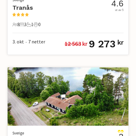
4.6
Tranås
ut av 5
8
3
1
0
8 Gjester
3 Soverom
1 Bad
0 Kjæledyr
9 273
3. okt
7
netter
kr
12 563
 kr
•
Sverige