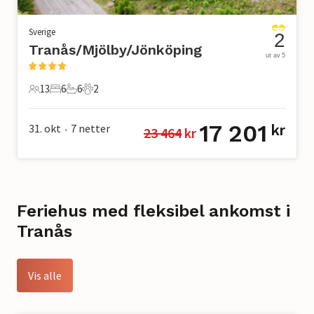
Sverige
2
Tranås/Mjölby/Jönköping
ut av 5
13
6
6
2
13 Gjester
6 Soverom
6 Bad
2 Kjæledyr
17 201
31. okt
7
netter
kr
23 464
 kr
•
Feriehus med fleksibel ankomst i
Tranås
Vis alle