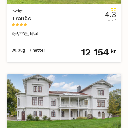
Sverige
4.3
Tranås
ut av 5
6
3
1
0
6 Gjester
3 Soverom
1 Bad
0 Kjæledyr
12 154
30. aug
7
netter
kr
•