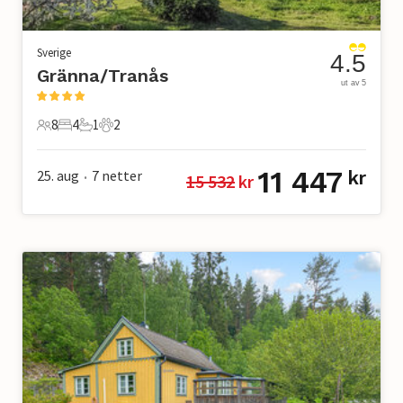
Sverige
4.5
Gränna/Tranås
ut av 5
8
4
1
2
8 Gjester
4 Soverom
1 Bad
2 Kjæledyr
11 447
25. aug
7
netter
kr
15 532
 kr
•