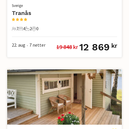
Sverige
Tranås
7
4
2
0
7 Gjester
4 Soverom
2 Bad
0 Kjæledyr
12 869
22. aug
7
netter
kr
19 848
 kr
•