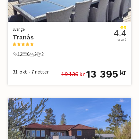
Sverige
4.4
Tranås
ut av 5
12
6
2
2
12 Gjester
6 Soverom
2 Bad
2 Kjæledyr
13 395
31. okt
7
netter
kr
19 136
 kr
•