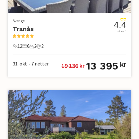
Sverige
4.4
Tranås
ut av 5
12
6
2
2
12 Gjester
6 Soverom
2 Bad
2 Kjæledyr
13 395
31. okt
7
netter
kr
19 136
 kr
•