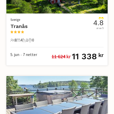
Sverige
4.8
Tranås
ut av 5
8
4
1
0
8 Gjester
4 Soverom
1 Bad
0 Kjæledyr
11 338
5. jun
7
netter
kr
11 624
 kr
•