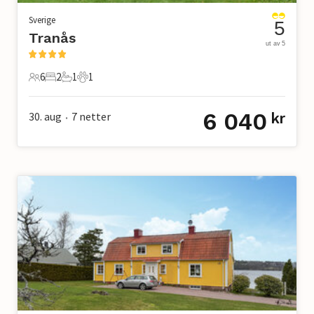
Sverige
5
Tranås
ut av 5
6
2
1
1
6 Gjester
2 Soverom
1 Bad
1 Kjæledyr
6 040
30. aug
7
netter
kr
•