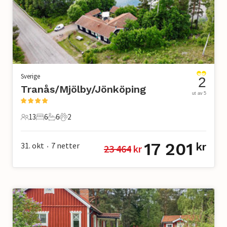
Sverige
2
Tranås/Mjölby/Jönköping
ut av 5
13
6
6
2
13 Gjester
6 Soverom
6 Bad
2 Kjæledyr
17 201
31. okt
7
netter
kr
23 464
 kr
•