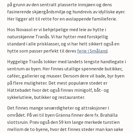
på grunn av den sentralt plasserte innsjøen og dens
fasinerende skjærgårdsmiljø og hundrevis av idylliske øyer.
Her ligger alt til rette for en avslappende familieferie.
Hos Novasol er vi behjelpelige med leie av hytte i
naturskjønne Tranås. Vi har hytter med forskjellig
standard i alle prisklasser, og vi har helt sikkert også en
hytte som passer perfekt til deres
ferie i Småland
.
Hyggelige Tranås lokker med landets lengste handlegate i
sentrum av byen. Her finnes utallige spennende butikker,
caféer, gallerier og museer. Dersom dere vil bade, byr byen
på flere muligheter. Det mest populære stedet er
Hättebadet hvor det også finnes minigolf, båt- og
sykkelutleie, butikker og restauranter.
Det finnes mange seværdigheter og attraksjoner i
området. På vei til byen Gränna finner dere fx. Brahälla
slottsruin. Prøv også den 59 km lange merkede turstien
mellom de to byene, hvor det finnes steder man kan søke