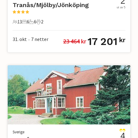
2
Tranås/Mjölby/Jönköping
ut av 5
13
6
6
2
13 Gjester
6 Soverom
6 Bad
2 Kjæledyr
17 201
31. okt
7
netter
kr
23 464
 kr
•
Sverige
4