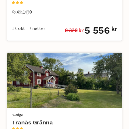
4
1
0
4 Gjester
1 Bad
0 Kjæledyr
5 556
17. okt
7
netter
kr
8 320
 kr
•
Sverige
Tranås Gränna