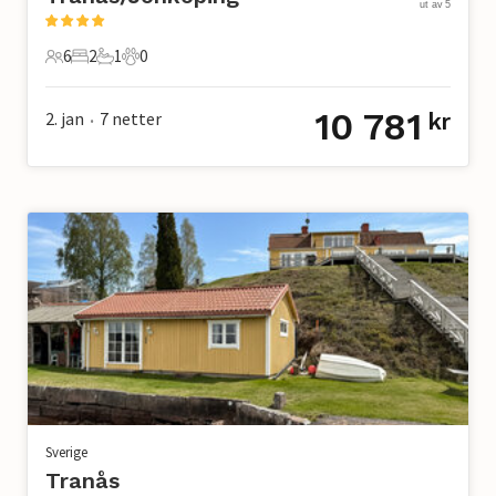
ut av 5
6
2
1
0
6 Gjester
2 Soverom
1 Bad
0 Kjæledyr
10 781
2. jan
7
netter
kr
•
Sverige
Tranås