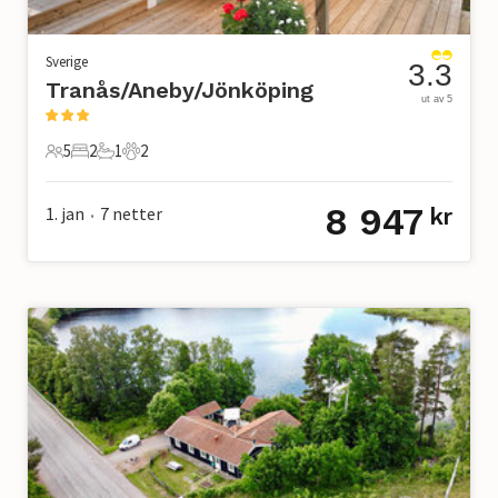
Sverige
3.3
Tranås/Aneby/Jönköping
ut av 5
5
2
1
2
5 Gjester
2 Soverom
1 Bad
2 Kjæledyr
8 947
1. jan
7
netter
kr
•