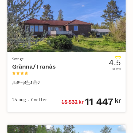
Sverige
4.5
Gränna/Tranås
ut av 5
8
4
1
2
8 Gjester
4 Soverom
1 Bad
2 Kjæledyr
11 447
25. aug
7
netter
kr
15 532
 kr
•