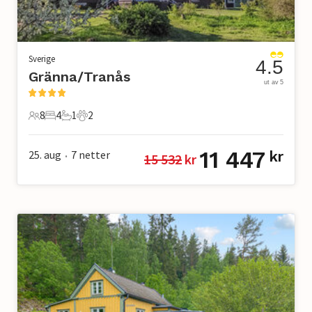
Sverige
4.5
Gränna/Tranås
ut av 5
8
4
1
2
8 Gjester
4 Soverom
1 Bad
2 Kjæledyr
11 447
25. aug
7
netter
kr
15 532
 kr
•