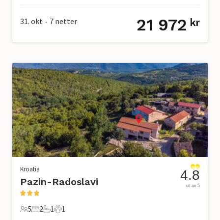
21 972
31. okt
7
netter
kr
•
Kroatia
4.8
Pazin-Radoslavi
ut av 5
5
2
1
1
5 Gjester
2 Soverom
1 Bad
1 Kjæledyr