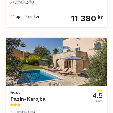
8
4
2
0
8 Gjester
4 Soverom
2 Bad
0 Kjæledyr
11 380
24. apr
7
netter
kr
•
Kroatia
4.5
Pazin-Karojba
ut av 5
12
5
5
1