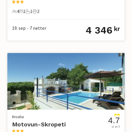
4
1
1
2
4 Gjester
1 Soverom
1 Bad
2 Kjæledyr
4 346
19. sep
7
netter
kr
•
Kroatia
4.7
Motovun-Skropeti
ut av 5