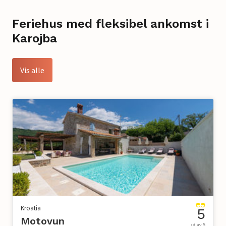
Feriehus med fleksibel ankomst i
Karojba
Vis alle
Kroatia
5
Motovun
ut av 5