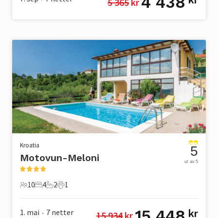
4 438
kr
5 365
 kr
Kroatia
5
Motovun-Meloni
ut av 5
10
4
2
1
10 Gjester
4 Soverom
2 Bad
1 Kjæledyr
15 448
1. mai
7
netter
kr
15 934
 kr
•