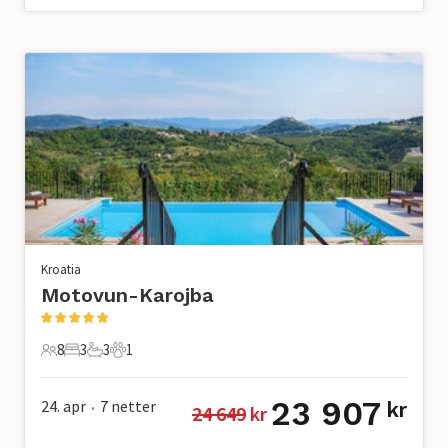
Kroatia
Motovun-Karojba
8
3
3
1
8 Gjester
3 Soverom
3 Bad
1 Kjæledyr
23 907
24. apr
7
netter
kr
24 649
 kr
•