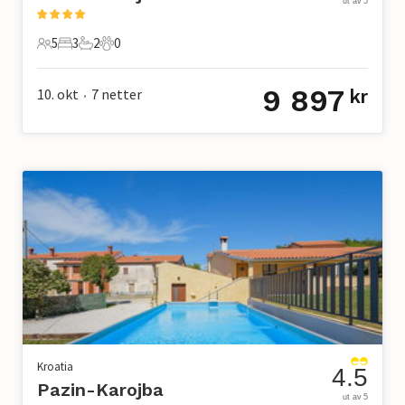
ut av 5
5
3
2
0
5 Gjester
3 Soverom
2 Bad
0 Kjæledyr
9 897
10. okt
7
netter
kr
•
Kroatia
4.5
Pazin-Karojba
ut av 5