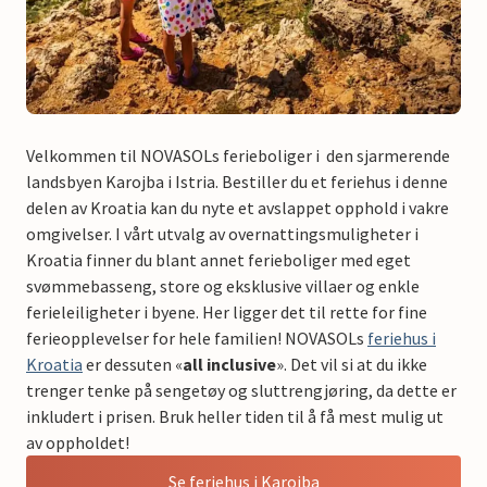
Velkommen til NOVASOLs ferieboliger i den sjarmerende
landsbyen Karojba i Istria. Bestiller du et feriehus i denne
delen av Kroatia kan du nyte et avslappet opphold i vakre
omgivelser. I vårt utvalg av overnattingsmuligheter i
Kroatia finner du blant annet ferieboliger med eget
svømmebasseng, store og eksklusive villaer og enkle
ferieleiligheter i byene. Her ligger det til rette for fine
ferieopplevelser for hele familien! NOVASOLs
feriehus i
Kroatia
er dessuten «
all inclusive
». Det vil si at du ikke
trenger tenke på sengetøy og sluttrengjøring, da dette er
inkludert i prisen. Bruk heller tiden til å få mest mulig ut
av oppholdet!
Se feriehus i Karojba