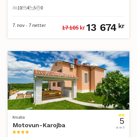
10
4
5
0
10 Gjester
4 Soverom
5 Bad
0 Kjæledyr
13 674
7. nov
7
netter
kr
17 105
 kr
•
Kroatia
5
Motovun-Karojba
ut av 5