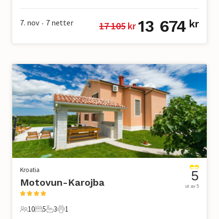
10 Gjester
4 Soverom
5 Bad
0 Kjæledyr
13 674
7. nov
7
netter
kr
17 105
 kr
•
Kroatia
5
Motovun-Karojba
ut av 5
10
5
3
1
10 Gjester
5 Soverom
3 Bad
1 Kjæledyr