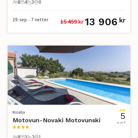
8
4
3
0
8 Gjester
4 Soverom
3 Bad
0 Kjæledyr
13 906
19. sep
7
netter
kr
15 459
 kr
•
Kroatia
5
Motovun-Novaki Motovunski
ut av 5
8
3
2
1