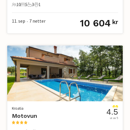
10
5
3
1
10 Gjester
5 Soverom
3 Bad
1 Kjæledyr
10 604
11. sep
7
netter
kr
•
Kroatia
4.5
Motovun
ut av 5