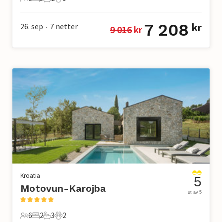
8 Gjester
3 Soverom
2 Bad
1 Kjæledyr
7 208
26. sep
7
netter
kr
9 016
 kr
•
Kroatia
5
Motovun-Karojba
ut av 5
6
2
3
2
6 Gjester
2 Soverom
3 Bad
2 Kjæledyr