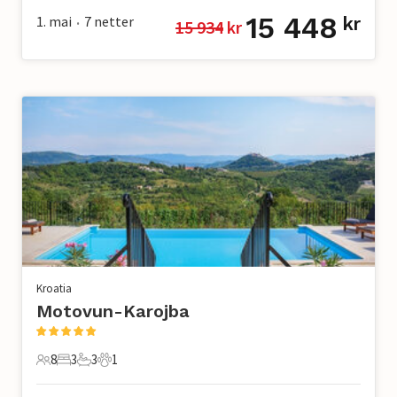
15 448
1. mai
7
netter
kr
15 934
 kr
•
Kroatia
Motovun-Karojba
8
3
3
1
8 Gjester
3 Soverom
3 Bad
1 Kjæledyr