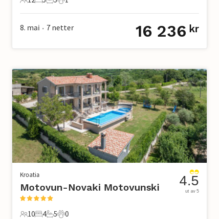
12 Gjester
5 Soverom
5 Bad
1 Kjæledyr
16 236
8. mai
7
netter
kr
•
Kroatia
4.5
Motovun-Novaki Motovunski
ut av 5
10
4
5
0