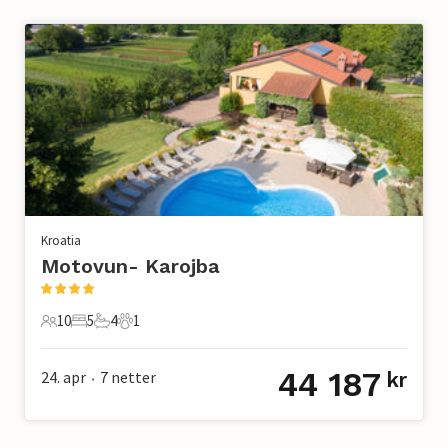
Kroatia
Motovun- Karojba
10
5
4
1
10 Gjester
5 Soverom
4 Bad
1 Kjæledyr
44 187
24. apr
7
netter
kr
•