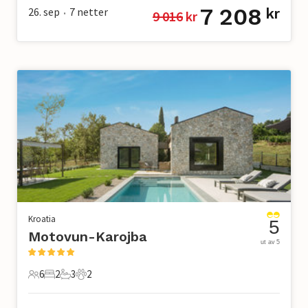
7 208
26. sep
7
netter
kr
9 016
 kr
•
Kroatia
5
Motovun-Karojba
ut av 5
6
2
3
2
6 Gjester
2 Soverom
3 Bad
2 Kjæledyr