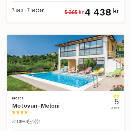
4 438
7. sep
7
netter
kr
5 365
 kr
•
Kroatia
5
Motovun-Meloni
ut av 5
10
4
2
1
10 Gjester
4 Soverom
2 Bad
1 Kjæledyr