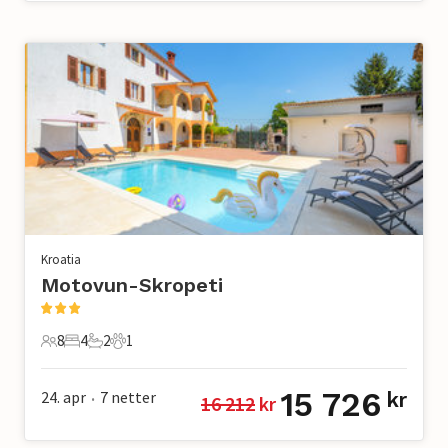
Kroatia
Motovun-Skropeti
8
4
2
1
8 Gjester
4 Soverom
2 Bad
1 Kjæledyr
15 726
24. apr
7
netter
kr
16 212
 kr
•