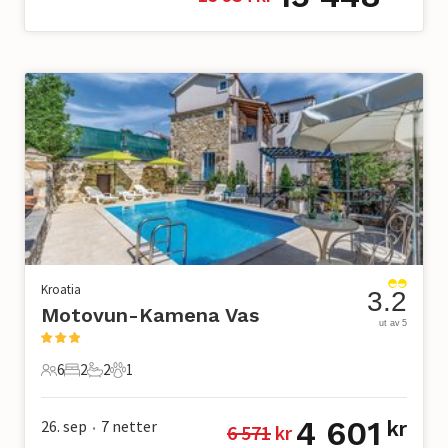
Kroatia
3.2
Motovun-Kamena Vas
ut av 5
6
2
2
1
6 Gjester
2 Soverom
2 Bad
1 Kjæledyr
4 601
26. sep
7
netter
kr
6 571
 kr
•