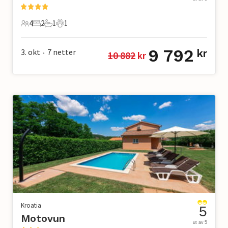
4
2
1
1
4 Gjester
2 Soverom
1 Bad
1 Kjæledyr
9 792
3. okt
7
netter
kr
10 882
 kr
•
Kroatia
5
Motovun
ut av 5