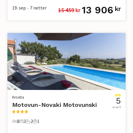
13 906
19. sep
7
netter
kr
15 459
 kr
•
Kroatia
5
Motovun-Novaki Motovunski
ut av 5
8
3
2
1
8 Gjester
3 Soverom
2 Bad
1 Kjæledyr