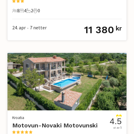
8
4
2
0
8 Gjester
4 Soverom
2 Bad
0 Kjæledyr
11 380
24. apr
7
netter
kr
•
Kroatia
4.5
Motovun-Novaki Motovunski
ut av 5