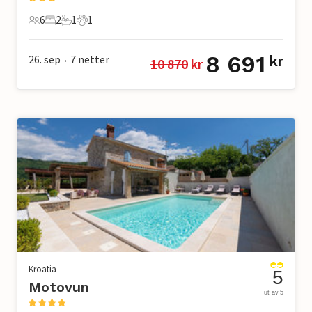
6
2
1
1
6 Gjester
2 Soverom
1 Bad
1 Kjæledyr
8 691
26. sep
7
netter
kr
10 870
 kr
•
Kroatia
5
Motovun
ut av 5