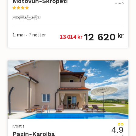
Motovun-Skropeti
ut av 5
8
3
3
0
8 Gjester
3 Soverom
3 Bad
0 Kjæledyr
12 620
1. mai
7
netter
kr
13 014
 kr
•
Kroatia
4.9
Pazin-Karojba