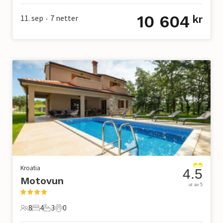
10 604
11. sep
7
netter
kr
•
Kroatia
4.5
Motovun
ut av 5
8
4
3
0
8 Gjester
4 Soverom
3 Bad
0 Kjæledyr