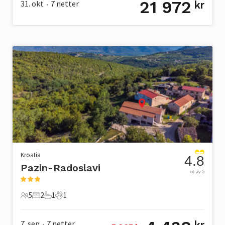
21 972
31. okt
7
netter
kr
•
Kroatia
4.8
Pazin-Radoslavi
ut av 5
5
2
1
1
5 Gjester
2 Soverom
1 Bad
1 Kjæledyr
7. sep
7
netter
•