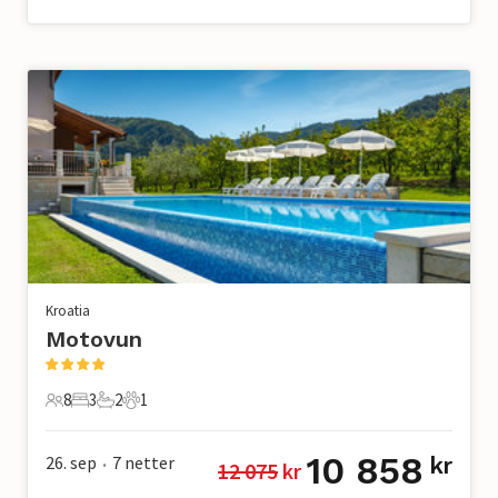
Kroatia
Motovun
8
3
2
1
8 Gjester
3 Soverom
2 Bad
1 Kjæledyr
10 858
26. sep
7
netter
kr
12 075
 kr
•