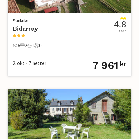
Frankrike
4.8
Bidarray
ut av 5
6
2
1
0
6 Gjester
2 Soverom
1 Bad
0 Kjæledyr
7 961
2. okt
7
netter
kr
•