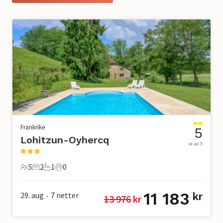
Frankrike
5
Lohitzun-Oyhercq
ut av 5
5
2
1
0
5 Gjester
2 Soverom
1 Bad
0 Kjæledyr
11 183
29. aug
7
netter
kr
13 976
 kr
•