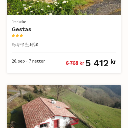
Frankrike
Gestas
4
1
1
0
4 Gjester
1 Soverom
1 Bad
0 Kjæledyr
5 412
26. sep
7
netter
kr
6 768
 kr
•