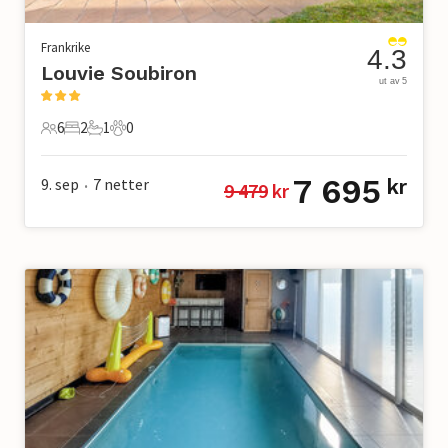
Frankrike
4.3
Louvie Soubiron
ut av 5
6
2
1
0
6 Gjester
2 Soverom
1 Bad
0 Kjæledyr
7 695
9. sep
7
netter
kr
9 479
 kr
•