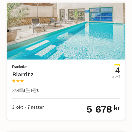
Frankrike
4
Biarritz
ut av 5
4
1
1
0
4 Gjester
1 Soverom
1 Bad
0 Kjæledyr
5 678
3. okt
7
netter
kr
•