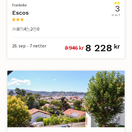
Frankrike
3
Escos
ut av 5
8
4
2
0
8 Gjester
4 Soverom
2 Bad
0 Kjæledyr
8 228
26. sep
7
netter
kr
8 946
 kr
•