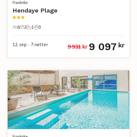
Frankrike
Hendaye Plage
6
3
1
0
6 Gjester
3 Soverom
1 Bad
0 Kjæledyr
9 097
12. sep
7
netter
kr
9 931
 kr
•
Frankrike