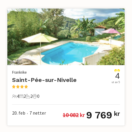
Frankrike
4
Saint-Pée-sur-Nivelle
ut av 5
4
2
2
0
4 Gjester
2 Soverom
2 Bad
0 Kjæledyr
9 769
20. feb
7
netter
kr
10 082
 kr
•