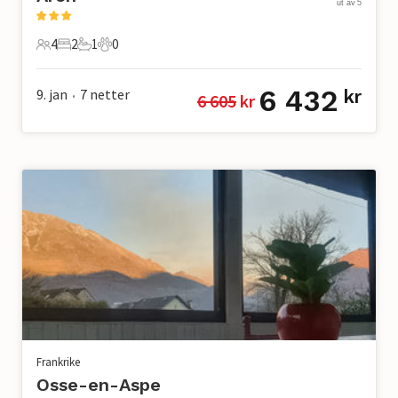
ut av 5
4
2
1
0
4 Gjester
2 Soverom
1 Bad
0 Kjæledyr
6 432
9. jan
7
netter
kr
6 605
 kr
•
Frankrike
Osse-en-Aspe