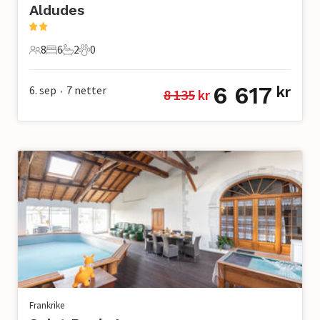
Aldudes
8
6
2
0
8 Gjester
6 Soverom
2 Bad
0 Kjæledyr
6 617
6. sep
7
netter
kr
8 135
 kr
•
Frankrike