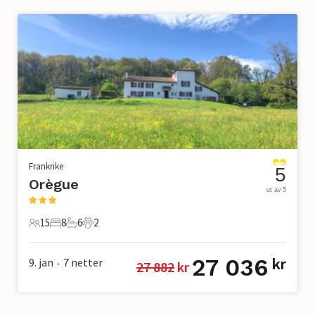
Frankrike
5
Orègue
ut av 5
15
8
6
2
15 Gjester
8 Soverom
6 Bad
2 Kjæledyr
27 036
9. jan
7
netter
kr
27 882
 kr
•