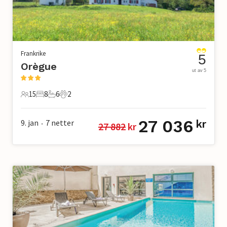
Frankrike
5
Orègue
ut av 5
15
8
6
2
15 Gjester
8 Soverom
6 Bad
2 Kjæledyr
27 036
9. jan
7
netter
kr
27 882
 kr
•