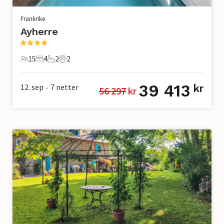
Frankrike
Ayherre
15
4
2
2
15 Gjester
4 Soverom
2 Bad
2 Kjæledyr
39 413
12. sep
7
netter
kr
56 297
 kr
•