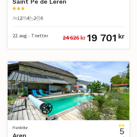
Saint Pe de Leren
12
4
2
0
12 Gjester
4 Soverom
2 Bad
0 Kjæledyr
19 701
22. aug
7
netter
kr
24 626
 kr
•
Frankrike
5
Aren