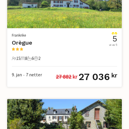
Frankrike
5
Orègue
ut av 5
15
8
6
2
15 Gjester
8 Soverom
6 Bad
2 Kjæledyr
27 036
9. jan
7
netter
kr
27 882
 kr
•