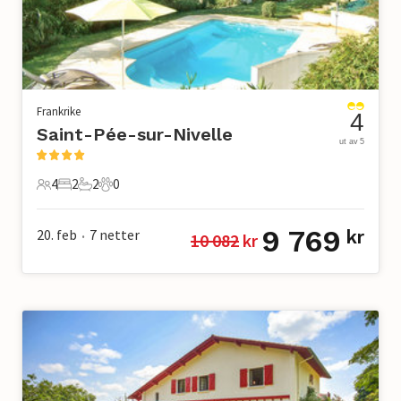
Frankrike
4
Saint-Pée-sur-Nivelle
ut av 5
4
2
2
0
4 Gjester
2 Soverom
2 Bad
0 Kjæledyr
9 769
20. feb
7
netter
kr
10 082
 kr
•