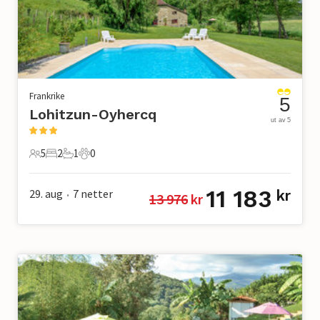
Frankrike
5
Lohitzun-Oyhercq
ut av 5
5
2
1
0
5 Gjester
2 Soverom
1 Bad
0 Kjæledyr
11 183
29. aug
7
netter
kr
13 976
 kr
•