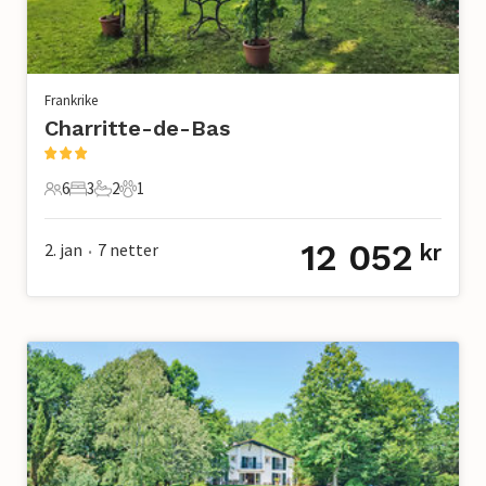
Frankrike
Charritte-de-Bas
6
3
2
1
6 Gjester
3 Soverom
2 Bad
1 Kjæledyr
12 052
2. jan
7
netter
kr
•