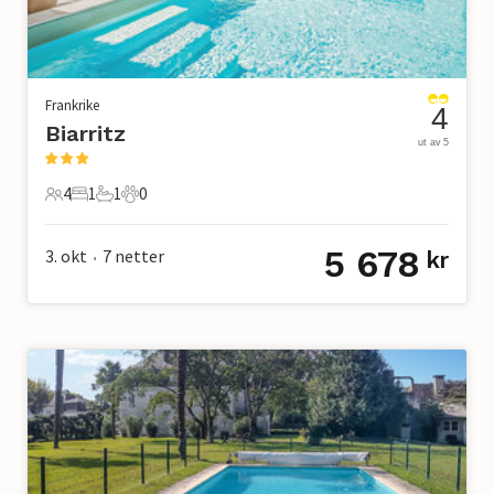
Frankrike
4
Biarritz
ut av 5
4
1
1
0
4 Gjester
1 Soverom
1 Bad
0 Kjæledyr
5 678
3. okt
7
netter
kr
•