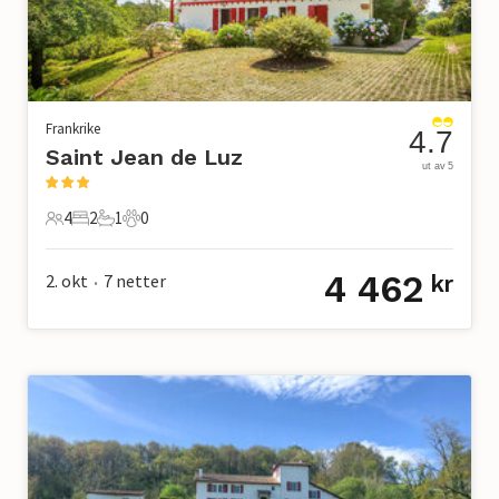
Frankrike
4.7
Saint Jean de Luz
ut av 5
4
2
1
0
4 Gjester
2 Soverom
1 Bad
0 Kjæledyr
4 462
2. okt
7
netter
kr
•