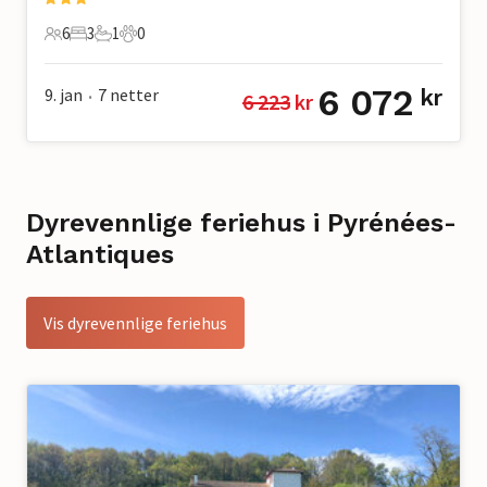
6
3
1
0
6 Gjester
3 Soverom
1 Bad
0 Kjæledyr
6 072
9. jan
7
netter
kr
6 223
 kr
•
Dyrevennlige feriehus i Pyrénées-
Atlantiques
Vis dyrevennlige feriehus