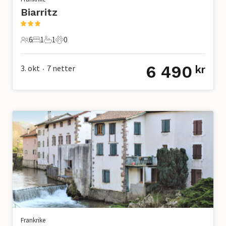
Biarritz
6
1
1
0
6 Gjester
1 Soverom
1 Bad
0 Kjæledyr
6 490
3. okt
7
netter
kr
•
Frankrike