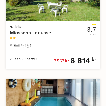
Frankrike
3.7
Miossens Lanusse
ut av 5
8
5
2
1
8 Gjester
5 Soverom
2 Bad
1 Kjæledyr
6 814
26. sep
7
netter
kr
7 567
 kr
•