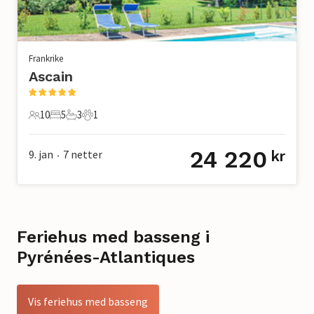
Frankrike
Ascain
10
5
3
1
10 Gjester
5 Soverom
3 Bad
1 Kjæledyr
24 220
9. jan
7
netter
kr
•
Feriehus med basseng i
Pyrénées-Atlantiques
Vis feriehus med basseng