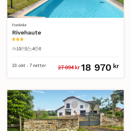
Frankrike
Rivehaute
10
5
4
0
10 Gjester
5 Soverom
4 Bad
0 Kjæledyr
18 970
10. okt
7
netter
kr
27 094
 kr
•