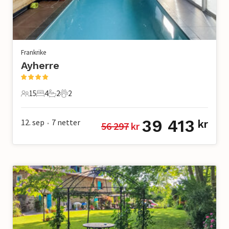
Frankrike
Ayherre
15
4
2
2
15 Gjester
4 Soverom
2 Bad
2 Kjæledyr
39 413
12. sep
7
netter
kr
56 297
 kr
•