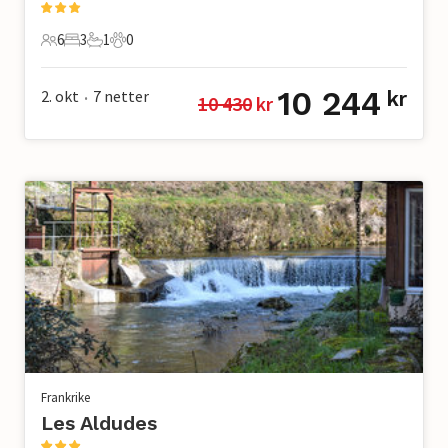
6
3
1
0
6 Gjester
3 Soverom
1 Bad
0 Kjæledyr
10 244
2. okt
7
netter
kr
10 430
 kr
•
Frankrike
Les Aldudes