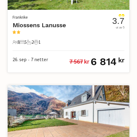
Frankrike
3.7
Miossens Lanusse
ut av 5
8
5
2
1
8 Gjester
5 Soverom
2 Bad
1 Kjæledyr
6 814
26. sep
7
netter
kr
7 567
 kr
•