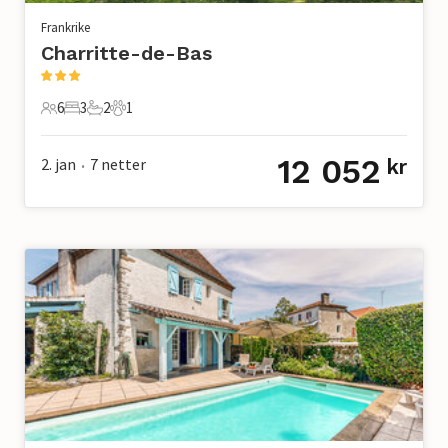
Frankrike
Charritte-de-Bas
6
3
2
1
6 Gjester
3 Soverom
2 Bad
1 Kjæledyr
12 052
2. jan
7
netter
kr
•