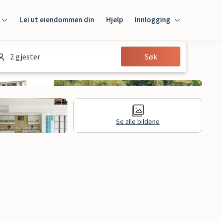
Lei ut eiendommen din
Hjelp
Innlogging
Innlogging
2 gjester
Søk
Gjest
Huseier
Se alle bildene