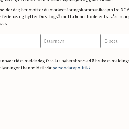
lmelder deg her mottar du markedsføringskommunikasjon fra NOVAS
e feriehus og hytter. Du vil også motta kundefordeler fra våre mang
ser.
 enhver tid avmelde deg fra vårt nyhetsbrev ved å bruke avmeldings
ysninger i henhold til vår
persondatapolitikk
.