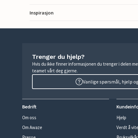
Inspirasjon
Trenger du hjelp?
Hvis du ikke finner informasjonen du trenger i delen me
teamet vårt deg gjerne.
Vanlige spørsmål, hjelp o
Bedrift
Kundeinf
Om oss
Hjelp
Om Awaze
Verdt å vit
Presse
Bruksvilkår