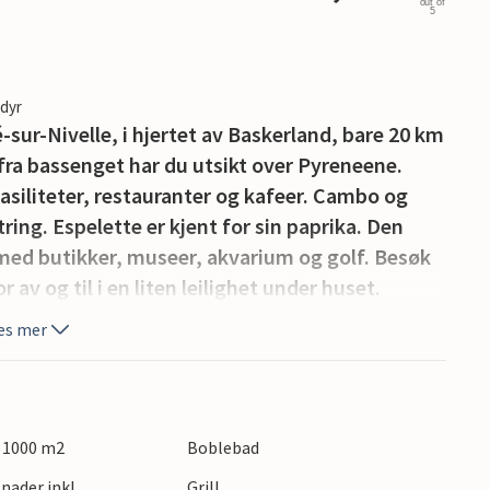
out of
5
edyr
-sur-Nivelle, i hjertet av Baskerland, bare 20 km
 fra bassenget har du utsikt over Pyreneene.
asiliteter, restauranter og kafeer. Cambo og
tring. Espelette er kjent for sin paprika. Den
 med butikker, museer, akvarium og golf. Besøk
av og til i en liten leilighet under huset.
es mer
: 1000 m2
Boblebad
nader inkl.
Grill