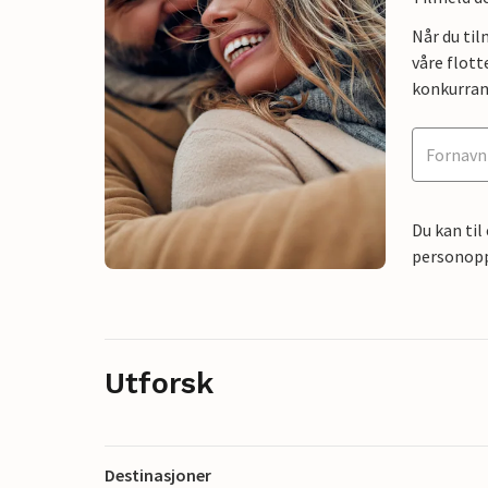
Når du ti
våre flott
konkurran
Du kan til
personoppl
Utforsk
Destinasjoner