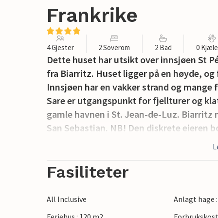
Frankrike
4 Gjester
2 Soverom
2 Bad
0 Kjæl
Dette huset har utsikt over innsjøen St Pé
fra Biarritz. Huset ligger på en høyde, og
Innsjøen har en vakker strand og mange f
Sare er utgangspunkt for fjellturer og kla
gamle havnen i St. Jean-de-Luz. Biarritz
San Sebastian. NB! Den diskrete eieren bor 
L
Fasiliteter
All Inclusive
Anlagt hage 
Feriehus : 120 m2
Forbrukskost