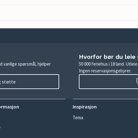
Hvorfor bør du leie
d vanlige spørsmål, hjelper
50 000 feriehus i 18 land. Utle
Ingen reservasjonsgebyrer.
g støtte
ormasjon
Inspirasjon
Tema
e