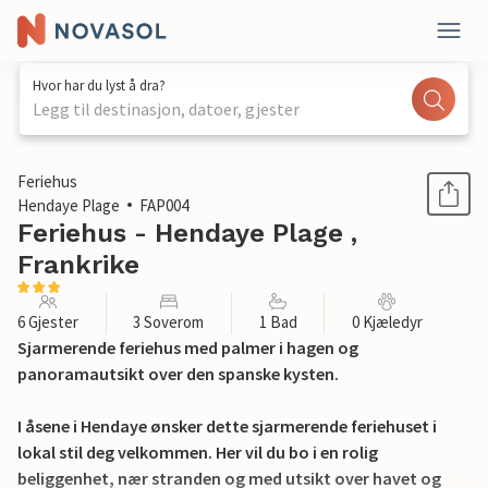
Hvor har du lyst å dra?
Legg til destinasjon, datoer, gjester
1 / 37
Feriehus
Hendaye Plage
FAP004
Feriehus - Hendaye Plage ,
Frankrike
6 Gjester
3 Soverom
1 Bad
0 Kjæledyr
Sjarmerende feriehus med palmer i hagen og
panoramautsikt over den spanske kysten.
I åsene i Hendaye ønsker dette sjarmerende feriehuset i
lokal stil deg velkommen. Her vil du bo i en rolig
beliggenhet, nær stranden og med utsikt over havet og