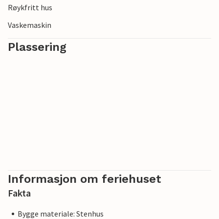
Røykfritt hus
utflukter.
Vaskemaskin
Plassering
Informasjon om feriehuset
Fakta
Bygge materiale: Stenhus