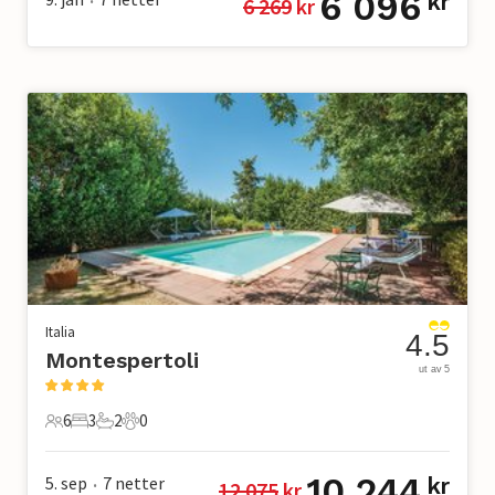
6 096
kr
6 269
 kr
•
Italia
4.5
Montespertoli
ut av 5
6
3
2
0
6 Gjester
3 Soverom
2 Bad
0 Kjæledyr
10 244
5. sep
7
netter
kr
12 075
 kr
•