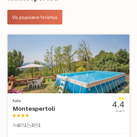
Vis populære feriehus
Italia
4.4
Montespertoli
ut av 5
6
1
3
1
6 Gjester
1 Soverom
3 Bad
1 Kjæledyr