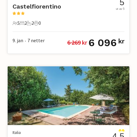
5
Castelfiorentino
ut av 5
5
2
2
0
5 Gjester
2 Soverom
2 Bad
0 Kjæledyr
6 096
9. jan
7
netter
kr
6 269
 kr
•
Italia
4.5