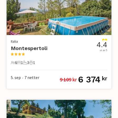
Italia
4.4
Montespertoli
ut av 5
6
1
3
1
6 Gjester
1 Soverom
3 Bad
1 Kjæledyr
6 374
5. sep
7
netter
kr
9 109
 kr
•