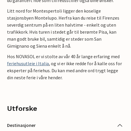
du garantert noe som tilfredsstiller også dine ønsker.
Litt nord for Montespertoli ligger den koselige
stasjonsbyen Montelupo. Herfra kan du reise til Firenzes
severdig sentrum på en liten halvtime - enkelt og uten
trafikkork. Hvis turen i stedet går til berømte Pisa, kan
man godt bruke bil, samtidig er steder som San
Gimignano og Siena enkelt å nå.
Hos NOVASOL er vi stolte av vår 40 år lange erfaring med
feriehusutleie i Italia
, og vi er ikke redde for å kalle oss for
eksperter på feriehus. Du kan med andre ord trygt legge
din neste ferie i våre hender.
Utforske
Destinasjoner