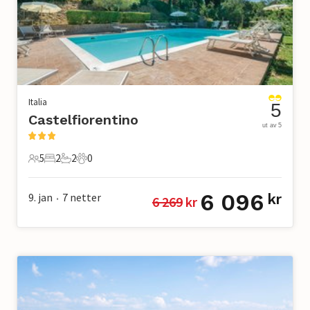
Italia
5
Castelfiorentino
ut av 5
5
2
2
0
5 Gjester
2 Soverom
2 Bad
0 Kjæledyr
6 096
9. jan
7
netter
kr
6 269
 kr
•