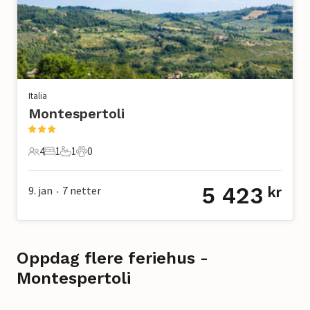
Italia
Montespertoli
4
1
1
0
4 Gjester
1 Soverom
1 Bad
0 Kjæledyr
5 423
9. jan
7
netter
kr
•
Oppdag flere feriehus -
Montespertoli