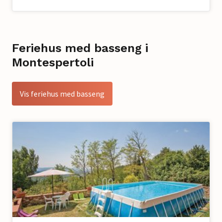
Feriehus med basseng i
Montespertoli
Vis feriehus med basseng