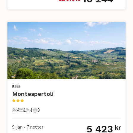
Italia
Montespertoli
4
1
1
0
4 Gjester
1 Soverom
1 Bad
0 Kjæledyr
5 423
9. jan
7
netter
kr
•