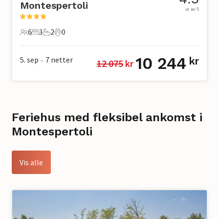
Montespertoli
ut av 5
6
3
2
0
6 Gjester
3 Soverom
2 Bad
0 Kjæledyr
10 244
5. sep
7
netter
kr
12 075
 kr
•
Feriehus med fleksibel ankomst i
Montespertoli
Vis alle