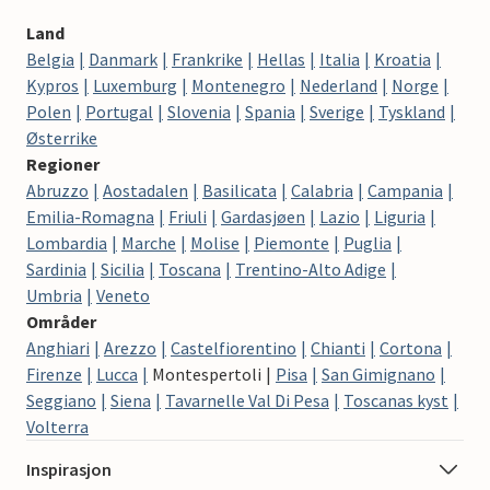
Land
Belgia
Danmark
Frankrike
Hellas
Italia
Kroatia
Kypros
Luxemburg
Montenegro
Nederland
Norge
Polen
Portugal
Slovenia
Spania
Sverige
Tyskland
Østerrike
Regioner
Abruzzo
Aostadalen
Basilicata
Calabria
Campania
Emilia-Romagna
Friuli
Gardasjøen
Lazio
Liguria
Lombardia
Marche
Molise
Piemonte
Puglia
Sardinia
Sicilia
Toscana
Trentino-Alto Adige
Umbria
Veneto
Områder
Anghiari
Arezzo
Castelfiorentino
Chianti
Cortona
Firenze
Lucca
Montespertoli
Pisa
San Gimignano
Seggiano
Siena
Tavarnelle Val Di Pesa
Toscanas kyst
Volterra
Inspirasjon