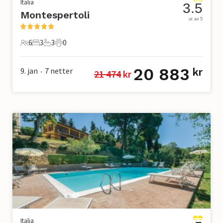
Italia
3.5
Montespertoli
ut av 5
6
3
3
0
6 Gjester
3 Soverom
3 Bad
0 Kjæledyr
20 883
9. jan
7
netter
kr
21 474
 kr
•
Italia