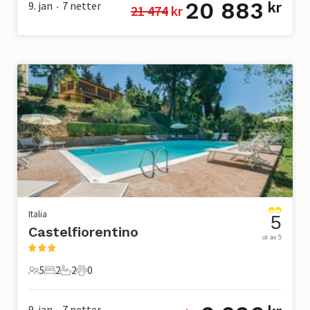
20 883
9. jan
7
netter
kr
21 474
 kr
•
Italia
5
Castelfiorentino
ut av 5
5
2
2
0
5 Gjester
2 Soverom
2 Bad
0 Kjæledyr
9. jan
7
netter