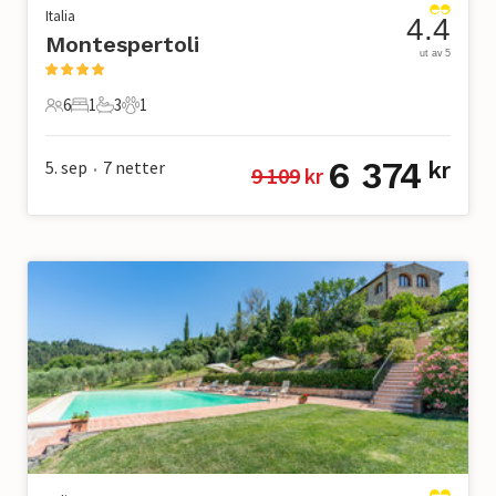
Italia
4.4
Montespertoli
ut av 5
6
1
3
1
6 Gjester
1 Soverom
3 Bad
1 Kjæledyr
6 374
5. sep
7
netter
kr
9 109
 kr
•