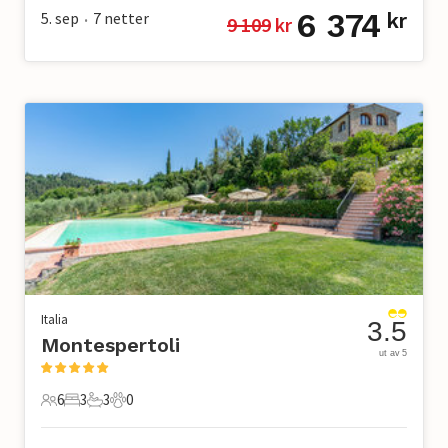
6 374
5. sep
7
netter
kr
9 109
 kr
•
Italia
3.5
Montespertoli
ut av 5
6
3
3
0
6 Gjester
3 Soverom
3 Bad
0 Kjæledyr