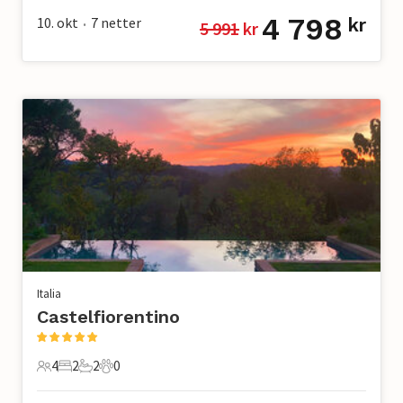
4 798
10. okt
7
netter
kr
5 991
 kr
•
Italia
Castelfiorentino
4
2
2
0
4 Gjester
2 Soverom
2 Bad
0 Kjæledyr