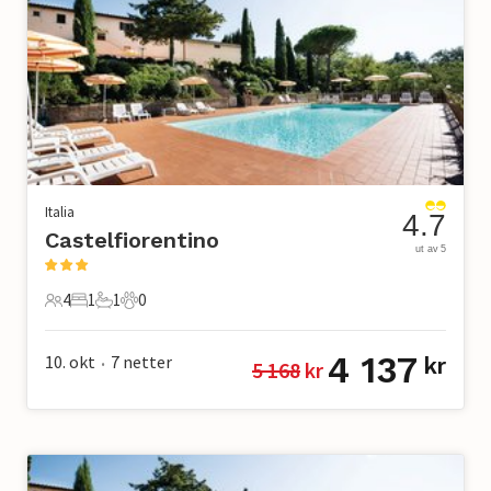
Italia
4.7
Castelfiorentino
ut av 5
4
1
1
0
4 Gjester
1 Soverom
1 Bad
0 Kjæledyr
4 137
10. okt
7
netter
kr
5 168
 kr
•