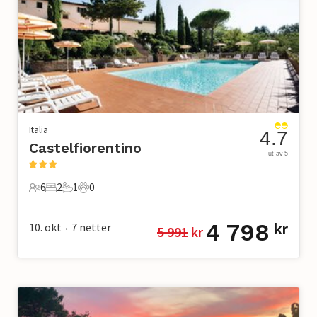
Italia
4.7
Castelfiorentino
ut av 5
6
2
1
0
6 Gjester
2 Soverom
1 Bad
0 Kjæledyr
4 798
10. okt
7
netter
kr
5 991
 kr
•