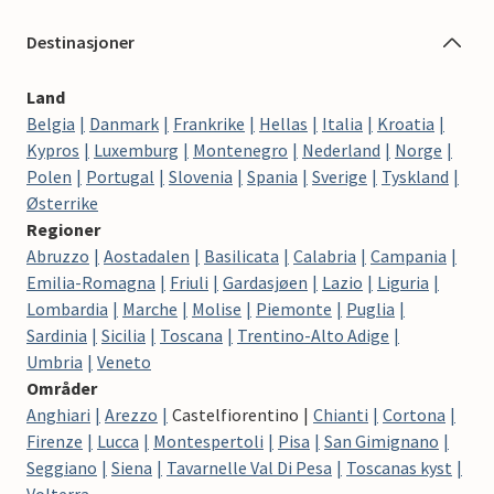
Destinasjoner
Land
Belgia
Danmark
Frankrike
Hellas
Italia
Kroatia
Kypros
Luxemburg
Montenegro
Nederland
Norge
Polen
Portugal
Slovenia
Spania
Sverige
Tyskland
Østerrike
Regioner
Abruzzo
Aostadalen
Basilicata
Calabria
Campania
Emilia-Romagna
Friuli
Gardasjøen
Lazio
Liguria
Lombardia
Marche
Molise
Piemonte
Puglia
Sardinia
Sicilia
Toscana
Trentino-Alto Adige
Umbria
Veneto
Områder
Anghiari
Arezzo
Castelfiorentino
Chianti
Cortona
Firenze
Lucca
Montespertoli
Pisa
San Gimignano
Seggiano
Siena
Tavarnelle Val Di Pesa
Toscanas kyst