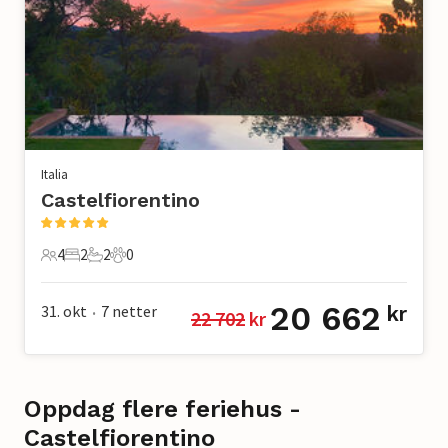
Italia
Castelfiorentino
4
2
2
0
4 Gjester
2 Soverom
2 Bad
0 Kjæledyr
20 662
31. okt
7
netter
kr
22 702
 kr
•
Oppdag flere feriehus -
Castelfiorentino