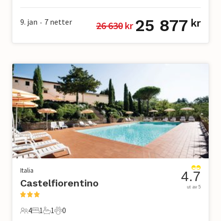
25 877
9. jan
7
netter
kr
26 630
 kr
•
Italia
4.7
Castelfiorentino
ut av 5
4
1
1
0
4 Gjester
1 Soverom
1 Bad
0 Kjæledyr