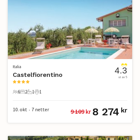
Italia
4.3
Castelfiorentino
ut av 5
6
2
1
1
6 Gjester
2 Soverom
1 Bad
1 Kjæledyr
8 274
10. okt
7
netter
kr
9 109
 kr
•