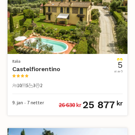
Italia
5
Castelfiorentino
ut av 5
10
5
3
2
10 Gjester
5 Soverom
3 Bad
2 Kjæledyr
25 877
9. jan
7
netter
kr
26 630
 kr
•