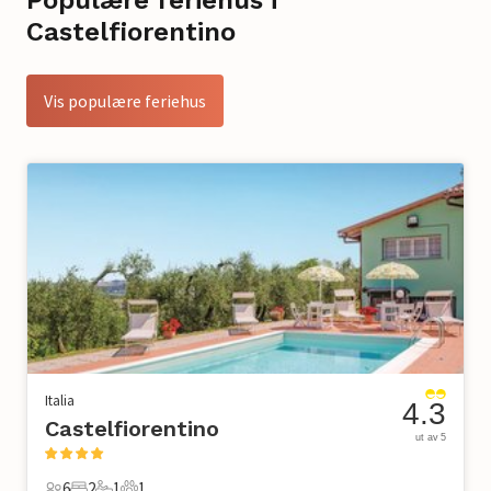
Castelfiorentino
Vis populære feriehus
Italia
4.3
Castelfiorentino
ut av 5
6
2
1
1