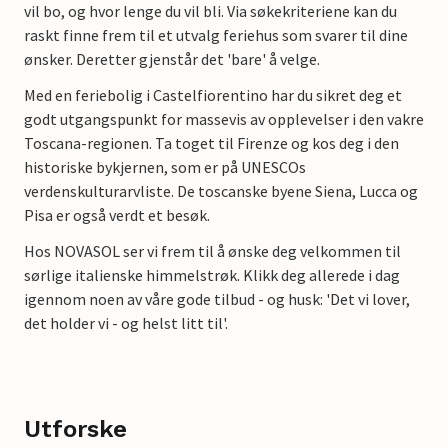
vil bo, og hvor lenge du vil bli. Via søkekriteriene kan du
raskt finne frem til et utvalg feriehus som svarer til dine
ønsker. Deretter gjenstår det 'bare' å velge.
Med en feriebolig i Castelfiorentino har du sikret deg et
godt utgangspunkt for massevis av opplevelser i den vakre
Toscana-regionen. Ta toget til Firenze og kos deg i den
historiske bykjernen, som er på UNESCOs
verdenskulturarvliste. De toscanske byene Siena, Lucca og
Pisa er også verdt et besøk.
Hos NOVASOL ser vi frem til å ønske deg velkommen til
sørlige italienske himmelstrøk. Klikk deg allerede i dag
igennom noen av våre gode tilbud - og husk: 'Det vi lover,
det holder vi - og helst litt til'.
Utforske