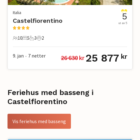
Italia
5
Castelfiorentino
ut av 5
10
5
3
2
10 Gjester
5 Soverom
3 Bad
2 Kjæledyr
25 877
9. jan
7
netter
kr
26 630
 kr
•
Feriehus med basseng i
Castelfiorentino
Vis feriehus med basseng