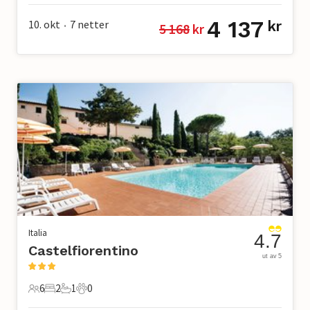
4 137
10. okt
7
netter
kr
5 168
 kr
•
Italia
4.7
Castelfiorentino
ut av 5
6
2
1
0
6 Gjester
2 Soverom
1 Bad
0 Kjæledyr