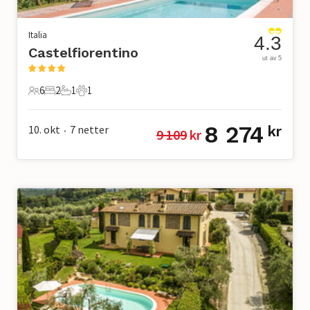
Italia
4.3
Castelfiorentino
ut av 5
6
2
1
1
6 Gjester
2 Soverom
1 Bad
1 Kjæledyr
8 274
10. okt
7
netter
kr
9 109
 kr
•