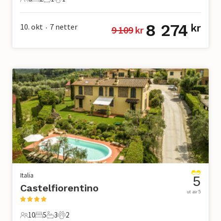
6 Gjester
2 Soverom
1 Bad
1 Kjæledyr
8 274
10. okt
7
netter
kr
9 109
 kr
•
Italia
5
Castelfiorentino
ut av 5
10
5
3
2
10 Gjester
5 Soverom
3 Bad
2 Kjæledyr