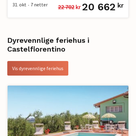
20 662
31. okt
7
netter
kr
22 702
 kr
•
Dyrevennlige feriehus i
Castelfiorentino
Vis dyrevennlige feriehus