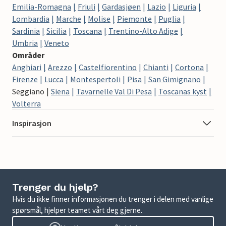
Emilia-Romagna
Friuli
Gardasjøen
Lazio
Liguria
Lombardia
Marche
Molise
Piemonte
Puglia
Sardinia
Sicilia
Toscana
Trentino-Alto Adige
Umbria
Veneto
Områder
Anghiari
Arezzo
Castelfiorentino
Chianti
Cortona
Firenze
Lucca
Montespertoli
Pisa
San Gimignano
Seggiano
Siena
Tavarnelle Val Di Pesa
Toscanas kyst
Volterra
Inspirasjon
Trenger du hjelp?
Hvis du ikke finner informasjonen du trenger i delen med vanlige
spørsmål, hjelper teamet vårt deg gjerne.