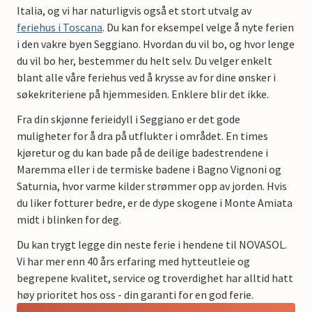
Italia, og vi har naturligvis også et stort utvalg av
feriehus i Toscana
. Du kan for eksempel velge å nyte ferien
i den vakre byen Seggiano. Hvordan du vil bo, og hvor lenge
du vil bo her, bestemmer du helt selv. Du velger enkelt
blant alle våre feriehus ved å krysse av for dine ønsker i
søkekriteriene på hjemmesiden. Enklere blir det ikke.
Fra din skjønne ferieidyll i Seggiano er det gode
muligheter for å dra på utflukter i området. En times
kjøretur og du kan bade på de deilige badestrendene i
Maremma eller i de termiske badene i Bagno Vignoni og
Saturnia, hvor varme kilder strømmer opp av jorden. Hvis
du liker fotturer bedre, er de dype skogene i Monte Amiata
midt i blinken for deg.
Du kan trygt legge din neste ferie i hendene til NOVASOL.
Vi har mer enn 40 års erfaring med hytteutleie og
begrepene kvalitet, service og troverdighet har alltid hatt
høy prioritet hos oss - din garanti for en god ferie.