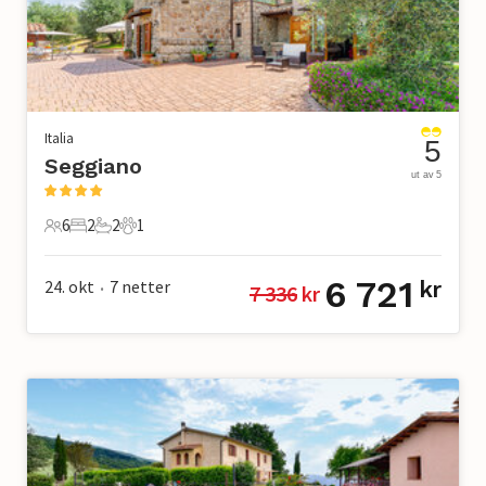
Italia
5
Seggiano
ut av 5
6
2
2
1
6 Gjester
2 Soverom
2 Bad
1 Kjæledyr
6 721
24. okt
7
netter
kr
7 336
 kr
•