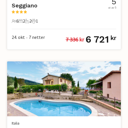
5
Seggiano
ut av 5
6
2
2
1
6 Gjester
2 Soverom
2 Bad
1 Kjæledyr
6 721
24. okt
7
netter
kr
7 336
 kr
•
Italia