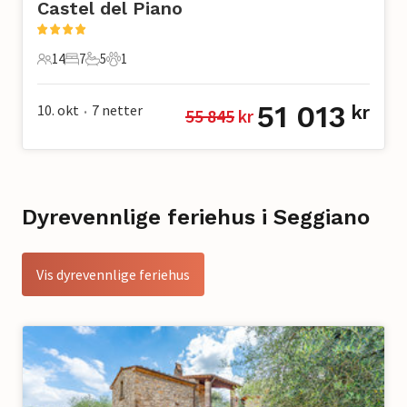
Castel del Piano
14
7
5
1
14 Gjester
7 Soverom
5 Bad
1 Kjæledyr
51 013
10. okt
7
netter
kr
55 845
 kr
•
Dyrevennlige feriehus i Seggiano
Vis dyrevennlige feriehus