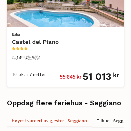
Italia
Castel del Piano
14
7
5
1
14 Gjester
7 Soverom
5 Bad
1 Kjæledyr
51 013
10. okt
7
netter
kr
55 845
 kr
•
Oppdag flere feriehus - Seggiano
Høyest vurdert av gjester - Seggiano
Tilbud - Seggian