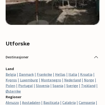
Utforske
Destinasjoner
Land
Belgia
Danmark
Frankrike
Hellas
Italia
Kroatia
Kypros
Luxemburg
Montenegro
Nederland
Norge
Polen
Portugal
Slovenia
Spania
Sverige
Tyskland
Østerrike
Regioner
Abruzzo
Aostadalen
Basilicata
Calabria
Campania