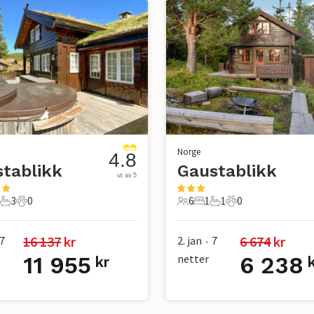
Norge
4.8
tablikk
Gaustablikk
ut av 5
3
0
6
1
1
0
ter
Soverom
3 Bad
0 Kjæledyr
6 Gjester
1 Soverom
1 Bad
0 Kjæledyr
16 137
 kr
6 674
 kr
7
2. jan
7
•
11 955
netter
6 238
kr
k