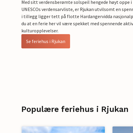
Med sitt verdensberømte solspeil hengede høyt oppe i f
UNESCOs verdensarvliste, er Rjukan utvilsomt en spen
i tillegg ligger tett på flotte Hardangervidda nasjona
du at en ferie her vil være spekket med spennende aktiv
kulturopplevelser.
Se feriehus i Rjukan
Populære feriehus i Rjukan