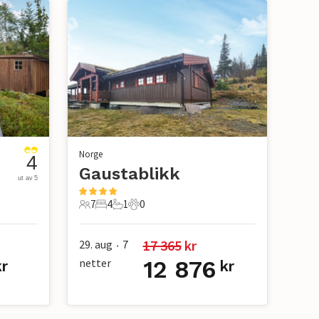
Norge
4
Gaustablikk
ut av 5
7
4
1
0
7 Gjester
4 Soverom
1 Bad
0 Kjæledyr
17 365
 kr
29. aug
7
•
netter
12 876
r
kr