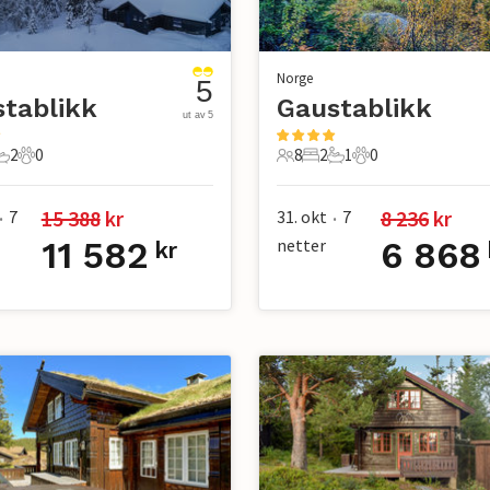
Norge
5
tablikk
Gaustablikk
ut av 5
2
0
8
2
1
0
er
overom
2 Bad
0 Kjæledyr
8 Gjester
2 Soverom
1 Bad
0 Kjæledyr
15 388
 kr
8 236
 kr
7
31. okt
7
•
•
11 582
netter
6 868
kr