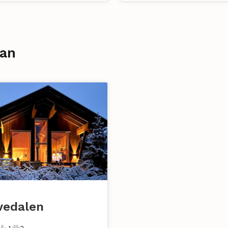
kan
vedalen