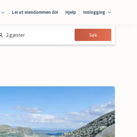
Lei ut eiendommen din
Hjelp
Innlogging
Innlogging
2 gjester
Søk
Gjest
Huseier