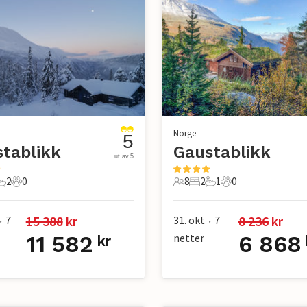
Norge
5
tablikk
Gaustablikk
ut av 5
2
0
8
2
1
0
er
overom
2 Bad
0 Kjæledyr
8 Gjester
2 Soverom
1 Bad
0 Kjæledyr
15 388
 kr
8 236
 kr
7
31. okt
7
•
•
11 582
netter
6 868
kr