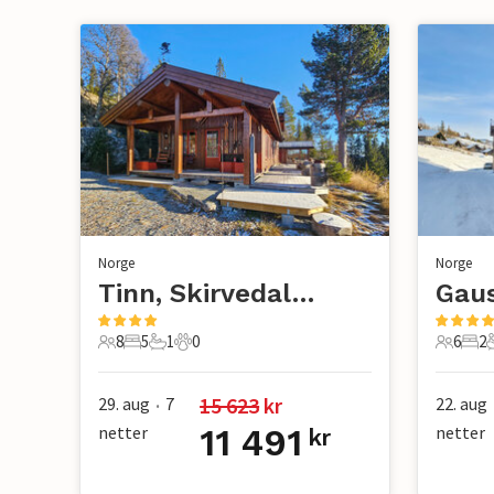
Norge
Norge
Tinn, Skirvedalen
Gaus
8
5
1
0
6
2
8 Gjester
5 Soverom
1 Bad
0 Kjæledyr
6 Gjest
2 S
15 623
 kr
29. aug
7
22. aug
•
netter
11 491
netter
kr