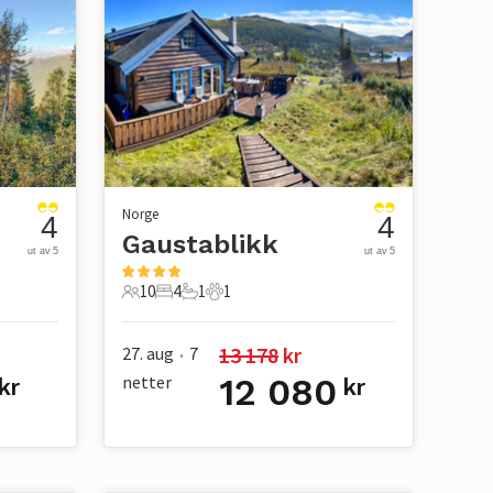
Norge
4
4
Gaustablikk
ut av 5
ut av 5
10
4
1
1
10 Gjester
4 Soverom
1 Bad
1 Kjæledyr
13 178
 kr
27. aug
7
•
netter
12 080
kr
kr