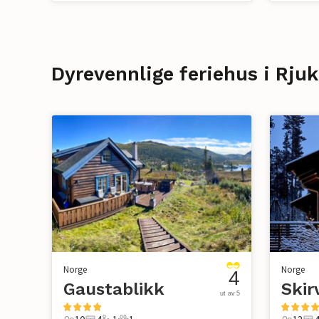
Dyrevennlige feriehus i Rju
Norge
Norge
4
Gaustablikk
Skir
ut av 5