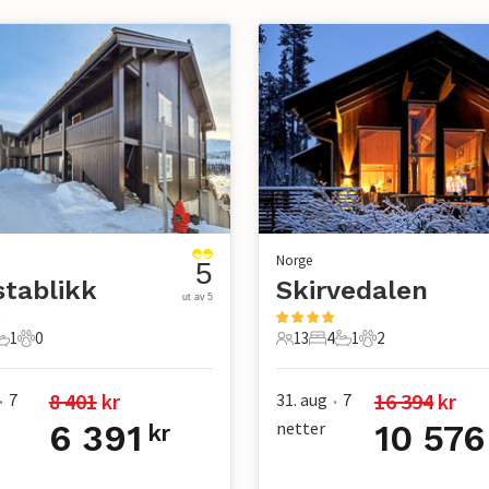
Norge
5
tablikk
Skirvedalen
ut av 5
1
0
13
4
1
2
er
overom
1 Bad
0 Kjæledyr
13 Gjester
4 Soverom
1 Bad
2 Kjæledyr
8 401
 kr
16 394
 kr
7
31. aug
7
•
•
6 391
netter
10 576
kr