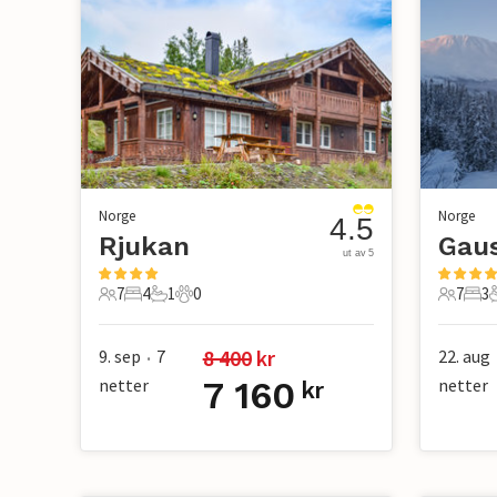
Norge
Norge
4.5
Rjukan
Gaus
ut av 5
7
4
1
0
7
3
7 Gjester
4 Soverom
1 Bad
0 Kjæledyr
7 Gjest
3 S
8 400
 kr
9. sep
7
22. aug
•
netter
7 160
netter
kr