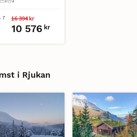
1
2
ter
Soverom
1 Bad
2 Kjæledyr
16 394
 kr
7
•
10 576
kr
mst i Rjukan