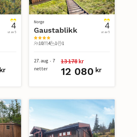
Norge
4
4
Gaustablikk
ut av 5
ut av 5
10
4
1
1
10 Gjester
4 Soverom
1 Bad
1 Kjæledyr
13 178
 kr
27. aug
7
•
netter
12 080
kr
kr