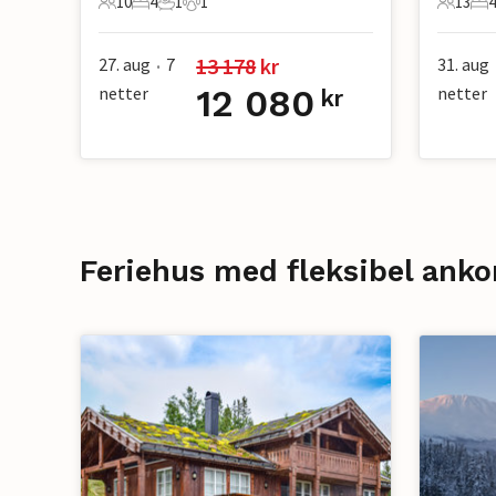
10
4
1
1
13
4
10 Gjester
4 Soverom
1 Bad
1 Kjæledyr
13 Gjes
4 
13 178
 kr
27. aug
7
31. aug
•
netter
12 080
netter
kr
Feriehus med fleksibel anko