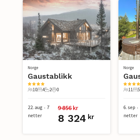
Norge
Norge
Gaustablikk
Gaus
10
4
2
0
11
5
10 Gjester
4 Soverom
2 Bad
0 Kjæledyr
11 Gjes
5 
9 856
 kr
22. aug
7
6. sep
•
•
netter
8 324
netter
kr