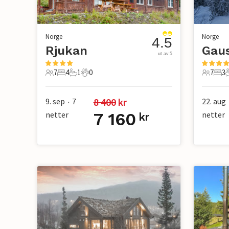
Norge
Norge
4.5
Rjukan
Gaus
ut av 5
7
4
1
0
7
3
7 Gjester
4 Soverom
1 Bad
0 Kjæledyr
7 Gjest
3 S
8 400
 kr
9. sep
7
22. aug
•
netter
7 160
netter
kr