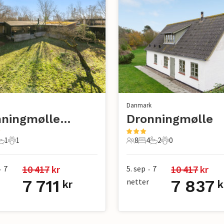
Danmark
Dronningmølle Strand
Dronningmølle
1
1
8
4
2
0
er
overom
1 Bad
1 Kjæledyr
8 Gjester
4 Soverom
2 Bad
0 Kjæledyr
10 417
 kr
10 417
 kr
7
5. sep
7
•
•
7 711
netter
7 837
kr
k