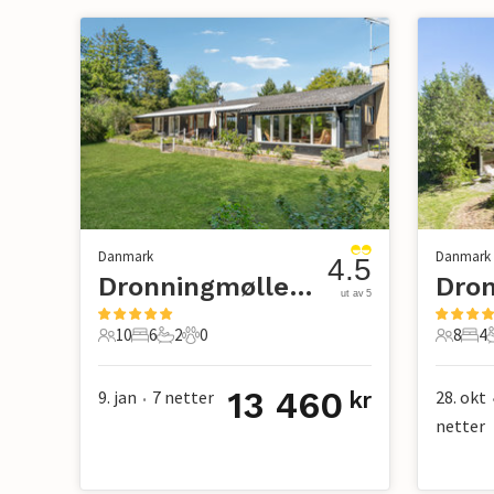
Danmark
Danmark
4.5
Dronningmølle Strand
ut av 5
10
6
2
0
8
4
10 Gjester
6 Soverom
2 Bad
0 Kjæledyr
8 Gjest
4 S
13 460
9. jan
7
netter
28. okt
kr
•
netter