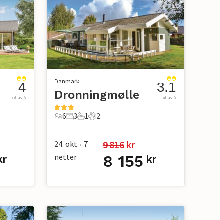
Danmark
4
3.1
Dronningmølle
ut av 5
ut av 5
6
3
1
2
6 Gjester
3 Soverom
1 Bad
2 Kjæledyr
9 816
 kr
24. okt
7
•
netter
8 155
kr
kr