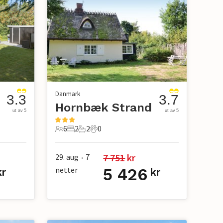
Danmark
3.3
3.7
Hornbæk Strand
ut av 5
ut av 5
6
2
2
0
6 Gjester
2 Soverom
2 Bad
0 Kjæledyr
7 751
 kr
29. aug
7
•
netter
5 426
r
kr