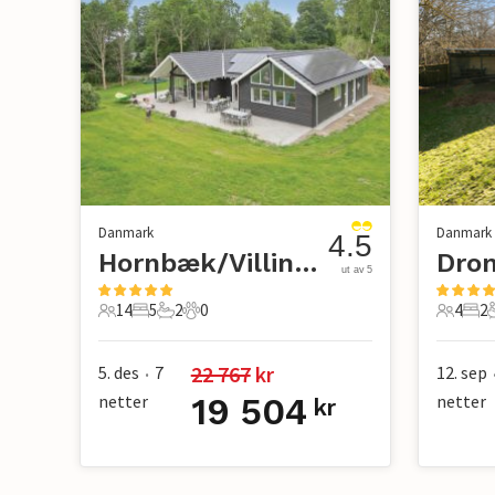
Danmark
Danmark
4.5
Hornbæk/Villingebæk
ut av 5
14
5
2
0
4
2
14 Gjester
5 Soverom
2 Bad
0 Kjæledyr
4 Gjest
2 S
22 767
 kr
5. des
7
12. sep
•
netter
19 504
netter
kr