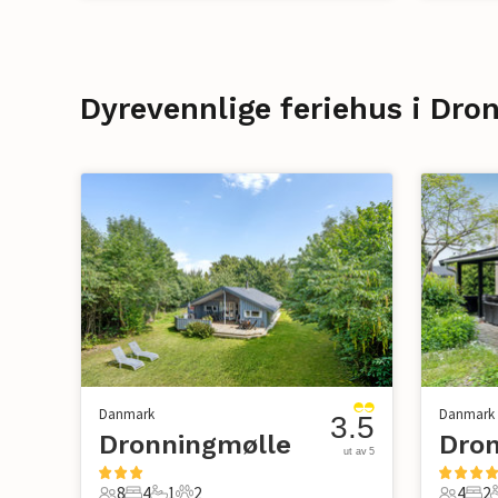
Dyrevennlige feriehus i Dro
Danmark
Danmark
3.5
Dronningmølle
Dro
ut av 5
8
4
1
2
4
2