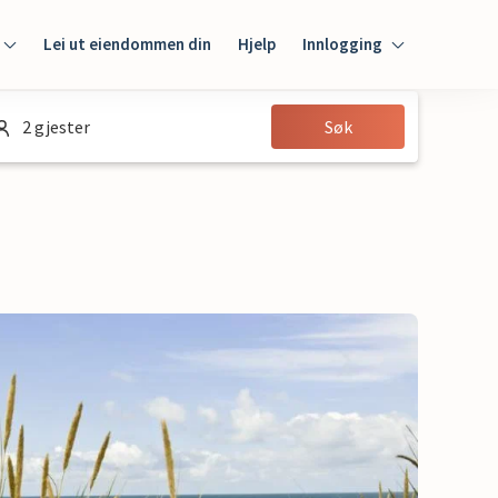
Lei ut eiendommen din
Hjelp
Innlogging
Innlogging
2 gjester
Søk
Gjest
Huseier