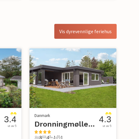
Vis dyrevennlige feriehus
Danmark
3.4
4.3
Dronningmølle Strand
ut av 5
ut av 5
8
4
1
1