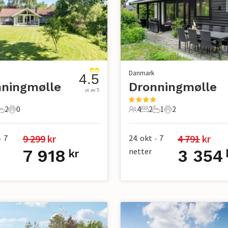
Danmark
4.5
nningmølle
Dronningmølle
ut av 5
2
0
4
2
1
2
er
overom
2 Bad
0 Kjæledyr
4 Gjester
2 Soverom
1 Bad
2 Kjæledyr
9 299
 kr
4 791
 kr
7
24. okt
7
•
•
7 918
netter
3 354
kr