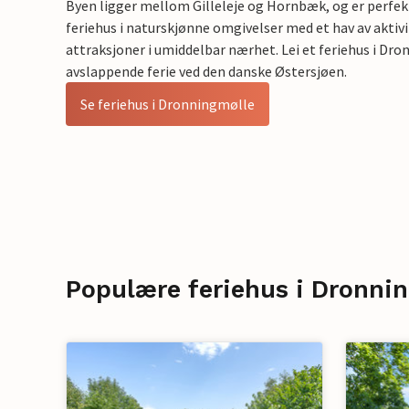
Byen ligger mellom Gilleleje og Hornbæk, og er perfekt
feriehus i naturskjønne omgivelser med et hav av akti
attraksjoner i umiddelbar nærhet. Lei et feriehus i Dro
avslappende ferie ved den danske Østersjøen.
Se feriehus i Dronningmølle
Populære feriehus i Dronni