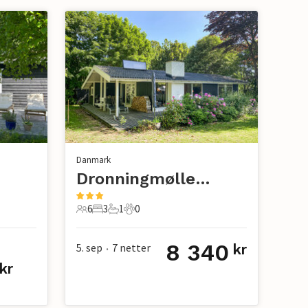
Danmark
Dronningmølle Strand
6
3
1
0
6 Gjester
3 Soverom
1 Bad
0 Kjæledyr
8 340
5. sep
7
netter
kr
•
kr