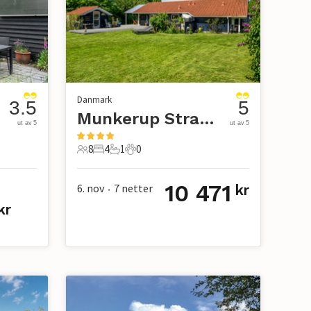
Danmark
3.5
5
Munkerup Strand
ut av 5
ut av 5
8
4
1
0
8 Gjester
4 Soverom
1 Bad
0 Kjæledyr
10 471
6. nov
7
netter
kr
•
kr