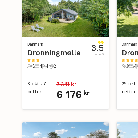
Danmark
Danmark
3.5
Dronningmølle
Dro
ut av 5
8
4
1
2
8
4
8 Gjester
4 Soverom
1 Bad
2 Kjæledyr
8 Gjest
4 S
7 341
 kr
3. okt
7
25. okt
•
netter
6 176
netter
kr