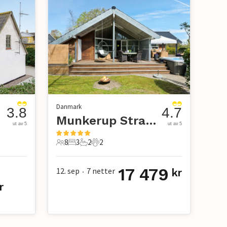
Danmark
3.8
4.7
Munkerup Strand
ut av 5
ut av 5
8
3
2
2
8 Gjester
3 Soverom
2 Bad
2 Kjæledyr
17 479
12. sep
7
netter
kr
•
r