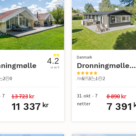
Danmark
4.2
nningmølle
Dronningmølle Strand
ut av 5
2
0
6
3
1
2
er
overom
2 Bad
0 Kjæledyr
6 Gjester
3 Soverom
1 Bad
2 Kjæledyr
13 723
 kr
8 890
 kr
7
31. okt
7
•
•
11 337
netter
7 391
kr
k