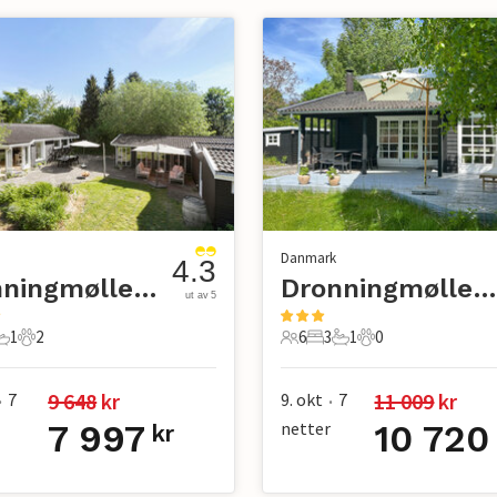
Danmark
4.3
Dronningmølle Strand
Dronningmølle Strand
ut av 5
1
2
6
3
1
0
er
overom
1 Bad
2 Kjæledyr
6 Gjester
3 Soverom
1 Bad
0 Kjæledyr
9 648
 kr
11 009
 kr
7
9. okt
7
•
•
7 997
netter
10 720
kr