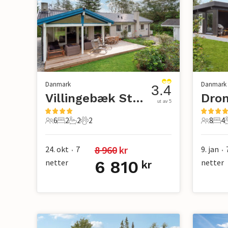
Danmark
Danmark
3.4
Villingebæk Strand
ut av 5
6
2
2
2
8
4
6 Gjester
2 Soverom
2 Bad
2 Kjæledyr
8 Gjest
4 S
8 960
 kr
24. okt
7
9. jan
•
•
netter
6 810
netter
kr