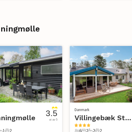
nningmølle
Danmark
3.5
nningmølle
Villingebæk Strand
ut av 5
1
2
6
2
2
2