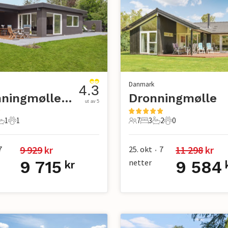
Danmark
4.3
Dronningmølle Strand
Dronningmølle
ut av 5
1
1
7
3
2
0
er
overom
1 Bad
1 Kjæledyr
7 Gjester
3 Soverom
2 Bad
0 Kjæledyr
9 929
 kr
11 298
 kr
7
25. okt
7
•
9 715
netter
9 584
kr