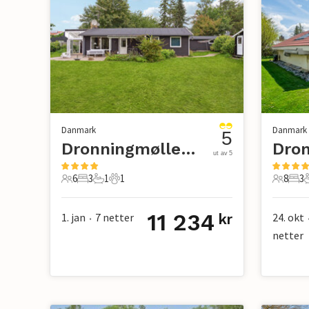
Danmark
Danmark
5
Dronningmølle Strand
Dro
ut av 5
6
3
1
1
8
3
6 Gjester
3 Soverom
1 Bad
1 Kjæledyr
8 Gjest
3 S
11 234
1. jan
7
netter
24. okt
kr
•
netter