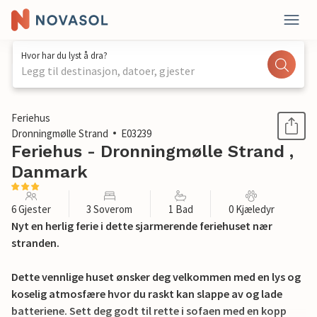
Hvor har du lyst å dra?
Legg til destinasjon, datoer, gjester
1 / 15
Feriehus
Dronningmølle Strand
E03239
Feriehus - Dronningmølle Strand ,
Danmark
6 Gjester
3 Soverom
1 Bad
0 Kjæledyr
Nyt en herlig ferie i dette sjarmerende feriehuset nær
stranden.
Dette vennlige huset ønsker deg velkommen med en lys og
koselig atmosfære hvor du raskt kan slappe av og lade
batteriene. Sett deg godt til rette i sofaen med en kopp