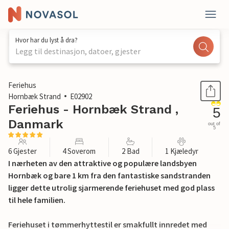
Hvor har du lyst å dra?
Legg til destinasjon, datoer, gjester
1 / 22
Feriehus
Hornbæk Strand
E02902
Feriehus - Hornbæk Strand ,
5
Danmark
out of
5
6 Gjester
4 Soverom
2 Bad
1 Kjæledyr
I nærheten av den attraktive og populære landsbyen
Hornbæk og bare 1 km fra den fantastiske sandstranden
ligger dette utrolig sjarmerende feriehuset med god plass
til hele familien.
Feriehuset i tømmerhyttestil er smakfullt innredet med