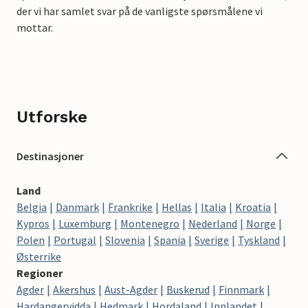
der vi har samlet svar på de vanligste spørsmålene vi
mottar.
Utforske
Destinasjoner
Land
Belgia
Danmark
Frankrike
Hellas
Italia
Kroatia
Kypros
Luxemburg
Montenegro
Nederland
Norge
Polen
Portugal
Slovenia
Spania
Sverige
Tyskland
Østerrike
Regioner
Agder
Akershus
Aust-Agder
Buskerud
Finnmark
Hardangervidda
Hedmark
Hordaland
Innlandet