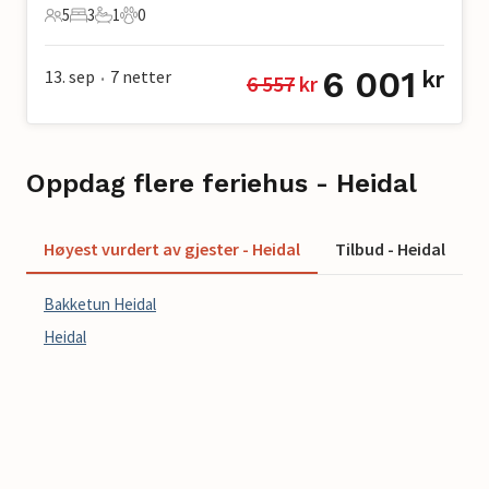
5
3
1
0
5 Gjester
3 Soverom
1 Bad
0 Kjæledyr
6 001
13. sep
7
netter
kr
6 557
 kr
•
Oppdag flere feriehus - Heidal
Høyest vurdert av gjester - Heidal
Tilbud - Heidal
S
Bakketun Heidal
Heidal