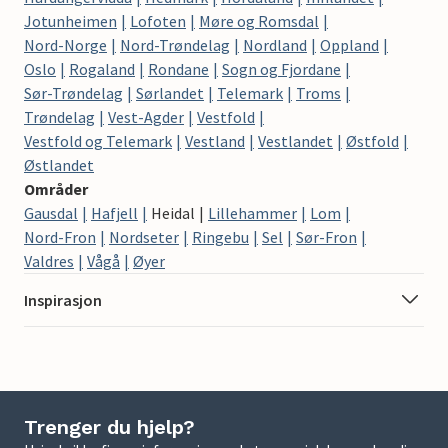
Jotunheimen
Lofoten
Møre og Romsdal
Nord-Norge
Nord-Trøndelag
Nordland
Oppland
Oslo
Rogaland
Rondane
Sogn og Fjordane
Sør-Trøndelag
Sørlandet
Telemark
Troms
Trøndelag
Vest-Agder
Vestfold
Vestfold og Telemark
Vestland
Vestlandet
Østfold
Østlandet
Områder
Gausdal
Hafjell
Heidal
Lillehammer
Lom
Nord-Fron
Nordseter
Ringebu
Sel
Sør-Fron
Valdres
Vågå
Øyer
Inspirasjon
Trenger du hjelp?