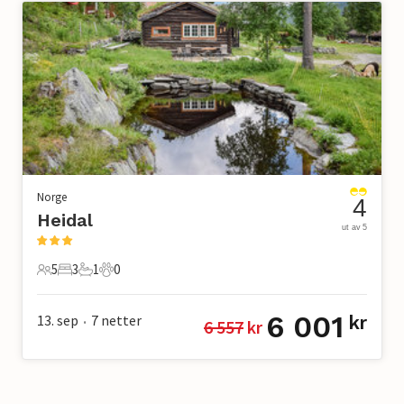
Norge
4
Heidal
ut av 5
5
3
1
0
5 Gjester
3 Soverom
1 Bad
0 Kjæledyr
6 001
13. sep
7
netter
kr
6 557
 kr
•