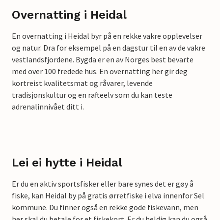
Overnatting i Heidal
En overnatting i Heidal byr på en rekke vakre opplevelser
og natur. Dra for eksempel på en dagstur til en av de vakre
vestlandsfjordene. Bygda er en av Norges best bevarte
med over 100 fredede hus. En overnatting her gir deg
kortreist kvalitetsmat og råvarer, levende
tradisjonskultur og en rafteelv som du kan teste
adrenalinnivået ditt i.
Lei ei hytte i Heidal
Er du en aktiv sportsfisker eller bare synes det er gøy å
fiske, kan Heidal by på gratis ørretfiske i elva innenfor Sel
kommune. Du finner også en rekke gode fiskevann, men
her skal du betale for et fiskekort. Er du heldig kan du også