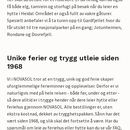
få både elg, tamrein og storfugl på besøk når du leier en
hytte i Heidal. Området er også fullt av vakre gåturer.
Spesielt anbefaler vi å ta turen opp til Gardfjellet hvor du
får utsikt til tre nasjonalparker på en gang; Jotunheimen,
Rondane og Dovrefjell.
Unike ferier og trygg utleie siden
1968
Vi i NOVASOL tror at en trygg, unik og god ferie skaper
uforglemmelige ferieminner og opplevelser. Derfor er vi
naturligvis med på hele reisen - både før, under og etter -
så dere alltid er i trygge hender når dere leier hytte eller
feriehus gjennom NOVASOL. Alle bestillinger er, uten
ekstra kostnad, dekket av trygghetspakken. Sånn har det
vært siden 1968, og slik skal det fortsette å være. Har du
spørsmål om leie av feriehus eller hytte kan du se vår FAQ,