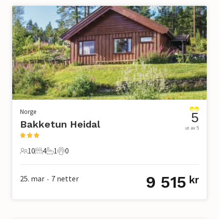
Norge
5
Bakketun Heidal
ut av 5
10
4
1
0
10 Gjester
4 Soverom
1 Bad
0 Kjæledyr
9 515
25. mar
7
netter
kr
•