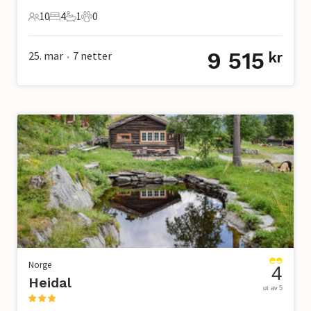
10
4
1
0
10 Gjester
4 Soverom
1 Bad
0 Kjæledyr
9 515
25. mar
7
netter
kr
•
Norge
4
Heidal
ut av 5