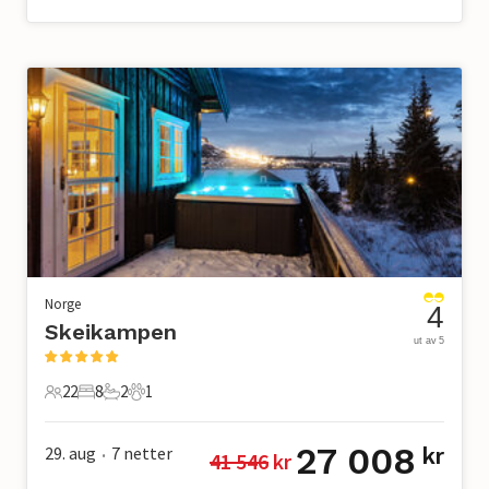
Norge
4
Skeikampen
ut av 5
22
8
2
1
22 Gjester
8 Soverom
2 Bad
1 Kjæledyr
27 008
29. aug
7
netter
kr
41 546
 kr
•