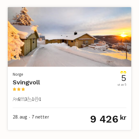
Norge
5
Svingvoll
ut av 5
6
3
1
1
6 Gjester
3 Soverom
1 Bad
1 Kjæledyr
9 426
28. aug
7
netter
kr
•