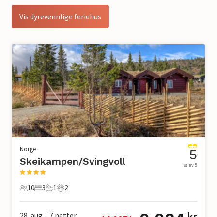
Vis dyrevennlige feriehus
Norge
5
Skeikampen/Svingvoll
ut av 5
10
3
1
2
10 Gjester
3 Soverom
1 Bad
2 Kjæledyr
28. aug
7
netter
kr
•