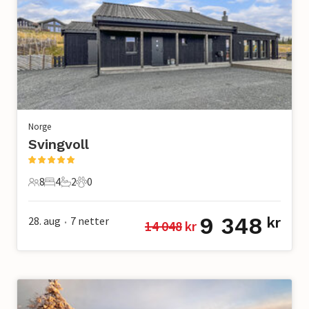
Norge
Svingvoll
8
4
2
0
8 Gjester
4 Soverom
2 Bad
0 Kjæledyr
9 348
28. aug
7
netter
kr
14 048
 kr
•