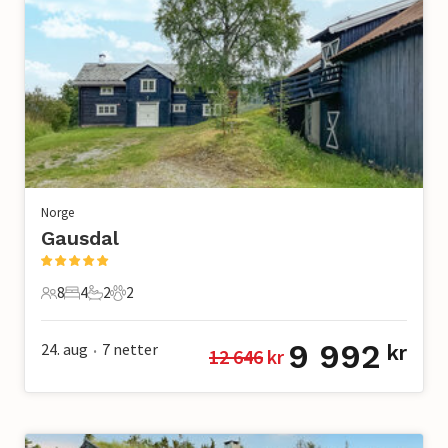
Norge
Gausdal
8
4
2
2
8 Gjester
4 Soverom
2 Bad
2 Kjæledyr
9 992
24. aug
7
netter
kr
12 646
 kr
•