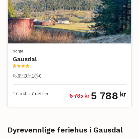
Norge
Gausdal
6
3
1
0
6 Gjester
3 Soverom
1 Bad
0 Kjæledyr
5 788
17. okt
7
netter
kr
6 785
 kr
•
Dyrevennlige feriehus i Gausdal