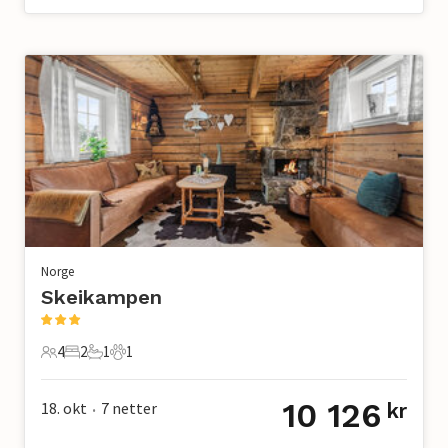
Norge
Skeikampen
4
2
1
1
4 Gjester
2 Soverom
1 Bad
1 Kjæledyr
10 126
18. okt
7
netter
kr
•