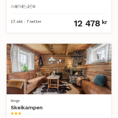
8
4
2
0
8 Gjester
4 Soverom
2 Bad
0 Kjæledyr
12 478
17. okt
7
netter
kr
•
Norge
Skeikampen