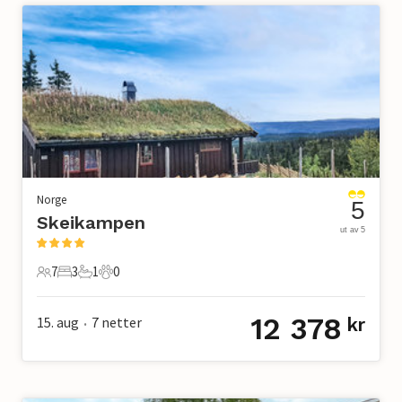
Norge
5
Skeikampen
ut av 5
7
3
1
0
7 Gjester
3 Soverom
1 Bad
0 Kjæledyr
12 378
15. aug
7
netter
kr
•