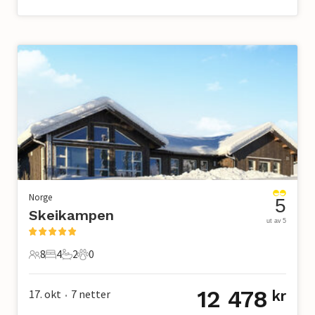
Norge
5
Skeikampen
ut av 5
8
4
2
0
8 Gjester
4 Soverom
2 Bad
0 Kjæledyr
12 478
17. okt
7
netter
kr
•