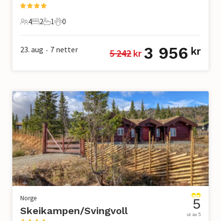
4
2
1
0
4 Gjester
2 Soverom
1 Bad
0 Kjæledyr
3 956
23. aug
7
netter
kr
5 242
 kr
•
Norge
5
Skeikampen/Svingvoll
ut av 5