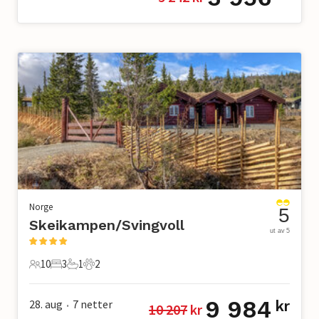
Norge
5
Skeikampen/Svingvoll
ut av 5
10
3
1
2
10 Gjester
3 Soverom
1 Bad
2 Kjæledyr
9 984
28. aug
7
netter
kr
10 207
 kr
•