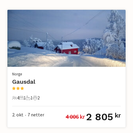
Norge
Gausdal
4
1
1
2
4 Gjester
1 Soverom
1 Bad
2 Kjæledyr
2 805
2. okt
7
netter
kr
4 006
 kr
•