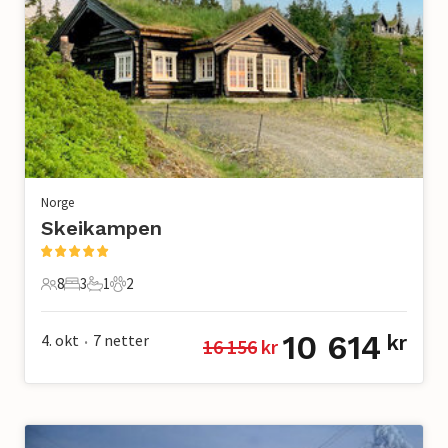
Norge
Skeikampen
8
3
1
2
8 Gjester
3 Soverom
1 Bad
2 Kjæledyr
10 614
4. okt
7
netter
kr
16 156
 kr
•