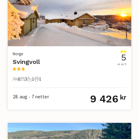
Norge
5
Svingvoll
ut av 5
6
3
1
1
6 Gjester
3 Soverom
1 Bad
1 Kjæledyr
9 426
28. aug
7
netter
kr
•