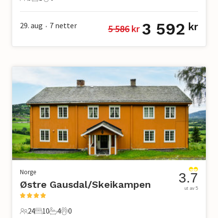
3 Gjester
1 Bad
0 Kjæledyr
3 592
29. aug
7
netter
kr
5 586
 kr
•
Norge
3.7
Østre Gausdal/Skeikampen
ut av 5
24
10
4
0
24 Gjester
10 Soverom
4 Bad
0 Kjæledyr