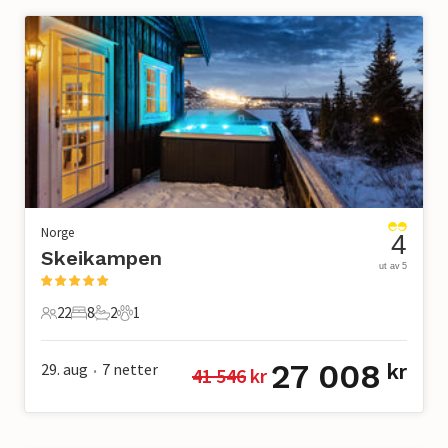
Norge
4
Skeikampen
ut av 5
22
8
2
1
22 Gjester
8 Soverom
2 Bad
1 Kjæledyr
27 008
29. aug
7
netter
kr
41 546
 kr
•