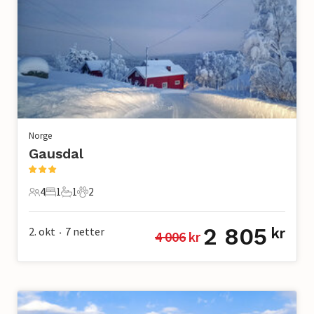
Norge
Gausdal
4
1
1
2
4 Gjester
1 Soverom
1 Bad
2 Kjæledyr
2 805
2. okt
7
netter
kr
4 006
 kr
•