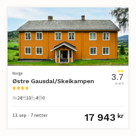
Norge
3.7
Østre Gausdal/Skeikampen
ut av 5
24
10
4
0
24 Gjester
10 Soverom
4 Bad
0 Kjæledyr
17 943
13. sep
7
netter
kr
•