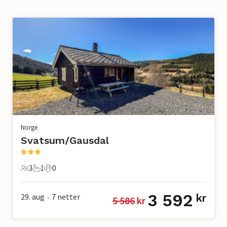
Norge
Svatsum/Gausdal
3
1
0
3 Gjester
1 Bad
0 Kjæledyr
3 592
29. aug
7
netter
kr
5 586
 kr
•