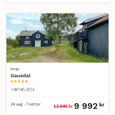
Norge
Gausdal
8
4
2
2
8 Gjester
4 Soverom
2 Bad
2 Kjæledyr
9 992
24. aug
7
netter
kr
12 646
 kr
•