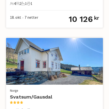
4
2
1
1
4 Gjester
2 Soverom
1 Bad
1 Kjæledyr
10 126
18. okt
7
netter
kr
•
Norge
Svatsum/Gausdal