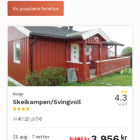
Vis populære feriehus
Norge
4.3
Skeikampen/Svingvoll
ut av 5
4
2
1
0
4 Gjester
2 Soverom
1 Bad
0 Kjæledyr
3 956
23. aug
7
netter
kr
5 242
 kr
•