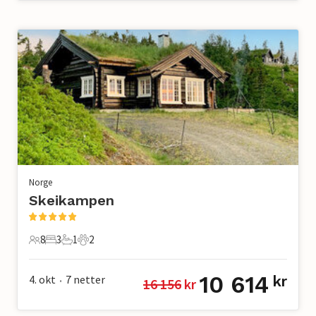
Norge
Skeikampen
8
3
1
2
8 Gjester
3 Soverom
1 Bad
2 Kjæledyr
10 614
4. okt
7
netter
kr
16 156
 kr
•