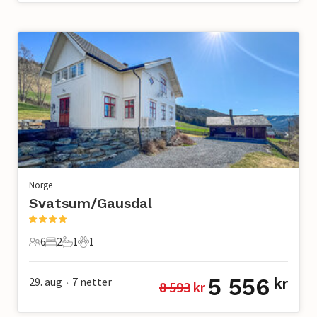
Norge
Svatsum/Gausdal
6
2
1
1
6 Gjester
2 Soverom
1 Bad
1 Kjæledyr
5 556
29. aug
7
netter
kr
8 593
 kr
•