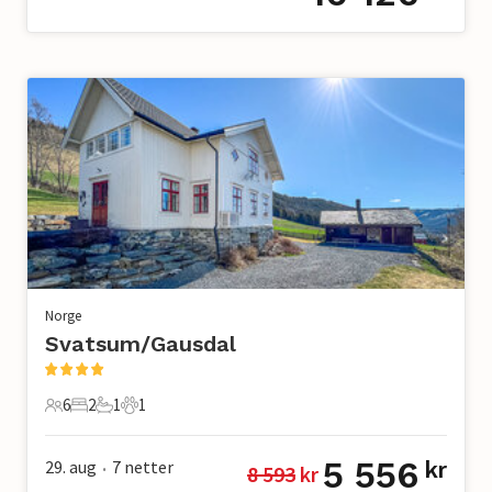
Norge
Svatsum/Gausdal
6
2
1
1
6 Gjester
2 Soverom
1 Bad
1 Kjæledyr
5 556
29. aug
7
netter
kr
8 593
 kr
•