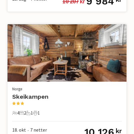
9 984
10 207
 kr
Norge
Skeikampen
4
2
1
1
4 Gjester
2 Soverom
1 Bad
1 Kjæledyr
10 126
18. okt
7
netter
kr
•