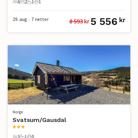
6
2
1
1
6 Gjester
2 Soverom
1 Bad
1 Kjæledyr
5 556
29. aug
7
netter
kr
8 593
 kr
•
Norge
Svatsum/Gausdal
3
1
0