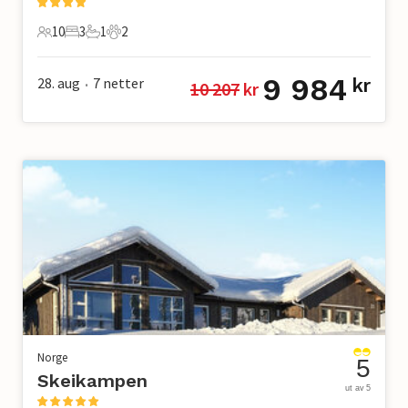
10
3
1
2
10 Gjester
3 Soverom
1 Bad
2 Kjæledyr
9 984
28. aug
7
netter
kr
10 207
 kr
•
Norge
5
Skeikampen
ut av 5