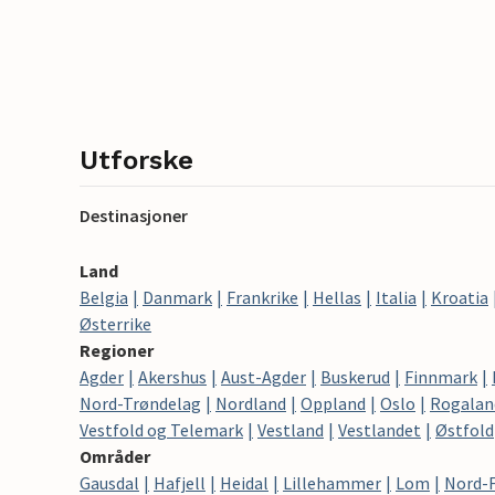
Utforske
Destinasjoner
Land
Belgia
Danmark
Frankrike
Hellas
Italia
Kroatia
Østerrike
Regioner
Agder
Akershus
Aust-Agder
Buskerud
Finnmark
Nord-Trøndelag
Nordland
Oppland
Oslo
Rogalan
Vestfold og Telemark
Vestland
Vestlandet
Østfold
Områder
Gausdal
Hafjell
Heidal
Lillehammer
Lom
Nord-