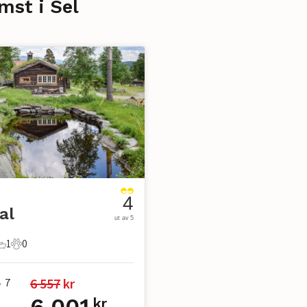
mst i Sel
4
al
ut av 5
1
0
er
overom
1 Bad
0 Kjæledyr
6 557
 kr
7
•
6 001
kr