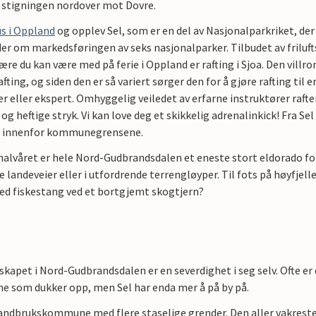
å stigningen nordover mot Dovre.
us i Oppland
og opplev Sel, som er en del av Nasjonalparkriket, der
r om markedsføringen av seks nasjonalparker. Tilbudet av friluft
re du kan være med på ferie i Oppland er rafting i Sjoa. Den villr
rafting, og siden den er så variert sørger den for å gjøre rafting til 
 eller ekspert. Omhyggelig veiledet av erfarne instruktører rafte
og heftige stryk. Vi kan love deg et skikkelig adrenalinkick! Fra Sel e
d innenfor kommunegrensene.
alvåret er hele Nord-Gudbrandsdalen et eneste stort eldorado for
le landeveier eller i utfordrende terrengløyper. Til fots på høyfjelle
ed fiskestang ved et bortgjemt skogtjern?
skapet i Nord-Gudbrandsdalen er en severdighet i seg selv. Ofte er 
ne som dukker opp, men Sel har enda mer å på by på.
landbrukskommune med flere staselige grender. Den aller vakreste