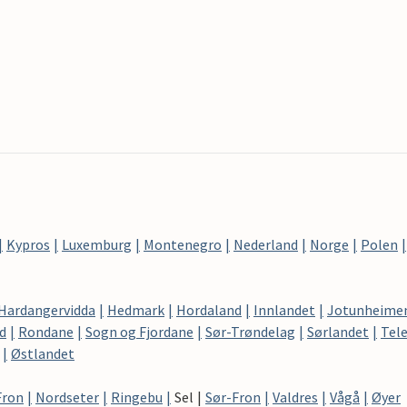
Kypros
Luxemburg
Montenegro
Nederland
Norge
Polen
Hardangervidda
Hedmark
Hordaland
Innlandet
Jotunheime
d
Rondane
Sogn og Fjordane
Sør-Trøndelag
Sørlandet
Tel
Østlandet
Fron
Nordseter
Ringebu
Sel
Sør-Fron
Valdres
Vågå
Øyer