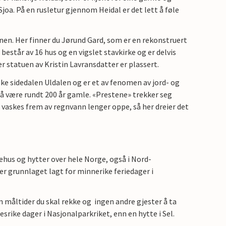
oa. På en rusletur gjennom Heidal er det lett å føle
unen. Her finner du Jørund Gard, som er en rekonstruert
estår av 16 hus og en vigslet stavkirke og er delvis
der statuen av Kristin Lavransdatter er plassert.
ske sidedalen Uldalen og er et av fenomen av jord- og
 å være rundt 200 år gamle. «Prestene» trekker seg
e vaskes frem av regnvann lenger oppe, så her dreier det
iehus og hytter over hele Norge, også i Nord-
 er grunnlaget lagt for minnerike feriedager i
en måltider du skal rekke og ingen andre gjester å ta
sesrike dager i Nasjonalparkriket, enn en hytte i Sel.