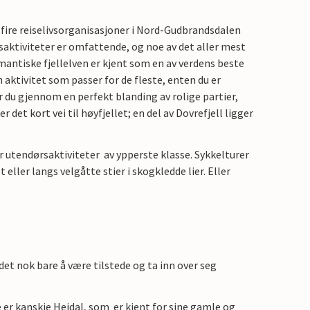
 fire reiselivsorganisasjoner i Nord-Gudbrandsdalen
saktiviteter er omfattende, og noe av det aller mest
omantiske fjellelven er kjent som en av verdens beste
en aktivitet som passer for de fleste, enten du er
r du gjennom en perfekt blanding av rolige partier,
r det kort vei til høyfjellet; en del av Dovrefjell ligger
 utendørsaktiviteter av ypperste klasse. Sykkelturer
t eller langs velgåtte stier i skogkledde lier. Eller
det nok bare å være tilstede og ta inn over seg
 er kanskje Heidal, som er kjent for sine gamle og