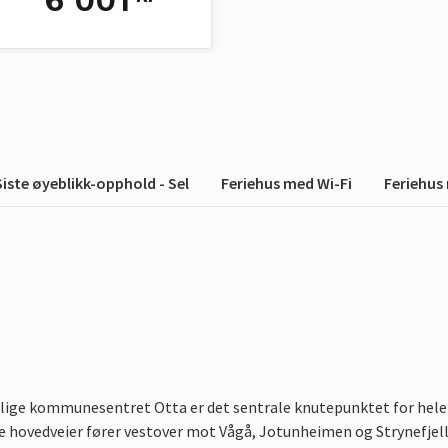
Siste øyeblikk-opphold - Sel
Feriehus med Wi-Fi
Feriehus
lige kommunesentret Otta er det sentrale knutepunktet for hel
ge hovedveier fører vestover mot Vågå, Jotunheimen og Strynefjell