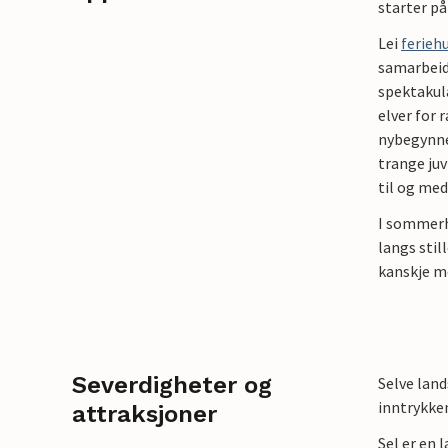
starter p
Lei
ferieh
samarbeide
spektakulæ
elver for 
nybegynner
trange juv 
til og me
I sommerh
langs stil
kanskje m
Severdigheter og
Selve land
inntrykke
attraksjoner
Sel er en 