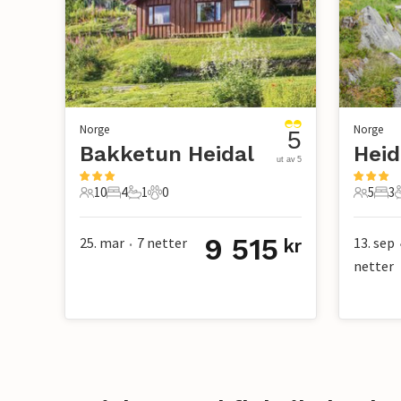
Norge
Norge
5
Bakketun Heidal
Heid
ut av 5
10
4
1
0
5
3
10 Gjester
4 Soverom
1 Bad
0 Kjæledyr
5 Gjest
3 S
9 515
25. mar
7
netter
13. sep
kr
•
netter