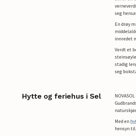
verneverdi
seg hensat
En drøy mi
middelalde
innredet m
Verdt et b
steinsøyle
stadig len
seg boksta
Hytte og feriehus i Sel
NOVASOL er
Gudbrandsd
naturskjø
Med en
hy
hensyn til