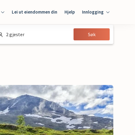
Lei ut eiendommen din
Hjelp
Innlogging
Innlogging
2 gjester
Søk
Gjest
Huseier