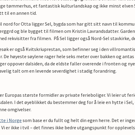
ge tømmerhus, et fantastisk kulturlandskap og ikke minst elven Sj
t til en annen tid.
l nord for Otta ligger Sel, bygda som har gitt sitt navn til komm
rggrd og ble bygget til filmen om Kristin Lavrandsdatter. Garden b
ed rekvisitter fra filmen. På Sel ligger også Nord-Sel stavkirke, 
esøk er også Kvitskriuprestan, som befinner seg i den villromanti
r. De høyeste søylene rager hele seks meter over bakken og antas
ger oppover dalsiden, da de eldste faller overende i fronten og ny
velig talt om en levende severdighet i stadig forandring.
 Europas største formidler av private ferieboliger. Vi leier ut fer
alen. I det øyeblikket du bestemmer deg for å leie en hytte i Sel,
nne omgivelser.
tte i Norge
som base er du fullt og helt din egen herre. Det er ing
. Vi er ikke i tvil – det finnes ikke bedre utgangspunkt for opplevel