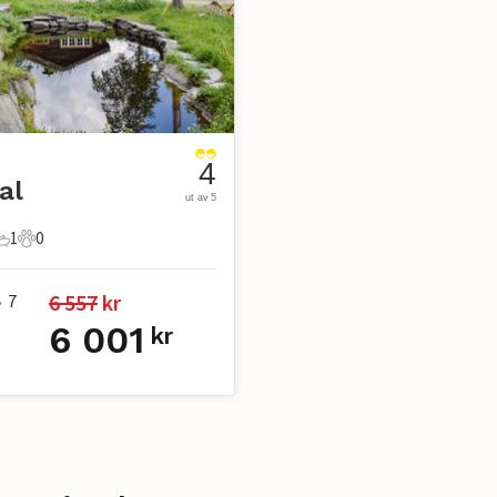
4
al
ut av 5
1
0
er
overom
1 Bad
0 Kjæledyr
6 557
 kr
7
•
6 001
kr