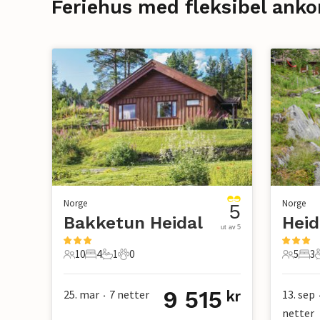
Feriehus med fleksibel anko
Norge
Norge
5
Bakketun Heidal
Heid
ut av 5
10
4
1
0
5
3
10 Gjester
4 Soverom
1 Bad
0 Kjæledyr
5 Gjest
3 S
9 515
25. mar
7
netter
13. sep
kr
•
netter