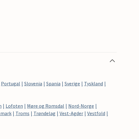
Portugal
Slovenia
Spania
Sverige
Tyskland
n
Lofoten
Møre og Romsdal
Nord-Norge
emark
Troms
Trøndelag
Vest-Agder
Vestfold