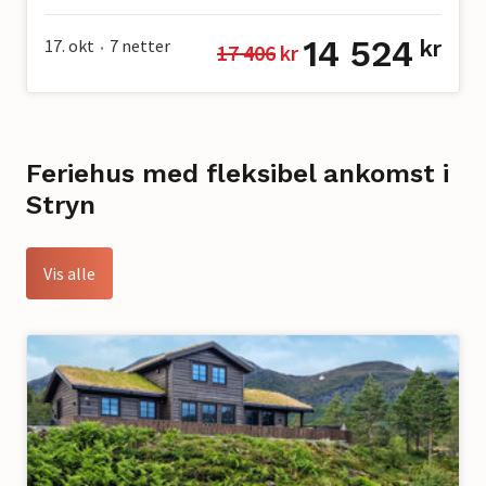
14 524
17. okt
7
netter
kr
17 406
 kr
•
Feriehus med fleksibel ankomst i
Stryn
Vis alle