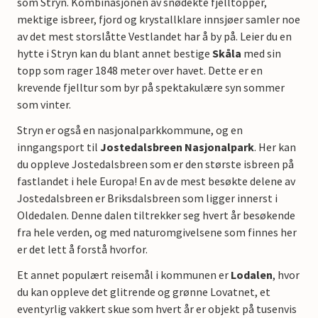
som Stryn. Kombinasjonen av snødekte fjelltopper,
mektige isbreer, fjord og krystallklare innsjøer samler noe
av det mest storslåtte Vestlandet har å by på. Leier du en
hytte i Stryn kan du blant annet bestige
Skåla
med sin
topp som rager 1848 meter over havet. Dette er en
krevende fjelltur som byr på spektakulære syn sommer
som vinter.
Stryn er også en nasjonalparkkommune, og en
inngangsport til
Jostedalsbreen Nasjonalpark
. Her kan
du oppleve Jostedalsbreen som er den største isbreen på
fastlandet i hele Europa! En av de mest besøkte delene av
Jostedalsbreen er Briksdalsbreen som ligger innerst i
Oldedalen. Denne dalen tiltrekker seg hvert år besøkende
fra hele verden, og med naturomgivelsene som finnes her
er det lett å forstå hvorfor.
Et annet populært reisemål i kommunen er
Lodalen
, hvor
du kan oppleve det glitrende og grønne Lovatnet, et
eventyrlig vakkert skue som hvert år er objekt på tusenvis