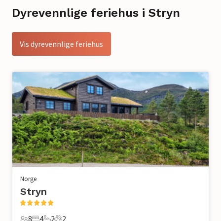
Dyrevennlige feriehus i Stryn
Vis dyrevennlige feriehus
Norge
Stryn
8
4
2
2