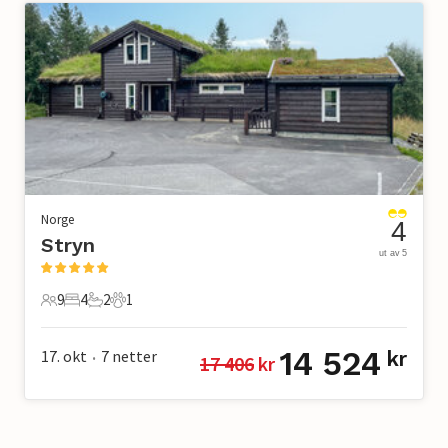
Norge
4
Stryn
ut av 5
9
4
2
1
9 Gjester
4 Soverom
2 Bad
1 Kjæledyr
14 524
17. okt
7
netter
kr
17 406
 kr
•