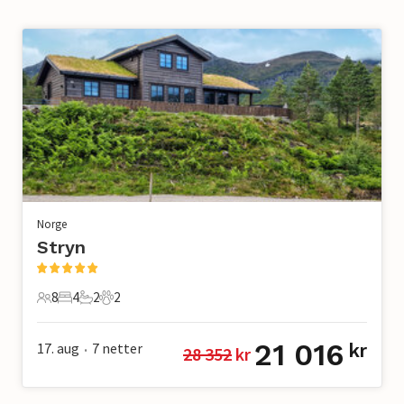
Norge
Stryn
8
4
2
2
8 Gjester
4 Soverom
2 Bad
2 Kjæledyr
21 016
17. aug
7
netter
kr
28 352
 kr
•