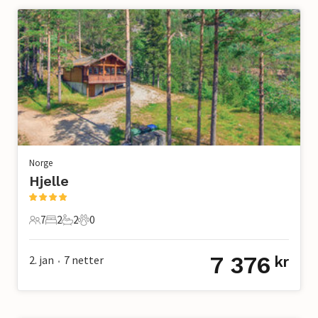
Norge
Hjelle
7
2
2
0
7 Gjester
2 Soverom
2 Bad
0 Kjæledyr
7 376
2. jan
7
netter
kr
•