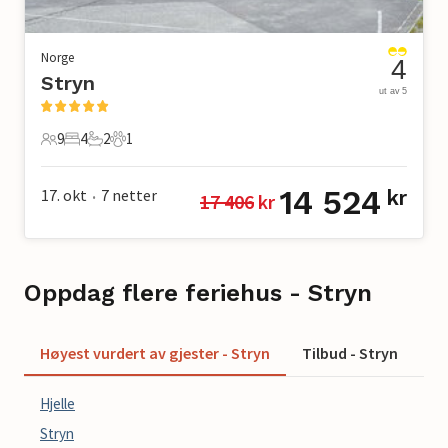
Norge
4
Stryn
ut av 5
9
4
2
1
9 Gjester
4 Soverom
2 Bad
1 Kjæledyr
14 524
17. okt
7
netter
kr
17 406
 kr
•
Oppdag flere feriehus - Stryn
Høyest vurdert av gjester - Stryn
Tilbud - Stryn
Si
Hjelle
Stryn