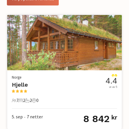
Norge
4.4
Hjelle
ut av 5
7
2
2
0
7 Gjester
2 Soverom
2 Bad
0 Kjæledyr
8 842
5. sep
7
netter
kr
•