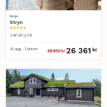
Norge
Stryn
8
4
1
0
8 Gjester
4 Soverom
1 Bad
0 Kjæledyr
26 361
15. aug
7
netter
kr
28 852
 kr
•