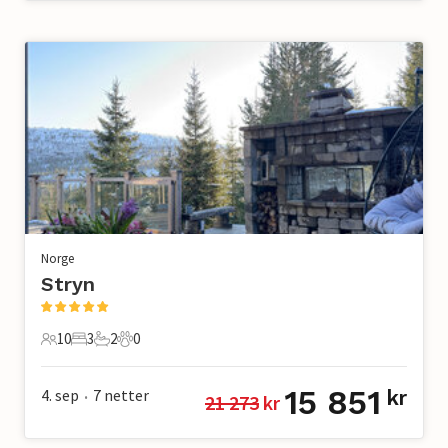
Norge
Stryn
10
3
2
0
10 Gjester
3 Soverom
2 Bad
0 Kjæledyr
15 851
4. sep
7
netter
kr
21 273
 kr
•