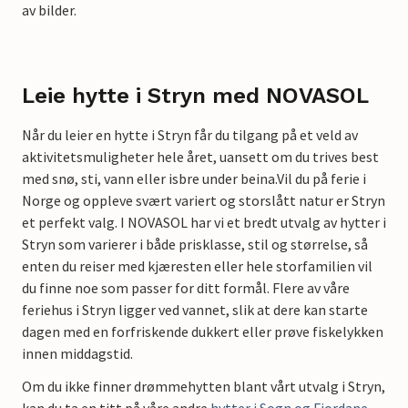
av bilder.
Leie hytte i Stryn med NOVASOL
Når du leier en hytte i Stryn får du tilgang på et veld av
aktivitetsmuligheter hele året, uansett om du trives best
med snø, sti, vann eller isbre under beina.Vil du på ferie i
Norge og oppleve svært variert og storslått natur er Stryn
et perfekt valg. I NOVASOL har vi et bredt utvalg av hytter i
Stryn som varierer i både prisklasse, stil og størrelse, så
enten du reiser med kjæresten eller hele storfamilien vil
du finne noe som passer for ditt formål. Flere av våre
feriehus i Stryn ligger ved vannet, slik at dere kan starte
dagen med en forfriskende dukkert eller prøve fiskelykken
innen middagstid.
Om du ikke finner drømmehytten blant vårt utvalg i Stryn,
kan du ta en titt på våre andre
hytter i Sogn og Fjordane