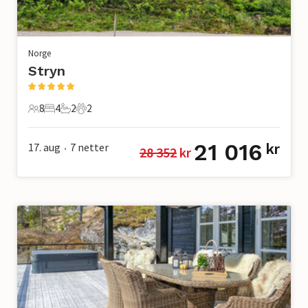
Norge
Stryn
8
4
2
2
8 Gjester
4 Soverom
2 Bad
2 Kjæledyr
21 016
17. aug
7
netter
kr
28 352
 kr
•