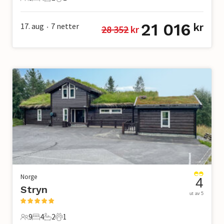
8 Gjester
4 Soverom
2 Bad
2 Kjæledyr
21 016
17. aug
7
netter
kr
28 352
 kr
•
Norge
4
Stryn
ut av 5
9
4
2
1
9 Gjester
4 Soverom
2 Bad
1 Kjæledyr