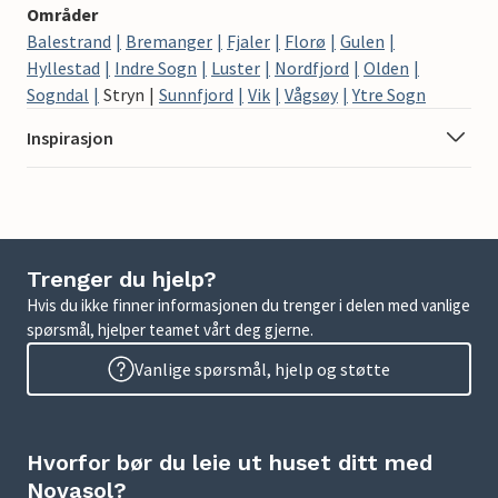
Områder
Balestrand
Bremanger
Fjaler
Florø
Gulen
Hyllestad
Indre Sogn
Luster
Nordfjord
Olden
Sogndal
Stryn
Sunnfjord
Vik
Vågsøy
Ytre Sogn
Inspirasjon
Trenger du hjelp?
Hvis du ikke finner informasjonen du trenger i delen med vanlige
spørsmål, hjelper teamet vårt deg gjerne.
Vanlige spørsmål, hjelp og støtte
Hvorfor bør du leie ut huset ditt med
Novasol?