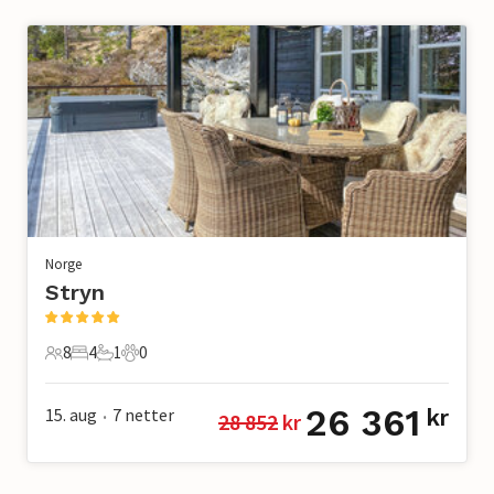
Norge
Stryn
8
4
1
0
8 Gjester
4 Soverom
1 Bad
0 Kjæledyr
26 361
15. aug
7
netter
kr
28 852
 kr
•