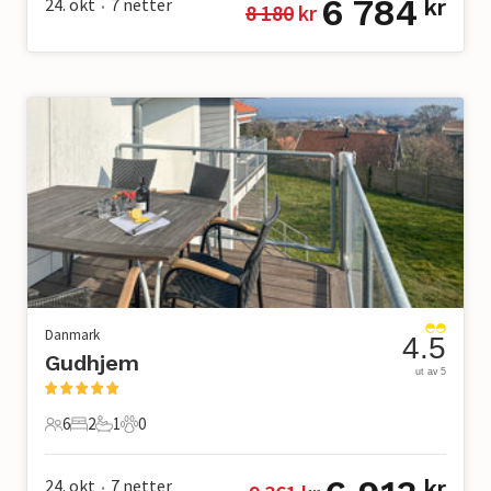
6 784
24. okt
7
netter
kr
8 180
 kr
•
Danmark
4.5
Gudhjem
ut av 5
6
2
1
0
6 Gjester
2 Soverom
1 Bad
0 Kjæledyr
24. okt
7
netter
kr
•