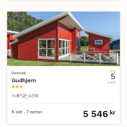
Danmark
5
Gudhjem
ut av 5
4
2
1
0
4 Gjester
2 Soverom
1 Bad
0 Kjæledyr
5 546
9. okt
7
netter
kr
•