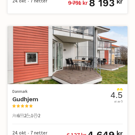
8 193
24. okt
7
netter
kr
9 791
 kr
•
Danmark
4.5
Gudhjem
ut av 5
6
2
1
2
6 Gjester
2 Soverom
1 Bad
2 Kjæledyr
4 649
24. okt
7
netter
kr
6 127
 kr
•