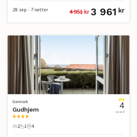
3 961
28. sep
7
netter
kr
4 951
 kr
•
Danmark
4
Gudhjem
ut av 5
2
1
4
2 Gjester
1 Bad
4 Kjæledyr