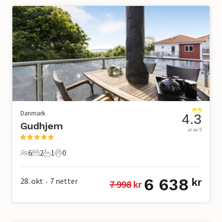
Danmark
4.3
Gudhjem
ut av 5
6
2
1
0
6 Gjester
2 Soverom
1 Bad
0 Kjæledyr
6 638
28. okt
7
netter
kr
7 998
 kr
•