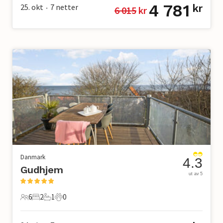
4 781
25. okt
7
netter
kr
6 015
 kr
•
Danmark
4.3
Gudhjem
ut av 5
6
2
1
0
6 Gjester
2 Soverom
1 Bad
0 Kjæledyr