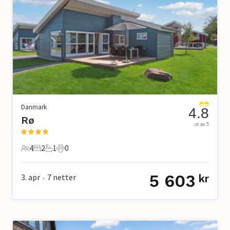
Danmark
4.8
Rø
ut av 5
4
2
1
0
4 Gjester
2 Soverom
1 Bad
0 Kjæledyr
5 603
3. apr
7
netter
kr
•