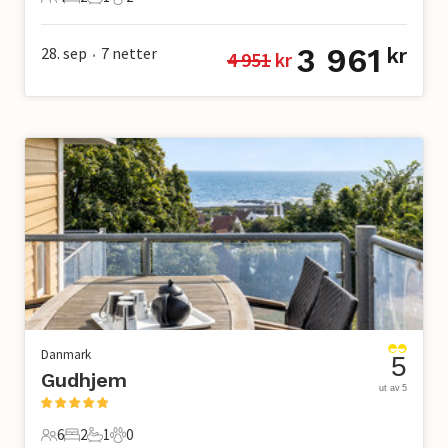
4 Gjester
2 Soverom
1 Bad
2 Kjæledyr
3 961
28. sep
7
netter
kr
4 951
 kr
•
Danmark
5
Gudhjem
ut av 5
6
2
1
0
6 Gjester
2 Soverom
1 Bad
0 Kjæledyr