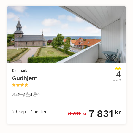
Danmark
4
Gudhjem
ut av 5
4
1
1
0
4 Gjester
1 Soverom
1 Bad
0 Kjæledyr
7 831
20. sep
7
netter
kr
8 701
 kr
•