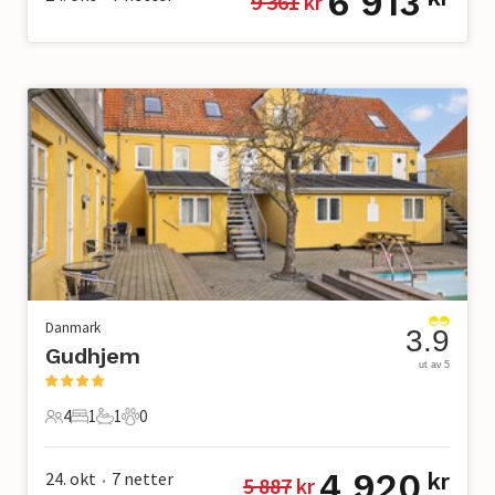
6 913
9 361
 kr
Danmark
3.9
Gudhjem
ut av 5
4
1
1
0
4 Gjester
1 Soverom
1 Bad
0 Kjæledyr
4 920
24. okt
7
netter
kr
5 887
 kr
•