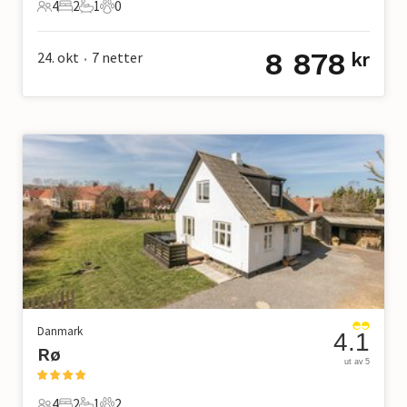
4
2
1
0
4 Gjester
2 Soverom
1 Bad
0 Kjæledyr
8 878
24. okt
7
netter
kr
•
Danmark
4.1
Rø
ut av 5
4
2
1
2