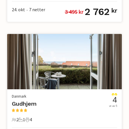
2 762
24. okt
7
netter
kr
3 495
 kr
•
Danmark
4
Gudhjem
ut av 5
2
1
4
2 Gjester
1 Bad
4 Kjæledyr