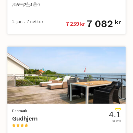
5
2
1
0
5 Gjester
2 Soverom
1 Bad
0 Kjæledyr
7 082
2. jan
7
netter
kr
7 259
 kr
•
Danmark
4.1
Gudhjem
ut av 5