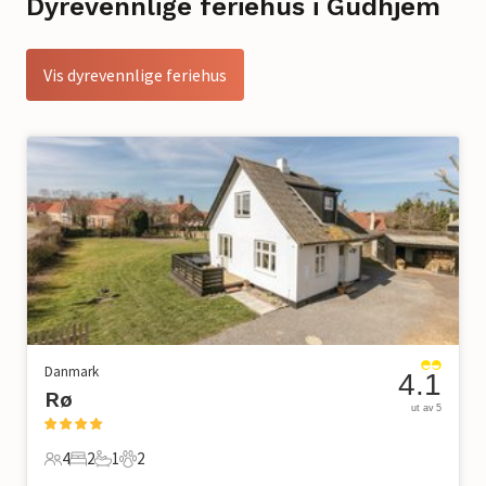
Dyrevennlige feriehus i Gudhjem
Vis dyrevennlige feriehus
Danmark
4.1
Rø
ut av 5
4
2
1
2
4 Gjester
2 Soverom
1 Bad
2 Kjæledyr