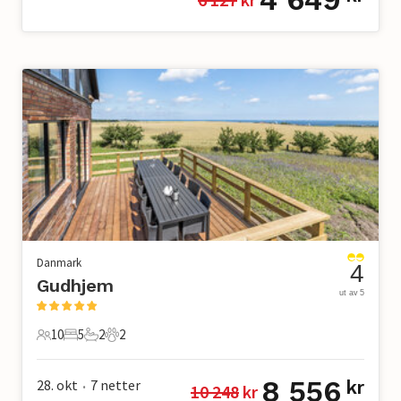
Danmark
4
Gudhjem
ut av 5
10
5
2
2
10 Gjester
5 Soverom
2 Bad
2 Kjæledyr
8 556
28. okt
7
netter
kr
10 248
 kr
•