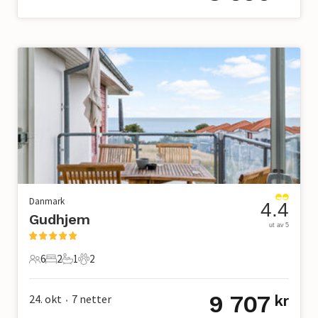
Danmark
4.4
Gudhjem
ut av 5
6
2
1
2
6 Gjester
2 Soverom
1 Bad
2 Kjæledyr
9 707
24. okt
7
netter
kr
•