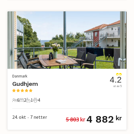
Danmark
4.2
Gudhjem
ut av 5
6
2
1
4
6 Gjester
2 Soverom
1 Bad
4 Kjæledyr
4 882
24. okt
7
netter
kr
5 803
 kr
•