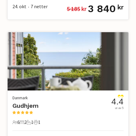
3 840
24. okt
7
netter
kr
5 185
 kr
•
Danmark
4.4
Gudhjem
ut av 5
6
2
1
1
6 Gjester
2 Soverom
1 Bad
1 Kjæledyr