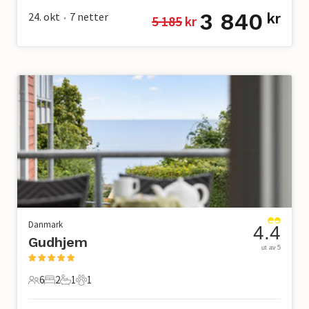
3 840
24. okt
7
netter
kr
5 185
 kr
•
Danmark
4.4
Gudhjem
ut av 5
6
2
1
1
6 Gjester
2 Soverom
1 Bad
1 Kjæledyr