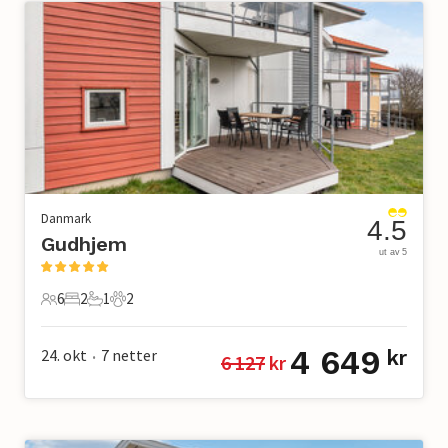
Danmark
4.5
Gudhjem
ut av 5
6
2
1
2
6 Gjester
2 Soverom
1 Bad
2 Kjæledyr
4 649
24. okt
7
netter
kr
6 127
 kr
•