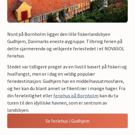
Nord på Bornholm ligger den lille fiskerlandsbyen
Gudhjem, Danmarks eneste øygruppe. Tilbring ferien på
dette sjarmerende og velkjente feriestedet i et NOVASOL
feriehus.
Stedet var tidligere preget av en livstil basert på fiskeri og
hvalfangst, men er i dag en veldig populær
feriedestinasjon. Gudhjem har en middelhavsatmosfære,
og her kan du blant annet se fikentrær i mange hager. Fra
din ferieleilighet eller
feriehus på Bornholm
kan du ta
turen til den idylliske havnen, som er sentrum av
landsbyen.
Se feriehus i Gudhjem