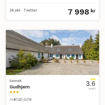
7 998
24. okt
7
netter
kr
•
Danmark
3.6
Gudhjem
ut av 5
4
2
1
0
4 Gjester
2 Soverom
1 Bad
0 Kjæledyr