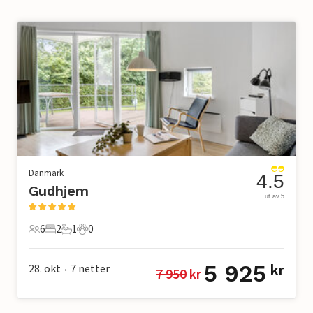
Danmark
4.5
Gudhjem
ut av 5
6
2
1
0
6 Gjester
2 Soverom
1 Bad
0 Kjæledyr
5 925
28. okt
7
netter
kr
7 950
 kr
•