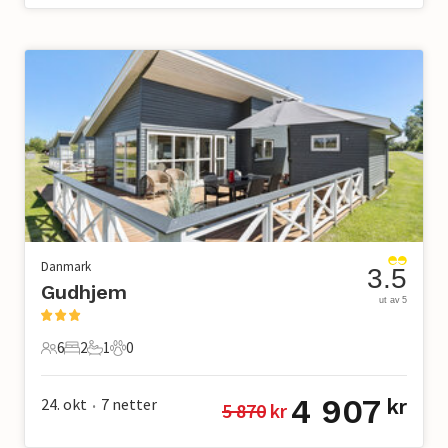
Danmark
3.5
Gudhjem
ut av 5
6
2
1
0
6 Gjester
2 Soverom
1 Bad
0 Kjæledyr
4 907
24. okt
7
netter
kr
5 870
 kr
•