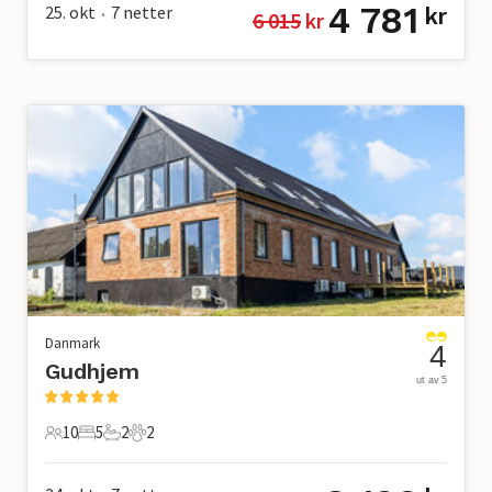
4 781
25. okt
7
netter
kr
6 015
 kr
•
Danmark
4
Gudhjem
ut av 5
10
5
2
2
10 Gjester
5 Soverom
2 Bad
2 Kjæledyr