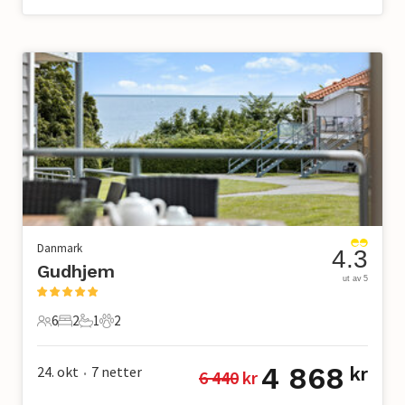
Danmark
4.3
Gudhjem
ut av 5
6
2
1
2
6 Gjester
2 Soverom
1 Bad
2 Kjæledyr
4 868
24. okt
7
netter
kr
6 440
 kr
•