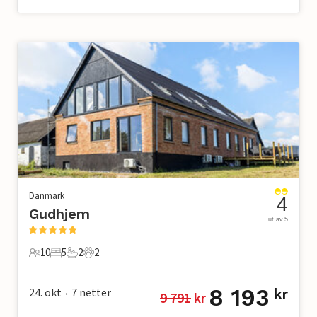
Danmark
4
Gudhjem
ut av 5
10
5
2
2
10 Gjester
5 Soverom
2 Bad
2 Kjæledyr
8 193
24. okt
7
netter
kr
9 791
 kr
•