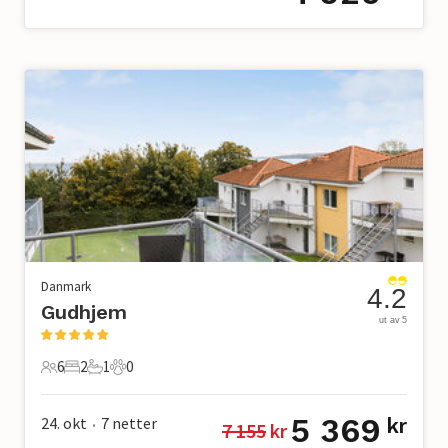
Danmark
4.2
Gudhjem
ut av 5
6
2
1
0
6 Gjester
2 Soverom
1 Bad
0 Kjæledyr
5 369
24. okt
7
netter
kr
7 155
 kr
•