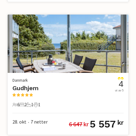
Danmark
4
Gudhjem
ut av 5
6
2
1
1
6 Gjester
2 Soverom
1 Bad
1 Kjæledyr
5 557
28. okt
7
netter
kr
6 647
 kr
•