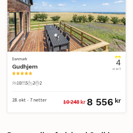
Danmark
4
Gudhjem
ut av 5
10
5
2
2
10 Gjester
5 Soverom
2 Bad
2 Kjæledyr
8 556
28. okt
7
netter
kr
10 248
 kr
•