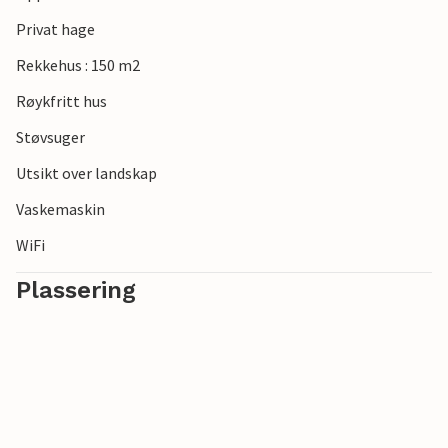
kulturell opplevelse. Du kan også planlegge dagsturer på
Bornholm og besøke bryggeriet i Svaneke, den hvite
Privat hage
drømmestranden i Dueodde eller den sjarmerende
Rekkehus : 150 m2
gamlebyen i Rönne.
Røykfritt hus
Støvsuger
Utsikt over landskap
Vaskemaskin
WiFi
Plassering