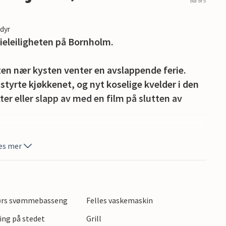
out of 5
edyr
ieleiligheten på Bornholm.
ten nær kysten venter en avslappende ferie.
tstyrte kjøkkenet, og nyt koselige kvelder i den
kter eller slapp av med en film på slutten av
på balkongen og nyt den friske sjøluften. Om
es mer
 koselige timer med et glass vin i intimt samvær.
t felles bassenget, eller du kan sette
sbordet eller med et parti petanque.
dørs svømmebasseng
Felles vaskemaskin
a Bornholm! Spaser gjennom de sjarmerende,
ing på stedet
Grill
rende rundkirken fra 1100-tallet. Ta en fottur