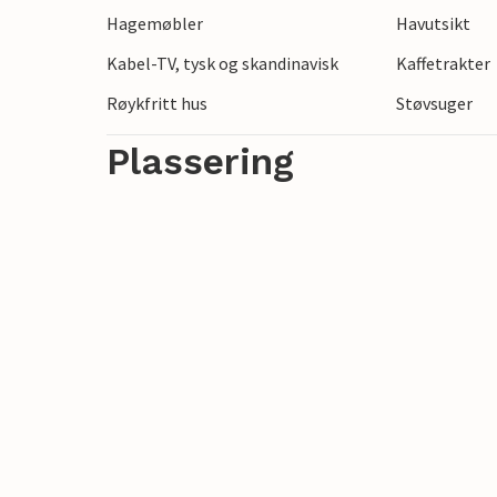
Hagemøbler
Havutsikt
langs den spektakulære kystlinjen, eller 
markedet.
Kabel-TV, tysk og skandinavisk
Kaffetrakter
Røykfritt hus
Støvsuger
Plassering