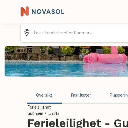
Oversikt
Fasiliteter
Plasseri
Ferieleilighet
Gudhjem
I57013
Ferieleilighet - 