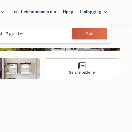
Lei ut eiendommen din
Hjelp
Innlogging
Innlogging
2 gjester
Søk
Gjest
Huseier
Se alle bildene