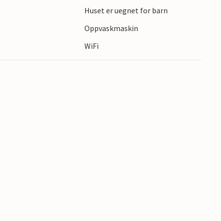
Huset er uegnet for barn
smak på regionale delikatesser som røkt sild på
Oppvaskmaskin
WiFi