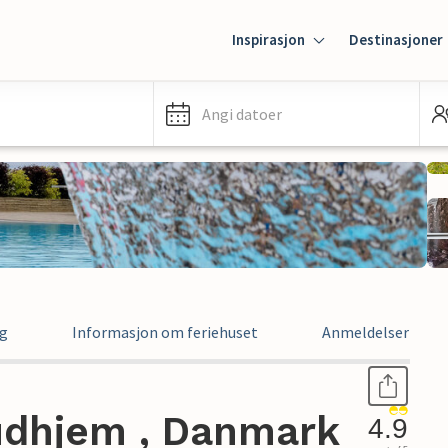
Inspirasjon
Destinasjoner
Angi datoer
ng
Informasjon om feriehuset
Anmeldelser
Gudhjem , Danmark
4.9