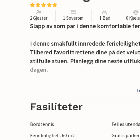
2 Gjester
1 Soverom
1 Bad
0 Kjæl
Slapp av som par i denne komfortable fer
I denne smakfullt innredede ferieleilighe
Tilbered favorittrettene dine på det velu
stilfulle stuen. Planlegg dine neste utflu
dagen.
Start morgenen med en velduftende kaffe 
L
kvelden inviterer grillen på balkongen til
I løpet av dagen kan du forfriske deg i de
Fasiliteter
ferdighetene dine på prøve ved bordtenni
Bordtennis
Felles uten
Oppdag Gudhjem og den fascinerende øy
Ferieleilighet : 60 m2
Gratis parker
restaurerte smugene og besøk den impone