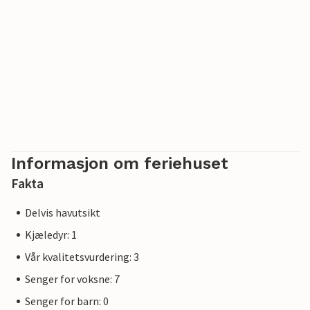
Nyt oppholdet ved havet!
Merk: Trafikken fra den nærliggende veien er noe hørbar.
Varmepumpe, vedovn og mobile elektriske paneler
fungerer som oppvarmingskilde (ved er ekskl.).
Informasjon om feriehuset
Fakta
Delvis havutsikt
Kjæledyr: 1
Vår kvalitetsvurdering: 3
Senger for voksne: 7
Senger for barn: 0