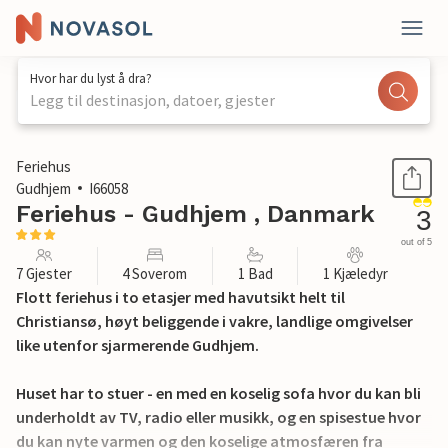
Hvor har du lyst å dra?
Legg til destinasjon, datoer, gjester
1 / 25
Feriehus
Gudhjem
I66058
Feriehus - Gudhjem , Danmark
3
out of 5
7 Gjester
4 Soverom
1 Bad
1 Kjæledyr
Flott feriehus i to etasjer med havutsikt helt til
Christiansø, høyt beliggende i vakre, landlige omgivelser
like utenfor sjarmerende Gudhjem.
Huset har to stuer - en med en koselig sofa hvor du kan bli
underholdt av TV, radio eller musikk, og en spisestue hvor
du kan nyte varmen og den koselige atmosfæren fra