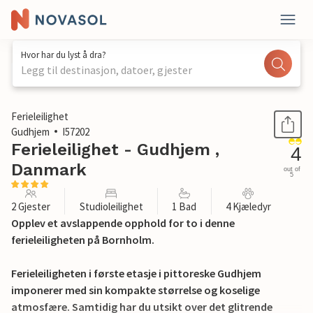
Hvor har du lyst å dra?
Legg til destinasjon, datoer, gjester
1 / 17
Ferieleilighet
Gudhjem
I57202
Ferieleilighet - Gudhjem ,
4
Danmark
out of
5
2 Gjester
Studioleilighet
1 Bad
4 Kjæledyr
Opplev et avslappende opphold for to i denne
ferieleiligheten på Bornholm.
Ferieleiligheten i første etasje i pittoreske Gudhjem
imponerer med sin kompakte størrelse og koselige
atmosfære. Samtidig har du utsikt over det glitrende