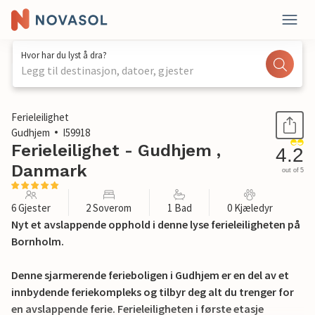
Hvor har du lyst å dra?
Legg til destinasjon, datoer, gjester
1 / 24
Ferieleilighet
Gudhjem
I59918
Ferieleilighet - Gudhjem ,
4.2
Danmark
out of 5
6 Gjester
2 Soverom
1 Bad
0 Kjæledyr
Nyt et avslappende opphold i denne lyse ferieleiligheten på
Bornholm.
Denne sjarmerende ferieboligen i Gudhjem er en del av et
innbydende feriekompleks og tilbyr deg alt du trenger for
en avslappende ferie. Ferieleiligheten i første etasje