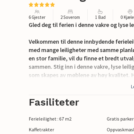
6 Gjester
2 Soverom
1 Bad
0 Kjæl
Gled deg til ferien i denne vakre og lyse 
Velkommen til denne innbydende ferieleil
med mange leiligheter med samme planløsn
en stor familie, vil du finne et bredt utva
sammen. Stig inn i denne vakre, lyse lei
som skapes av møblene av høy kvalitet. He
hverdagen, og du kan nyte de to terrassen
L
stuen. Du kan også få et glimt av havet, s
Fasiliteter
Nyt ferien i Gudhjem, en pittoresk kystb
med sin sjarmerende havn og fargerike 
Ferieleilighet : 67 m2
Gratis parker
spasertur langs havnepromenaden, eller 
Kaffetrakter
Oppvaskmas
utsikt over havet. Området rundt byr på 