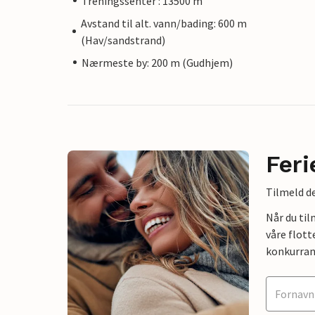
Treningssenter : 13500 m
Avstand til alt. vann/bading: 600 m
(Hav/sandstrand)
Nærmeste by: 200 m (Gudhjem)
Feri
Tilmeld de
Når du ti
våre flott
konkurran