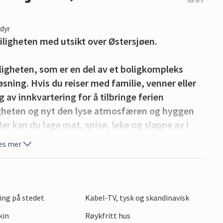
out of 5
edyr
leiligheten med utsikt over Østersjøen.
igheten, som er en del av et boligkompleks
ing. Hvis du reiser med familie, venner eller
lg av innkvartering for å tilbringe ferien
ligheten og nyt den lyse atmosfæren og hyggen
r kan du lage mat, spise, leke og slappe av i
e både foran inngangsdøren og i tilknytning til
es mer
om ikke ligger langt unna til fots.
y på Bornholm, som umiddelbart vil fortrylle deg
hus. Nyt den avslappede atmosfæren på en
ing på stedet
Kabel-TV, tysk og skandinavisk
slå deg ned på en av de koselige kafeene med
kin
Røykfritt hus
mange muligheter for aktive feriegjester. Gå