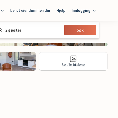
Lei ut eiendommen din
Hjelp
Innlogging
Innlogging
2 gjester
Søk
Gjest
Huseier
Se alle bildene