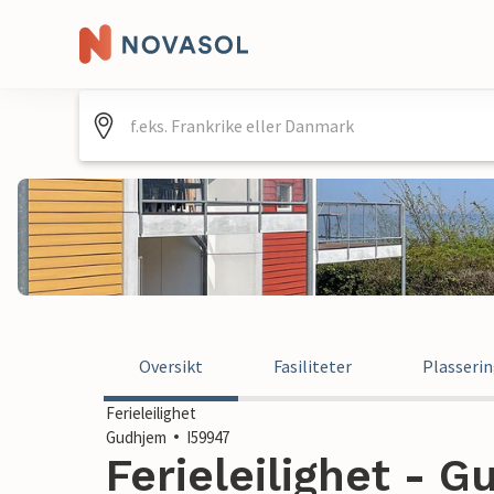
Oversikt
Fasiliteter
Plasseri
Ferieleilighet
Gudhjem
I59947
Ferieleilighet - 