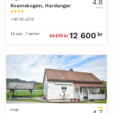
4.8
Kvamskogen, Hardanger
ut av 5
8
4
2
0
8 Gjester
4 Soverom
2 Bad
0 Kjæledyr
12 600
14. sep
7
netter
kr
15 175
 kr
•
Norge
4.7