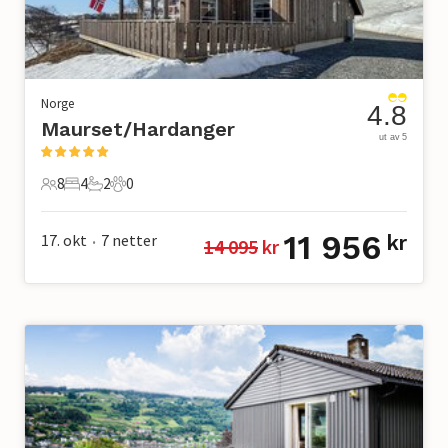
Norge
4.8
Maurset/Hardanger
ut av 5
8
4
2
0
8 Gjester
4 Soverom
2 Bad
0 Kjæledyr
11 956
17. okt
7
netter
kr
14 095
 kr
•