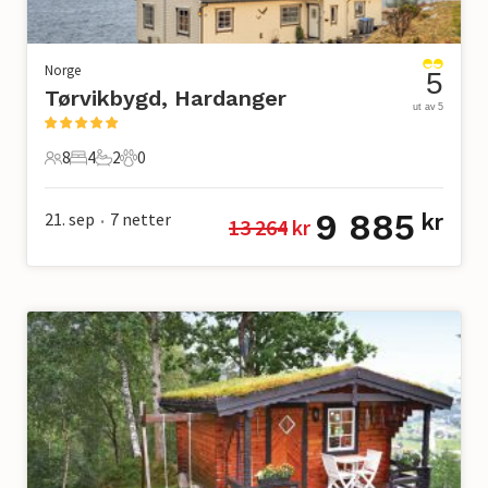
Norge
5
Tørvikbygd, Hardanger
ut av 5
8
4
2
0
8 Gjester
4 Soverom
2 Bad
0 Kjæledyr
9 885
21. sep
7
netter
kr
13 264
 kr
•