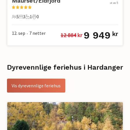
Maurset/Eidfjord
ut av 5
5
3
1
0
5 Gjester
3 Soverom
1 Bad
0 Kjæledyr
9 949
12. sep
7
netter
kr
12 884
 kr
•
Dyrevennlige feriehus i Hardanger
Vis dyrevennlige feriehus