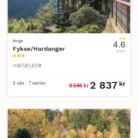
Norge
4.6
Fykse/Hardanger
ut av 5
5
2
1
0
5 Gjester
2 Soverom
1 Bad
0 Kjæledyr
2 837
3. okt
7
netter
kr
3 546
 kr
•