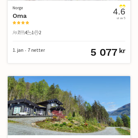
Norge
4.6
Oma
ut av 5
7
4
1
2
7 Gjester
4 Soverom
1 Bad
2 Kjæledyr
5 077
1. jan
7
netter
kr
•