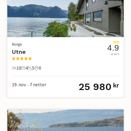
Norge
4.9
Utne
ut av 5
10
4
5
0
10 Gjester
4 Soverom
5 Bad
0 Kjæledyr
25 980
19. nov
7
netter
kr
•