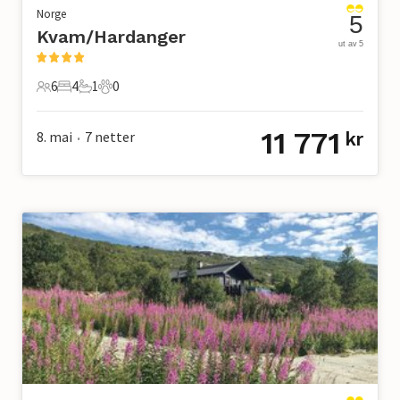
Norge
5
Kvam/Hardanger
ut av 5
6
4
1
0
6 Gjester
4 Soverom
1 Bad
0 Kjæledyr
11 771
8. mai
7
netter
kr
•