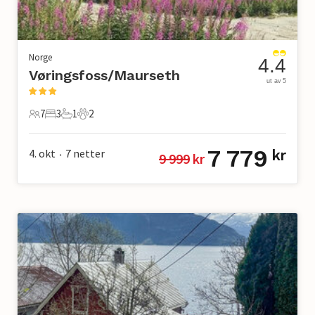
Norge
4.4
Vøringsfoss/Maurseth
ut av 5
7
3
1
2
7 Gjester
3 Soverom
1 Bad
2 Kjæledyr
7 779
4. okt
7
netter
kr
9 999
 kr
•