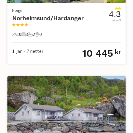
Norge
4.3
Norheimsund/Hardanger
ut av 5
10
3
2
0
10 Gjester
3 Soverom
2 Bad
0 Kjæledyr
10 445
1. jan
7
netter
kr
•