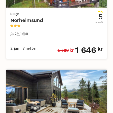
Norge
5
Norheimsund
ut av 5
2
1
0
2 Gjester
1 Bad
0 Kjæledyr
1 646
2. jan
7
netter
kr
1 780
 kr
•