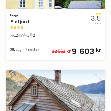
Norge
3.5
Eidfjord
ut av 5
12
4
1
2
12 Gjester
4 Soverom
1 Bad
2 Kjæledyr
9 603
29. aug
7
netter
kr
12 562
 kr
•