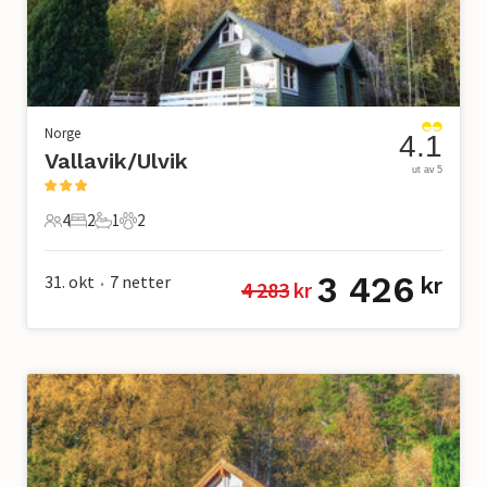
Norge
4.1
Vallavik/Ulvik
ut av 5
4
2
1
2
4 Gjester
2 Soverom
1 Bad
2 Kjæledyr
3 426
31. okt
7
netter
kr
4 283
 kr
•