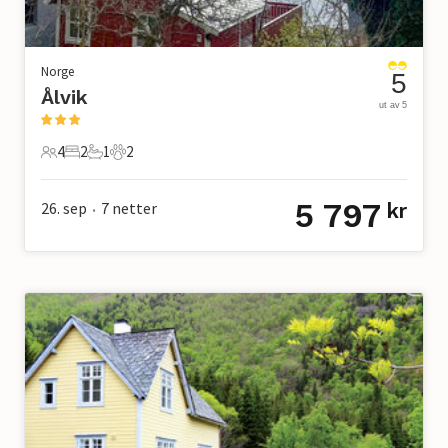
Norge
5
Ålvik
ut av 5
4
2
1
2
4 Gjester
2 Soverom
1 Bad
2 Kjæledyr
5 797
26. sep
7
netter
kr
•