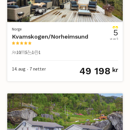
Norge
5
Kvamskogen/Norheimsund
ut av 5
10
5
1
1
10 Gjester
5 Soverom
1 Bad
1 Kjæledyr
49 198
14. aug
7
netter
kr
•