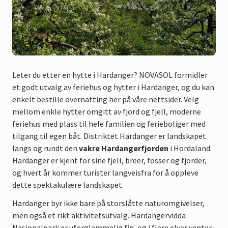
Leter du etter en hytte i Hardanger? NOVASOL formidler
et godt utvalg av feriehus og hytter i Hardanger, og du kan
enkelt bestille overnatting her på våre nettsider. Velg
mellom enkle hytter omgitt av fjord og fjell, moderne
feriehus med plass til hele familien og ferieboliger med
tilgang til egen båt. Distriktet Hardanger er landskapet
langs og rundt den
vakre Hardangerfjorden
i Hordaland.
Hardanger er kjent for sine fjell, breer, fosser og fjorder,
og hvert år kommer turister langveisfra for å oppleve
dette spektakulære landskapet.
Hardanger byr ikke bare på storslåtte naturomgivelser,
men også et rikt aktivitetsutvalg. Hardangervidda
Nasjonalpark er uforglemmelig fin, og i flere elver venter