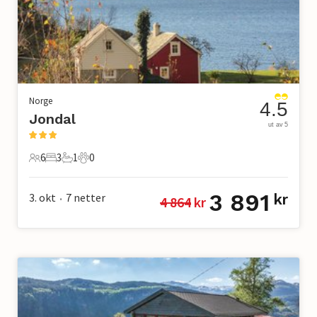
Norge
4.5
Jondal
ut av 5
6
3
1
0
6 Gjester
3 Soverom
1 Bad
0 Kjæledyr
3 891
3. okt
7
netter
kr
4 864
 kr
•