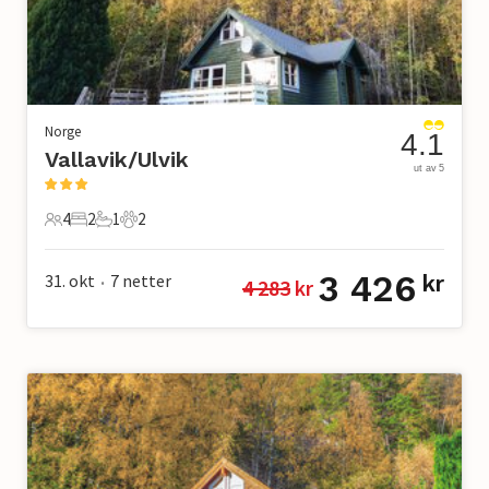
Norge
4.1
Vallavik/Ulvik
ut av 5
4
2
1
2
4 Gjester
2 Soverom
1 Bad
2 Kjæledyr
3 426
31. okt
7
netter
kr
4 283
 kr
•