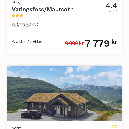
Norge
4.4
Vøringsfoss/Maurseth
ut av 5
7
3
1
2
7 Gjester
3 Soverom
1 Bad
2 Kjæledyr
7 779
4. okt
7
netter
kr
9 999
 kr
•
Norge