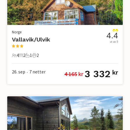
Norge
4.4
Vallavik/Ulvik
ut av 5
4
2
1
2
4 Gjester
2 Soverom
1 Bad
2 Kjæledyr
3 332
26. sep
7
netter
kr
4 165
 kr
•