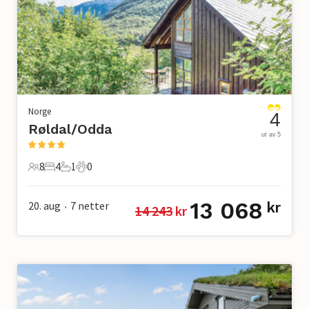
Norge
4
Røldal/Odda
ut av 5
8
4
1
0
8 Gjester
4 Soverom
1 Bad
0 Kjæledyr
13 068
20. aug
7
netter
kr
14 243
 kr
•