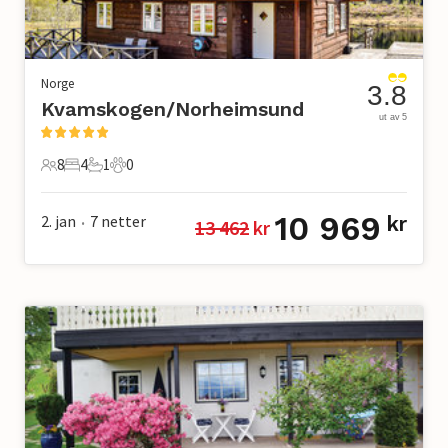
Norge
3.8
Kvamskogen/Norheimsund
ut av 5
8
4
1
0
8 Gjester
4 Soverom
1 Bad
0 Kjæledyr
10 969
2. jan
7
netter
kr
13 462
 kr
•