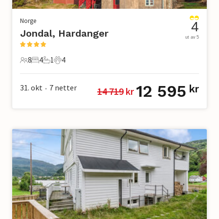
Norge
4
Jondal, Hardanger
ut av 5
8
4
1
4
8 Gjester
4 Soverom
1 Bad
4 Kjæledyr
12 595
31. okt
7
netter
kr
14 719
 kr
•