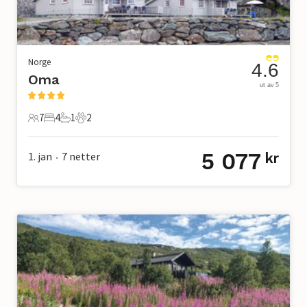
Norge
4.6
Oma
ut av 5
7
4
1
2
7 Gjester
4 Soverom
1 Bad
2 Kjæledyr
5 077
1. jan
7
netter
kr
•