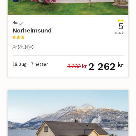
Norge
5
Norheimsund
ut av 5
3
1
0
3 Gjester
1 Bad
0 Kjæledyr
2 262
18. aug
7
netter
kr
3 232
 kr
•