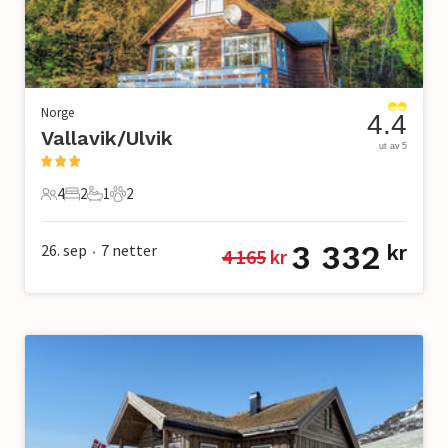
Norge
4.4
Vallavik/Ulvik
ut av 5
4
2
1
2
4 Gjester
2 Soverom
1 Bad
2 Kjæledyr
3 332
26. sep
7
netter
kr
4 165
 kr
•