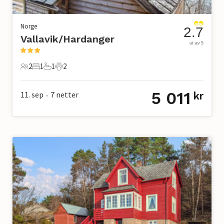
Norge
2.7
Vallavik/Hardanger
ut av 5
2
1
1
2
2 Gjester
1 Soverom
1 Bad
2 Kjæledyr
5 011
11. sep
7
netter
kr
•