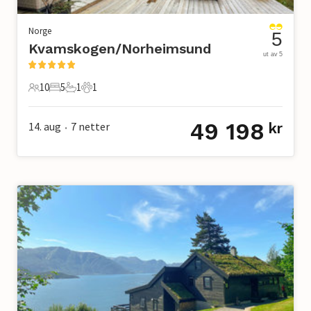
Norge
5
Kvamskogen/Norheimsund
ut av 5
10
5
1
1
10 Gjester
5 Soverom
1 Bad
1 Kjæledyr
49 198
14. aug
7
netter
kr
•