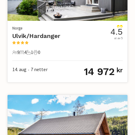
Norge
4.5
Ulvik/Hardanger
ut av 5
9
4
1
0
9 Gjester
4 Soverom
1 Bad
0 Kjæledyr
14 972
14. aug
7
netter
kr
•