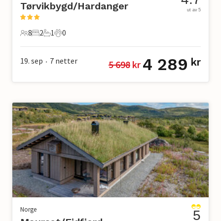
Tørvikbygd/Hardanger
ut av 5
8
2
1
0
8 Gjester
2 Soverom
1 Bad
0 Kjæledyr
4 289
19. sep
7
netter
kr
5 698
 kr
•
Norge
5