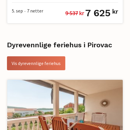
7 625
5. sep
7
netter
kr
9 537
 kr
•
Dyrevennlige feriehus i Pirovac
Vis dyrevennlige feriehus