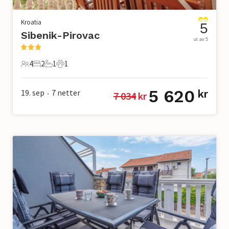
Kroatia
5
Sibenik-Pirovac
ut av 5
4
2
1
1
4 Gjester
2 Soverom
1 Bad
1 Kjæledyr
5 620
19. sep
7
netter
kr
7 034
 kr
•