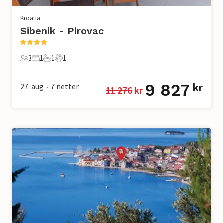
Kroatia
Sibenik - Pirovac
3
1
1
1
3 Gjester
1 Soverom
1 Bad
1 Kjæledyr
9 827
27. aug
7
netter
kr
11 276
 kr
•