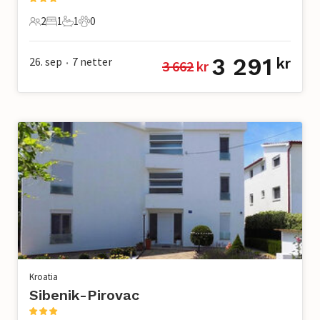
2
1
1
0
2 Gjester
1 Soverom
1 Bad
0 Kjæledyr
3 291
26. sep
7
netter
kr
3 662
 kr
•
Kroatia
Sibenik-Pirovac