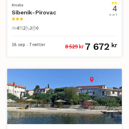
Kroatia
4
Sibenik-Pirovac
ut av 5
4
2
2
0
4 Gjester
2 Soverom
2 Bad
0 Kjæledyr
7 672
16. sep
7
netter
kr
8 529
 kr
•