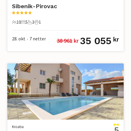
Sibenik-Pirovac
10
5
3
1
10 Gjester
5 Soverom
3 Bad
1 Kjæledyr
35 055
28. okt
7
netter
kr
38 961
 kr
•
Kroatia
5