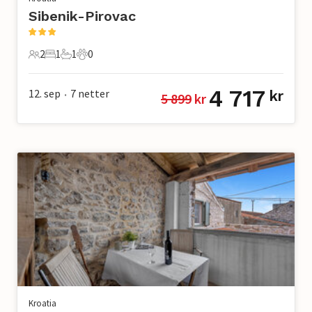
Sibenik-Pirovac
2
1
1
0
2 Gjester
1 Soverom
1 Bad
0 Kjæledyr
4 717
12. sep
7
netter
kr
5 899
 kr
•
Kroatia