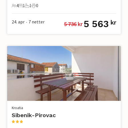
4
1
1
0
4 Gjester
1 Soverom
1 Bad
0 Kjæledyr
5 563
24. apr
7
netter
kr
5 736
 kr
•
Kroatia
Sibenik-Pirovac