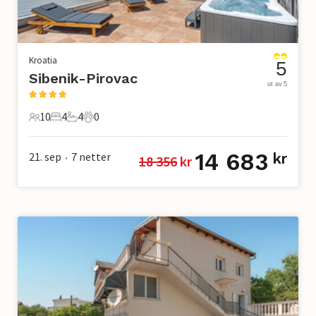
Kroatia
5
Sibenik-Pirovac
ut av 5
10
4
4
0
10 Gjester
4 Soverom
4 Bad
0 Kjæledyr
14 683
21. sep
7
netter
kr
18 356
 kr
•