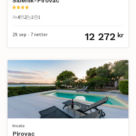
Sibenik-Pirovac
4
2
1
1
4 Gjester
2 Soverom
1 Bad
1 Kjæledyr
12 272
29. sep
7
netter
kr
•
Kroatia
Pirovac