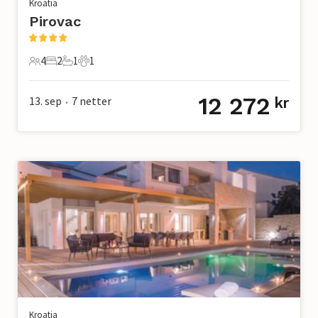
Kroatia
Pirovac
4
2
1
1
4 Gjester
2 Soverom
1 Bad
1 Kjæledyr
12 272
13. sep
7
netter
kr
•
Kroatia