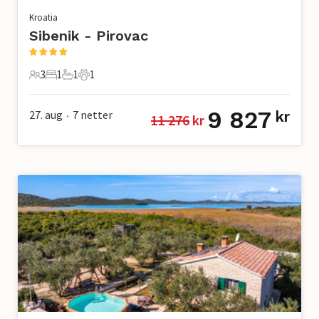
Kroatia
Sibenik - Pirovac
3
1
1
1
3 Gjester
1 Soverom
1 Bad
1 Kjæledyr
9 827
27. aug
7
netter
kr
11 276
 kr
•