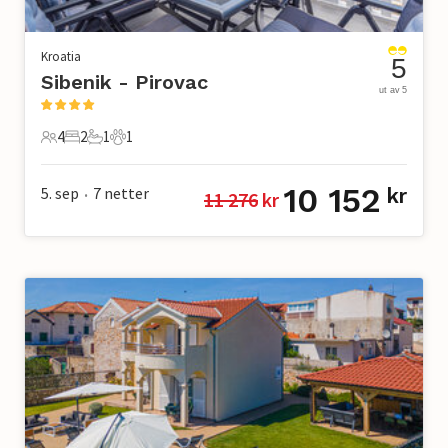
Kroatia
5
Sibenik - Pirovac
ut av 5
4
2
1
1
4 Gjester
2 Soverom
1 Bad
1 Kjæledyr
10 152
5. sep
7
netter
kr
11 276
 kr
•