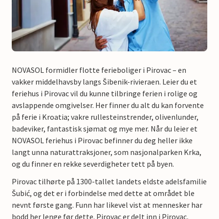
NOVASOL formidler flotte ferieboliger i Pirovac – en
vakker middelhavsby langs Šibenik-rivieraen. Leier du et
feriehus i Pirovac vil du kunne tilbringe ferien i rolige og
avslappende omgivelser. Her finner du alt du kan forvente
på ferie i Kroatia; vakre rullesteinstrender, olivenlunder,
badeviker, fantastisk sjømat og mye mer. Når du leier et
NOVASOL feriehus i Pirovac befinner du deg heller ikke
langt unna naturattraksjoner, som nasjonalparken Krka,
og du finner en rekke severdigheter tett på byen.
Pirovac tilhørte på 1300-tallet landets eldste adelsfamilie
Šubić, og det er i forbindelse med dette at området ble
nevnt første gang. Funn har likevel vist at mennesker har
bodd her lenge før dette. Pirovac er delt inn i Pirovac,