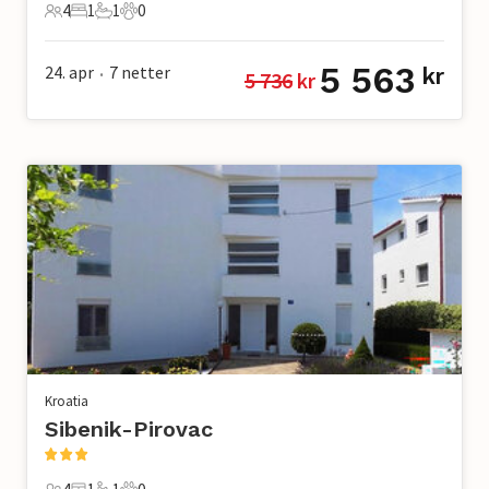
4
1
1
0
4 Gjester
1 Soverom
1 Bad
0 Kjæledyr
5 563
24. apr
7
netter
kr
5 736
 kr
•
Kroatia
Sibenik-Pirovac