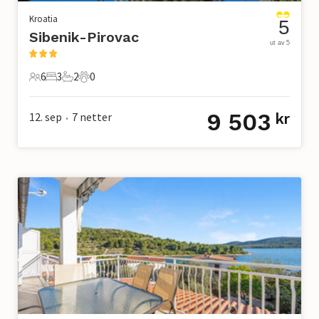
Kroatia
5
Sibenik-Pirovac
ut av 5
6
3
2
0
6 Gjester
3 Soverom
2 Bad
0 Kjæledyr
9 503
12. sep
7
netter
kr
•