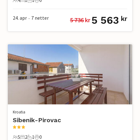
4
1
1
0
4 Gjester
1 Soverom
1 Bad
0 Kjæledyr
5 563
24. apr
7
netter
kr
5 736
 kr
•
Kroatia
Sibenik-Pirovac
5
2
1
0