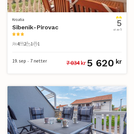
Kroatia
5
Sibenik-Pirovac
ut av 5
4
2
1
1
4 Gjester
2 Soverom
1 Bad
1 Kjæledyr
5 620
19. sep
7
netter
kr
7 034
 kr
•