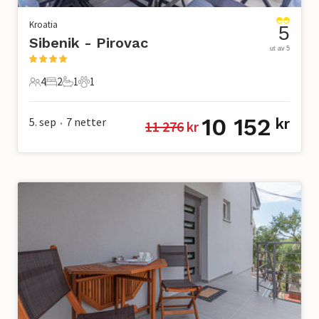
Kroatia
5
Sibenik - Pirovac
ut av 5
4
2
1
1
4 Gjester
2 Soverom
1 Bad
1 Kjæledyr
10 152
5. sep
7
netter
kr
11 276
 kr
•