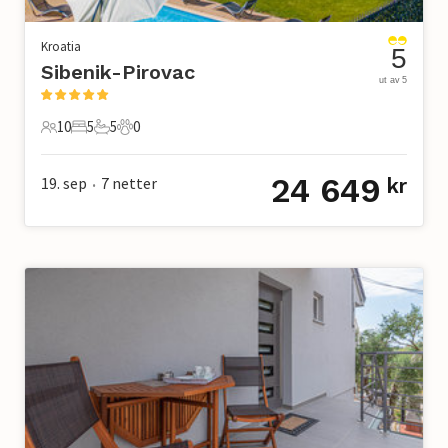
Kroatia
5
Sibenik-Pirovac
ut av 5
10
5
5
0
10 Gjester
5 Soverom
5 Bad
0 Kjæledyr
24 649
19. sep
7
netter
kr
•