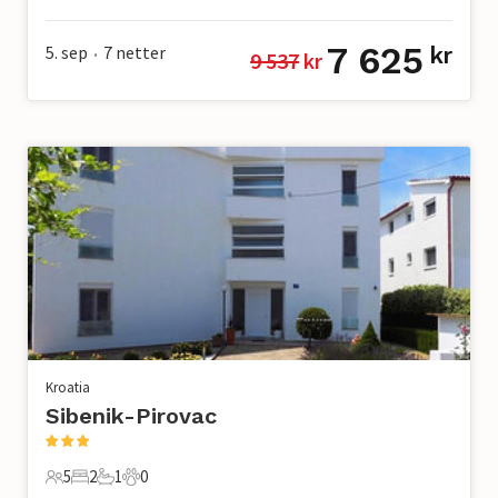
5 Gjester
2 Soverom
1 Bad
0 Kjæledyr
7 625
5. sep
7
netter
kr
9 537
 kr
•
Kroatia
Sibenik-Pirovac
5
2
1
0
5 Gjester
2 Soverom
1 Bad
0 Kjæledyr