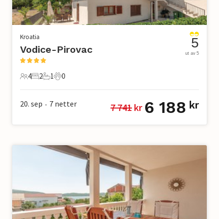
Kroatia
5
Vodice-Pirovac
ut av 5
4
2
1
0
4 Gjester
2 Soverom
1 Bad
0 Kjæledyr
6 188
20. sep
7
netter
kr
7 741
 kr
•