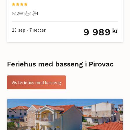
2
1
1
1
2 Gjester
1 Soverom
1 Bad
1 Kjæledyr
9 989
23. sep
7
netter
kr
•
Feriehus med basseng i Pirovac
Vis feriehus med basseng