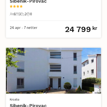
Sibenik-Pirovac
6
3
2
0
6 Gjester
3 Soverom
2 Bad
0 Kjæledyr
24 799
24. apr
7
netter
kr
•
Kroatia
Sibenik-Pirovac