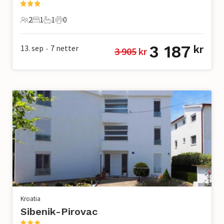
2
1
1
0
2 Gjester
1 Soverom
1 Bad
0 Kjæledyr
3 187
13. sep
7
netter
kr
3 905
 kr
•
Kroatia
Sibenik-Pirovac