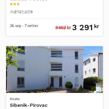
2
1
1
0
2 Gjester
1 Soverom
1 Bad
0 Kjæledyr
3 291
26. sep
7
netter
kr
3 662
 kr
•
Kroatia
Sibenik-Pirovac