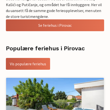
Kašići og Putičanje, og området har få innbyggere. Her vil
du uansett få de samme gode ferieopplevelser, men uten
de store turistmengdene.
Se feriehus i Pirovac
Populære feriehus i Pirovac
Vis populære feriehus