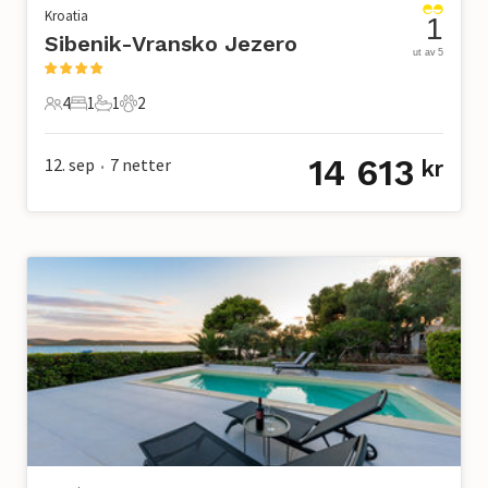
Kroatia
1
Sibenik-Vransko Jezero
ut av 5
4
1
1
2
4 Gjester
1 Soverom
1 Bad
2 Kjæledyr
14 613
12. sep
7
netter
kr
•