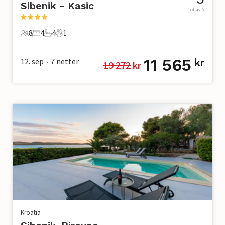
Sibenik - Kasic
ut av 5
8
4
4
1
8 Gjester
4 Soverom
4 Bad
1 Kjæledyr
11 565
12. sep
7
netter
kr
19 272
 kr
•
Kroatia