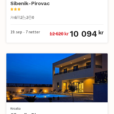
Sibenik-Pirovac
6
2
2
0
6 Gjester
2 Soverom
2 Bad
0 Kjæledyr
10 094
19. sep
7
netter
kr
12 620
 kr
•
Kroatia