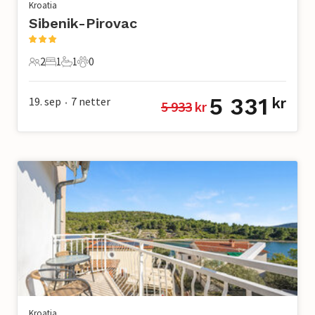
Kroatia
Sibenik-Pirovac
2
1
1
0
2 Gjester
1 Soverom
1 Bad
0 Kjæledyr
5 331
19. sep
7
netter
kr
5 933
 kr
•
Kroatia