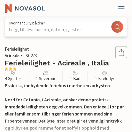
Hvor har du lyst å dra?
Legg til destinasjon, datoer, gjester
1 / 15
Ferieleilighet
Acireale
ISC273
Ferieleilighet - Acireale , Italia
4 Gjester
1 Soverom
1 Bad
1 Kjæledyr
Praktisk, innbydende feriehus i nærheten av kysten.
Nord for Catania, i Acireale, ønsker denne praktisk
innredede leiligheten deg velkommen. Den er ideell for par
eller familier som tilbringer ferien sammen med sine
firbente venner. Det lyse interiøret gir et vennlig inntrykk
og tilbyr en god ramme for et solfylt opphold med